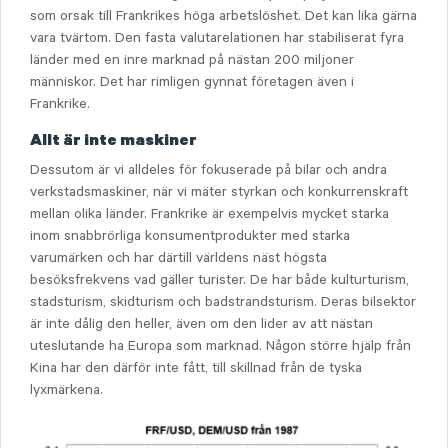
som orsak till Frankrikes höga arbetslöshet. Det kan lika gärna
vara tvärtom. Den fasta valutarelationen har stabiliserat fyra
länder med en inre marknad på nästan 200 miljoner
människor. Det har rimligen gynnat företagen även i
Frankrike.
Allt är inte maskiner
Dessutom är vi alldeles för fokuserade på bilar och andra
verkstadsmaskiner, när vi mäter styrkan och konkurrenskraft
mellan olika länder. Frankrike är exempelvis mycket starka
inom snabbrörliga konsumentprodukter med starka
varumärken och har därtill världens näst högsta
besöksfrekvens vad gäller turister. De har både kulturturism,
stadsturism, skidturism och badstrandsturism. Deras bilsektor
är inte dålig den heller, även om den lider av att nästan
uteslutande ha Europa som marknad. Någon större hjälp från
Kina har den därför inte fått, till skillnad från de tyska
lyxmärkena.