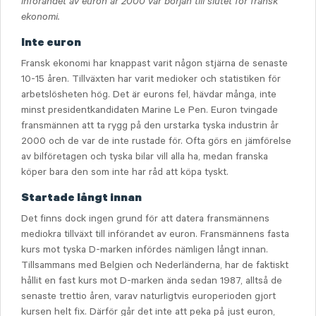
införandet av euron år 2000 var början till slutet för fransk
ekonomi.
Inte euron
Fransk ekonomi har knappast varit någon stjärna de senaste
10-15 åren. Tillväxten har varit medioker och statistiken för
arbetslösheten hög. Det är eurons fel, hävdar många, inte
minst presidentkandidaten Marine Le Pen. Euron tvingade
fransmännen att ta rygg på den urstarka tyska industrin år
2000 och de var de inte rustade för. Ofta görs en jämförelse
av bilföretagen och tyska bilar vill alla ha, medan franska
köper bara den som inte har råd att köpa tyskt.
Startade långt innan
Det finns dock ingen grund för att datera fransmännens
mediokra tillväxt till införandet av euron. Fransmännens fasta
kurs mot tyska D-marken infördes nämligen långt innan.
Tillsammans med Belgien och Nederländerna, har de faktiskt
hållit en fast kurs mot D-marken ända sedan 1987, alltså de
senaste trettio åren, varav naturligtvis europerioden gjort
kursen helt fix. Därför går det inte att peka på just euron,