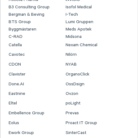
B3 Consulting Group
Isofol Medical
Bergman & Beving
I-Tech
BTS Group
Lumi Gruppen
Byggmästaren
Meds Apotek
C-RAD
Midsona
Catella
Nexam Chemical
Cavotec
Nilörn
CDON
NYAB
Clavister
OrganoClick
Done.AI
OssDsign
Eastnine
Ovzon
Eltel
poLight
Embellence Group
Prevas
Eolus
Proact IT Group
Ework Group
SinterCast