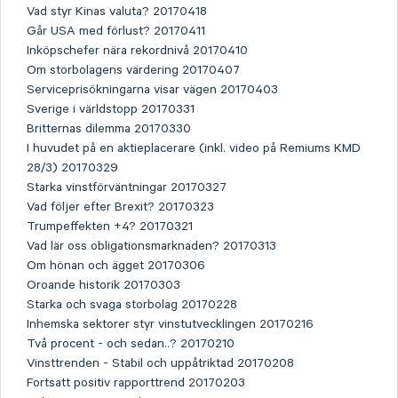
Vad styr Kinas valuta? 20170418
Går USA med förlust? 20170411
Inköpschefer nära rekordnivå 20170410
Om storbolagens värdering 20170407
Serviceprisökningarna visar vägen 20170403
Sverige i världstopp 20170331
Britternas dilemma 20170330
I huvudet på en aktieplacerare (inkl. video på Remiums KMD
28/3) 20170329
Starka vinstförväntningar 20170327
Vad följer efter Brexit? 20170323
Trumpeffekten +4? 20170321
Vad lär oss obligationsmarknaden? 20170313
Om hönan och ägget 20170306
Oroande historik 20170303
Starka och svaga storbolag 20170228
Inhemska sektorer styr vinstutvecklingen 20170216
Två procent - och sedan..? 20170210
Vinsttrenden - Stabil och uppåtriktad 20170208
Fortsatt positiv rapporttrend 20170203