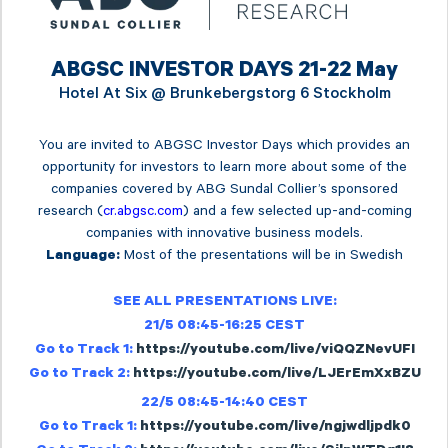
ABGSC INVESTOR DAYS 21-22 May
Hotel At Six @
Brunkebergstorg 6 Stockholm
You are invited to ABGSC Investor Days which provides an
opportunity for investors to learn more about some of the
companies covered by ABG Sundal Collier’s sponsored
research (
cr.abgsc.com
) and a few selected up-and-coming
companies with innovative business models.
Most of the presentations will be in Swedish
Language:
SEE ALL PRESENTATIONS LIVE:
21/5 08:45-16:25 CEST
Go to Track 1:
https://youtube.com/live/viQQZNevUFI
Go to Track 2:
https://youtube.com/live/LJErEmXxBZU
22/5 08:45-14:40 CEST
Go to Track 1:
https://youtube.com/live/ngjwdljpdk0