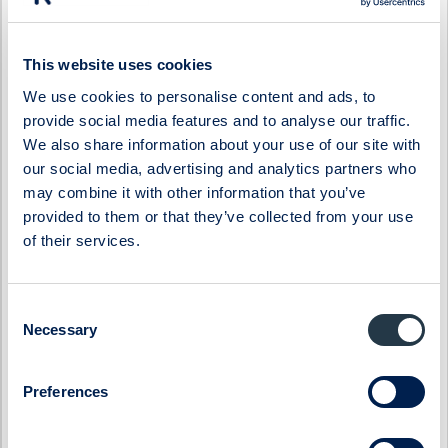
AlzeCure Pharma
Isofol Medical
Ascelia Pharma
I-tech
This website uses cookies
B3 Consulting Group
Karnell
BTS Group
Linc
We use cookies to personalise content and ads, to
Byggmästaren
Lumi Gruppen
provide social media features and to analyse our traffic.
ByggPartnerGruppen
Midsona
We also share information about your use of our site with
our social media, advertising and analytics partners who
Cinclus Pharma
Momentum Group
may combine it with other information that you’ve
Coeli Private Equity
Oncopeptides
provided to them or that they’ve collected from your use
CTEK
Orexo
of their services.
Donkey Republic
Prevas
Eastnine
Proact IT Group
Consent
Eltel
Qben Infra
Necessary
Selection
Embellence Group
Qliro
Enity
SinterCast
Preferences
Eolus
Skolon