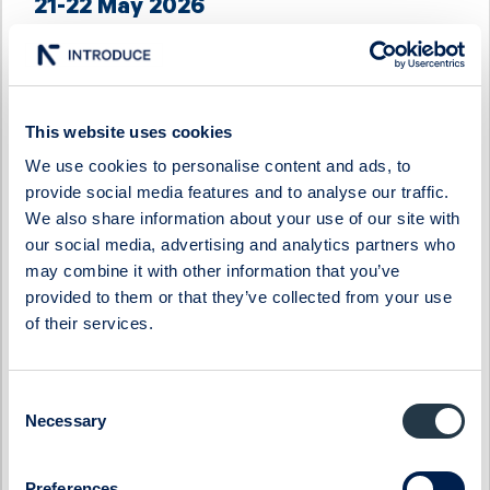
21-22 May 2026
CLICK TO VIEW EACH PRESENTATION
Acconeer
Inission
This website uses cookies
AlzeCure Pharma
Isofol Medical
We use cookies to personalise content and ads, to
Ascelia Pharma
I-tech
provide social media features and to analyse our traffic.
B3 Consulting Group
Karnell
We also share information about your use of our site with
BTS Group
Linc
our social media, advertising and analytics partners who
Byggmästaren
Lumi Gruppen
may combine it with other information that you’ve
ByggPartnerGruppen
Midsona
provided to them or that they’ve collected from your use
Cinclus Pharma
Momentum Group
of their services.
Coeli Private Equity
Oncopeptides
CTEK
Orexo
Consent
Donkey Republic
Prevas
Necessary
Selection
Eastnine
Proact IT Group
Eltel
Qben Infra
Preferences