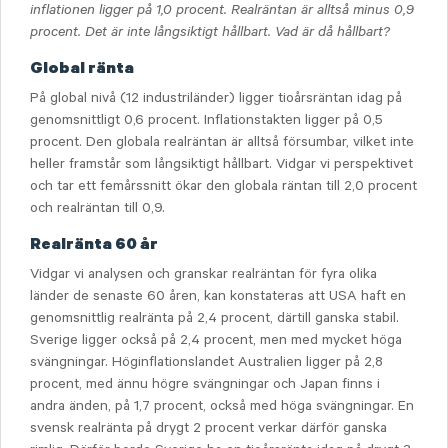
inflationen ligger på 1,0 procent. Realräntan är alltså minus 0,9
procent. Det är inte långsiktigt hållbart. Vad är då hållbart?
Global ränta
På global nivå (12 industriländer) ligger tioårsräntan idag på
genomsnittligt 0,6 procent. Inflationstakten ligger på 0,5
procent. Den globala realräntan är alltså försumbar, vilket inte
heller framstår som långsiktigt hållbart. Vidgar vi perspektivet
och tar ett femårssnitt ökar den globala räntan till 2,0 procent
och realräntan till 0,9.
Realränta 60 år
Vidgar vi analysen och granskar realräntan för fyra olika
länder de senaste 60 åren, kan konstateras att USA haft en
genomsnittlig realränta på 2,4 procent, därtill ganska stabil.
Sverige ligger också på 2,4 procent, men med mycket höga
svängningar. Höginflationslandet Australien ligger på 2,8
procent, med ännu högre svängningar och Japan finns i
andra änden, på 1,7 procent, också med höga svängningar. En
svensk realränta på drygt 2 procent verkar därför ganska