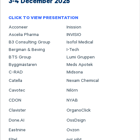
3-4 December 2025
CLICK TO VIEW PRESENTATION
Acconeer
Inission
Ascelia Pharma
INVISIO
B3 Consulting Group
Isofol Medical
Bergman & Beving
I-Tech
BTS Group
Lumi Gruppen
Byggmästaren
Meds Apotek
C-RAD
Midsona
Catella
Nexam Chemical
Cavotec
Nilörn
CDON
NYAB
Clavister
OrganoClick
Done.AI
OssDsign
Eastnine
Ovzon
Eltel
poLight