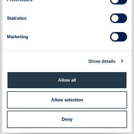
Embellence Group
Qliro
Enity
SinterCast
Statistics
Eolus
Skolon
ES Energy Save
SmartCraft
Marketing
Ferronordic
Stenhus Fastigheter
Generic
StrongPoint
Show details
Genova Property Group
Svedbergs Group
Haypp Group
Tempest Security
Allow all
Impact Coatings
WS WESports Group
Infrea
4C Group
Allow selection
Deny