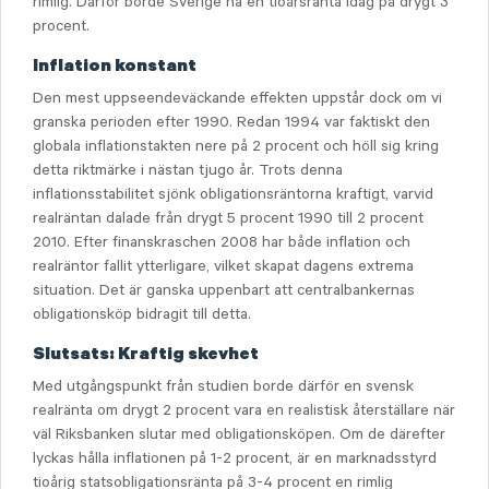
rimlig. Därför borde Sverige ha en tioårsränta idag på drygt 3
procent.
Inflation konstant
Den mest uppseendeväckande effekten uppstår dock om vi
granska perioden efter 1990. Redan 1994 var faktiskt den
globala inflationstakten nere på 2 procent och höll sig kring
detta riktmärke i nästan tjugo år. Trots denna
inflationsstabilitet sjönk obligationsräntorna kraftigt, varvid
realräntan dalade från drygt 5 procent 1990 till 2 procent
2010. Efter finanskraschen 2008 har både inflation och
realräntor fallit ytterligare, vilket skapat dagens extrema
situation. Det är ganska uppenbart att centralbankernas
obligationsköp bidragit till detta.
Slutsats: Kraftig skevhet
Med utgångspunkt från studien borde därför en svensk
realränta om drygt 2 procent vara en realistisk återställare när
väl Riksbanken slutar med obligationsköpen. Om de därefter
lyckas hålla inflationen på 1-2 procent, är en marknadsstyrd
tioårig statsobligationsränta på 3-4 procent en rimlig