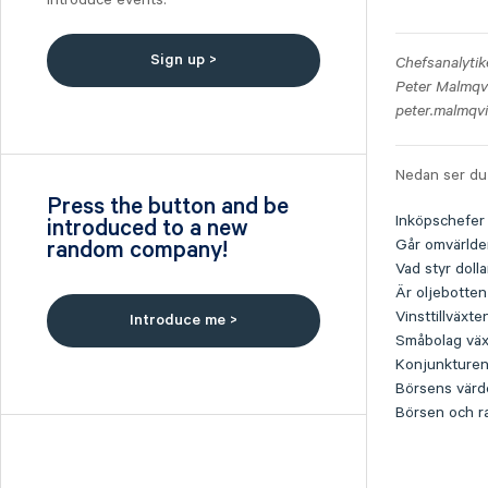
Introduce events.
Nilörn
Nolato
Sign up >
Chefsanalytik
NYAB
Peter Malmqv
Ogunsen
peter.malmqv
OssDsign
Ovzon
Nedan ser du 
Petrolia Noco
Press the button and be
Inköpschefer 
introduced to a new
Prevas
Går omvärlde
random company!
Proact
Vad styr doll
Qben Infra
Är oljebotte
Qliro
Vinsttillväxt
Introduce me >
Småbolag väx
SinterCast
Konjunkturen
Skolon
Börsens värd
Stenhus Fastigheter
Börsen och r
StrongPoint
Studsvik