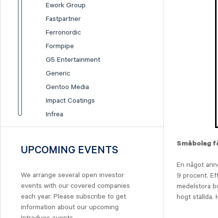
Ework Group
Fastpartner
Ferronordic
Formpipe
G5 Entertainment
Generic
Gentoo Media
Impact Coatings
Infrea
Inission
Isofol Medical
Småbolag få
UPCOMING EVENTS
I-tech
En något anno
Lumi Gruppen
We arrange several open investor
9 procent. Ef
Medicover
events with our covered companies
medelstora bo
Midsona
each year. Please subscribe to get
högt ställda. 
information about our upcoming
Nexam Chemical