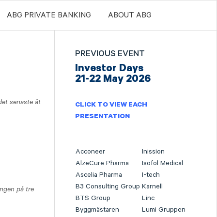
ABG PRIVATE BANKING
ABOUT ABG
PREVIOUS EVENT
Investor Days
21-22 May 2026
et senaste åt
CLICK TO VIEW EACH
PRESENTATION
Acconeer
Inission
AlzeCure Pharma
Isofol Medical
Ascelia Pharma
I-tech
B3 Consulting Group
Karnell
ången på tre
BTS Group
Linc
Byggmästaren
Lumi Gruppen