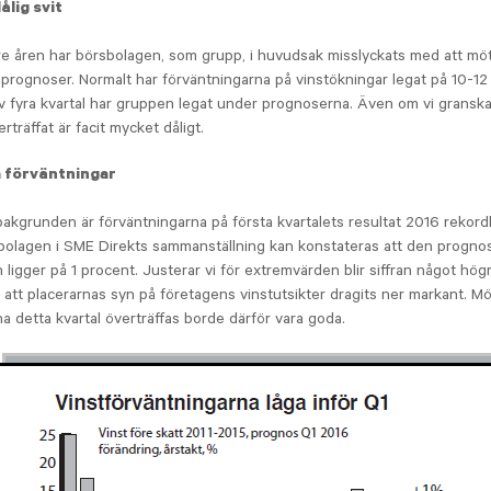
ålig svit
e åren har börsbolagen, som grupp, i huvudsak misslyckats med att mö
 prognoser. Normalt har förväntningarna på vinstökningar legat på 10-12
av fyra kvartal har gruppen legat under prognoserna. Även om vi gransk
träffat är facit mycket dåligt.
a förväntningar
akgrunden är förväntningarna på första kvartalets resultat 2016 rekordlå
bolagen i SME Direkts sammanställning kan konstateras att den progno
 ligger på 1 procent. Justerar vi för extremvärden blir siffran något hög
 att placerarnas syn på företagens vinstutsikter dragits ner markant. Mö
na detta kvartal överträffas borde därför vara goda.