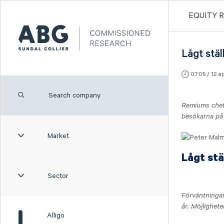
EQUITY 
Lågt stäl
07:05 / 12 a
Remiums chef
besökarna på 
Market
Lågt stä
Sector
Förväntningar
år. Möjlighet
Alligo