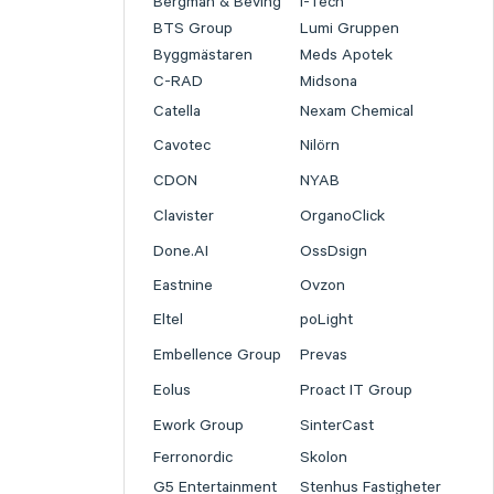
Bergman & Beving
I-Tech
BTS Group
Lumi Gruppen
Byggmästaren
Meds Apotek
C-RAD
Midsona
Catella
Nexam Chemical
Cavotec
Nilörn
CDON
NYAB
Clavister
OrganoClick
Done.AI
OssDsign
Eastnine
Ovzon
Eltel
poLight
Embellence Group
Prevas
Eolus
Proact IT Group
Ework Group
SinterCast
Ferronordic
Skolon
G5 Entertainment
Stenhus Fastigheter