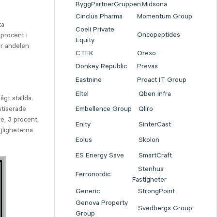
ByggPartnerGruppen
Midsona
Cinclus Pharma
Momentum Group
ta
Coeli Private
Oncopeptides
 procent i
Equity
ar andelen
CTEK
Orexo
Donkey Republic
Prevas
Eastnine
Proact IT Group
Eltel
Qben Infra
gt ställda.
Embellence Group
Qliro
stiserade
re, 3 procent,
Enity
SinterCast
jligheterna
Eolus
Skolon
ES Energy Save
SmartCraft
Stenhus
Ferronordic
Fastigheter
Generic
StrongPoint
Genova Property
Svedbergs Group
Group