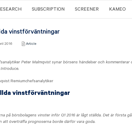
RESEARCH
SUBSCRIPTION
SCREENER
KAMEO
lda vinstförväntningar
pril 2016
Article
sanalytiker Peter Malmqvist synar börsens händelser och kommenterar d
Introduce.
llda vinstförväntningar
na på börsbolagens vinster inför Q1 2016 är lågt ställda. Det är första g
en att överträffa prognoserna borde därför vara goda.