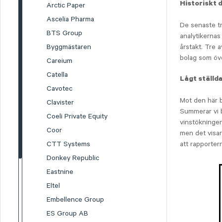
Historiskt d
Arctic Paper
Ascelia Pharma
De senaste tr
BTS Group
analytikernas
Byggmästaren
årstakt. Tre 
bolag som över
Careium
Catella
Lågt ställd
Cavotec
Mot den här b
Clavister
Summerar vi 
Coeli Private Equity
vinstökningen
Coor
men det visar
CTT Systems
att rapporter
Donkey Republic
Eastnine
Eltel
Embellence Group
ES Group AB