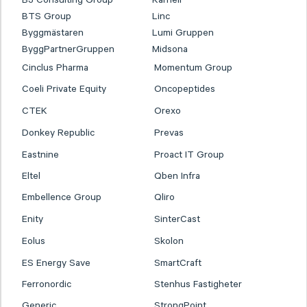
B3 Consulting Group
Karnell
BTS Group
Linc
Byggmästaren
Lumi Gruppen
ByggPartnerGruppen
Midsona
Cinclus Pharma
Momentum Group
Coeli Private Equity
Oncopeptides
CTEK
Orexo
Donkey Republic
Prevas
Eastnine
Proact IT Group
Eltel
Qben Infra
Embellence Group
Qliro
Enity
SinterCast
Eolus
Skolon
ES Energy Save
SmartCraft
Ferronordic
Stenhus Fastigheter
Generic
StrongPoint