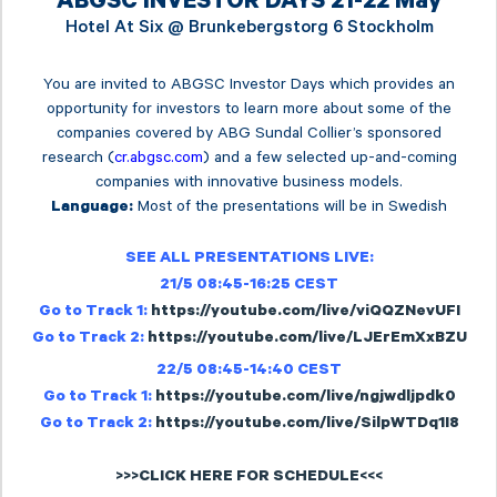
ABGSC INVESTOR DAYS 21-22 May
Hotel At Six @
Brunkebergstorg 6 Stockholm
You are invited to ABGSC Investor Days which provides an
opportunity for investors to learn more about some of the
companies covered by ABG Sundal Collier’s sponsored
research (
cr.abgsc.com
) and a few selected up-and-coming
companies with innovative business models.
Most of the presentations will be in Swedish
Language:
SEE ALL PRESENTATIONS LIVE:
21/5 08:45-16:25 CEST
Go to Track 1:
https://youtube.com/live/viQQZNevUFI
Go to Track 2:
https://youtube.com/live/LJErEmXxBZU
22/5 08:45-14:40 CEST
Go to Track 1:
https://youtube.com/live/ngjwdljpdk0
Go to Track 2:
https://youtube.com/live/SilpWTDq1I8
>>>CLICK HERE FOR SCHEDULE<<<