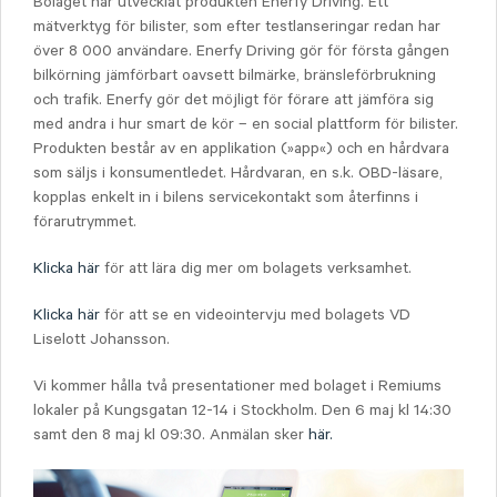
Bolaget har utvecklat produkten Enerfy Driving. Ett
mätverktyg för bilister, som efter testlanseringar redan har
över 8 000 användare. Enerfy Driving gör för första gången
bilkörning jämförbart oavsett bilmärke, bränsleförbrukning
och trafik. Enerfy gör det möjligt för förare att jämföra sig
med andra i hur smart de kör – en social plattform för bilister.
Produkten består av en applikation (»app«) och en hårdvara
som säljs i konsumentledet. Hårdvaran, en s.k. OBD-läsare,
kopplas enkelt in i bilens servicekontakt som återfinns i
förarutrymmet.
Klicka här
för att lära dig mer om bolagets verksamhet.
Klicka här
för att se en videointervju med bolagets VD
Liselott Johansson.
Vi kommer hålla två presentationer med bolaget i Remiums
lokaler på Kungsgatan 12-14 i Stockholm. Den 6 maj kl 14:30
samt den 8 maj kl 09:30. Anmälan sker
här.