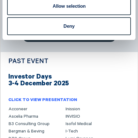
BTS Group - Company presentation with President & CEO
Allow selection
Jessica Skon
08:00
June 2026
Deny
Read more news
PAST EVENT
Investor Days
3-4 December 2025
CLICK TO VIEW PRESENTATION
Acconeer
Inission
Ascelia Pharma
INVISIO
B3 Consulting Group
Isofol Medical
Bergman & Beving
I-Tech