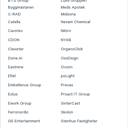
BTS Group
Lumi Gruppen
Byggmästaren
Meds Apotek
C-RAD
Midsona
Catella
Nexam Chemical
Cavotec
Nilörn
CDON
NYAB
Clavister
OrganoClick
Done.AI
OssDsign
Eastnine
Ovzon
Eltel
poLight
Embellence Group
Prevas
Eolus
Proact IT Group
Ework Group
SinterCast
Ferronordic
Skolon
G5 Entertainment
Stenhus Fastigheter