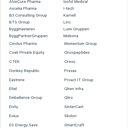
AlzeCure Pharma
Isofol Medical
Ascelia Pharma
I-tech
B3 Consulting Group
Karnell
BTS Group
Linc
Byggmästaren
Lumi Gruppen
ByggPartnerGruppen
Midsona
Cinclus Pharma
Momentum Group
Coeli Private Equity
Oncopeptides
CTEK
Orexo
Donkey Republic
Prevas
Eastnine
Proact IT Group
Eltel
Qben Infra
Embellence Group
Qliro
Enity
SinterCast
Eolus
Skolon
ES Energy Save
SmartCraft