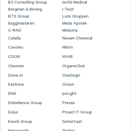
B3 Consulting Group
Isofol Medical
Bergman & Beving
I-Tech
BTS Group
Lumi Gruppen
Byggmästaren
Meds Apotek
C-RAD
Midsona
Catella
Nexam Chemical
Cavotec
Nilörn
CDON
NYAB
Clavister
OrganoClick
Done.AI
OssDsign
Eastnine
Ovzon
Eltel
poLight
Embellence Group
Prevas
Eolus
Proact IT Group
Ework Group
SinterCast
Ferronordic
Skolon