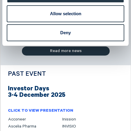
BTS Group
Allow selection
BTS Group - Company presentation with President & CEO
Jessica Skon
08:00
June 2026
Deny
Read more news
PAST EVENT
Investor Days
3-4 December 2025
CLICK TO VIEW PRESENTATION
Acconeer
Inission
Ascelia Pharma
INVISIO