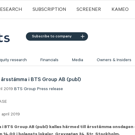
RESEARCH
SUBSCRIPTION
SCREENER
KAMEO
Subscribe to company
quity research
Financials
Media
Owners & Insiders
ill årsstämma i BTS Group AB (publ)
ril 2019
BTS Group
Press release
ASE
 april 2019
 i BTS Group AB (publ) kallas härmed till årsstämma onsdagen 
n 14.00 i bolagets lokaler, Grevgatan 34, 5tr, Stockholm.