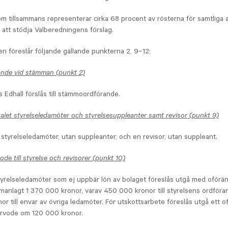
m tillsammans representerar cirka 68 procent av rösterna för samtliga ak
 att stödja Valberedningens förslag.
n föreslår följande gällande punkterna 2, 9–12:
ande vid stämman (punkt 2)
 Edhall förslås till stämmoordförande.
alet styrelseledamöter och styrelsesuppleanter samt revisor (punkt 9)
 styrelseledamöter, utan suppleanter, och en revisor, utan suppleant.
de till styrelse och revisorer (punkt 10)
styrelseledamöter som ej uppbär lön av bolaget föreslås utgå med oför
anlagt 1 370 000 kronor, varav 450 000 kronor till styrelsens ordföra
r till envar av övriga ledamöter. För utskottsarbete föreslås utgå ett o
rvode om 120 000 kronor.