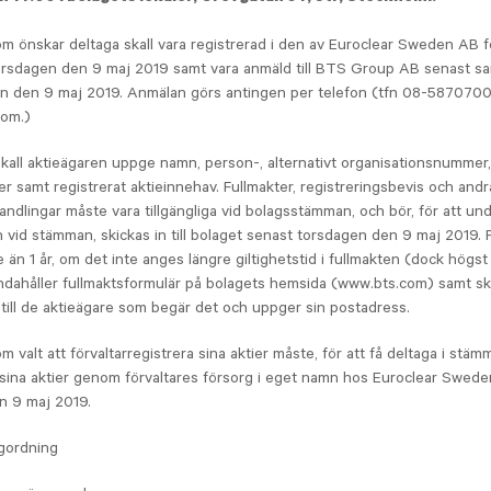
m önskar deltaga skall vara registrerad i den av Euroclear Sweden AB 
orsdagen den 9 maj 2019 samt vara anmäld till BTS Group AB senast s
en den 9 maj 2019. Anmälan görs antingen per telefon (tfn 08-58707000
com.)
kall aktieägaren uppge namn, person-, alternativt organisationsnummer,
 samt registrerat aktieinnehav. Fullmakter, registreringsbevis och andr
ndlingar måste vara tillgängliga vid bolagsstämman, och bör, för att und
 vid stämman, skickas in till bolaget senast torsdagen den 9 maj 2019. F
e än 1 år, om det inte anges längre giltighetstid i fullmakten (dock högst 
andahåller fullmaktsformulär på bolagets hemsida (www.bts.com) samt sk
till de aktieägare som begär det och uppger sin postadress.
 valt att förvaltarregistrera sina aktier måste, för att få deltaga i stämman
sina aktier genom förvaltares försorg i eget namn hos Euroclear Swed
n 9 maj 2019.
agordning