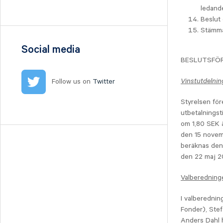
Nilörn
ledand
Nolato
Beslut 
Stämma
NYAB
Ogunsen
Social media
BESLUTSFÖ
OssDsign
Ovzon
Vinstutdelnin
Follow us on
Twitter
Petrolia Noco
Styrelsen för
Prevas
utbetalningst
Proact
om 1,80 SEK 
Qben Infra
den 15 novemb
Qliro
beräknas den
den 22 maj 2
SinterCast
Skolon
Valberedning
Stenhus Fastigheter
I valberednin
StrongPoint
Fonder), Stef
Studsvik
Anders Dahl h