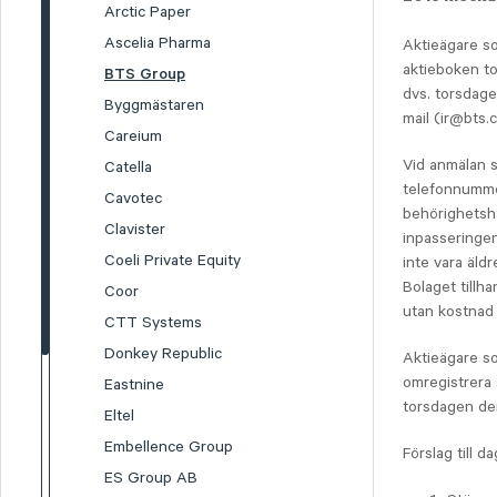
Arctic Paper
Ascelia Pharma
Aktieägare so
aktieboken t
BTS Group
dvs. torsdag
Byggmästaren
mail (ir@bts.
Careium
Vid anmälan s
Catella
telefonnummer
Cavotec
behörighetsha
Clavister
inpasseringen
Coeli Private Equity
inte vara äldr
Bolaget tillh
Coor
utan kostnad 
CTT Systems
Donkey Republic
Aktieägare som
omregistrera 
Eastnine
torsdagen de
Eltel
Embellence Group
Förslag till d
ES Group AB