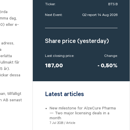
Ticker:
BTS B
förda
Next Event:
Q2 report 14 Aug 2026
amma dag,
) eller e-
Share price (yesterday)
 adress,
a
erlätta
Last closing price:
Change:
ullmakt får
187,00
- 0,50%
5 år).
ickar dessa
Latest articles
, tillfälligt
en AB senast
New milestone for AlzeCure Pharma
— Two major licensing deals in a
month
7 Jul 2026 / Article