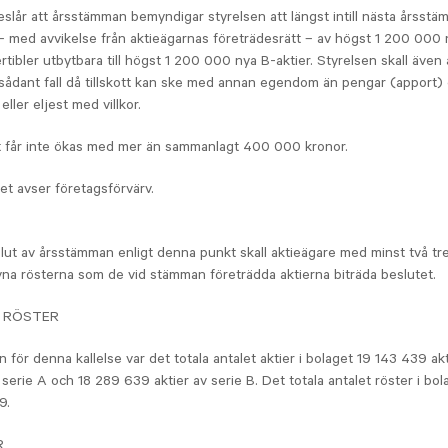
eslår att årsstämman bemyndigar styrelsen att längst intill nästa årsst
 med avvikelse från aktieägarnas företrädesrätt – av högst 1 200 000 
rtibler utbytbara till högst 1 200 000 nya B-aktier. Styrelsen skall även 
i sådant fall då tillskott kan ske med annan egendom än pengar (apport)
eller eljest med villkor.
et får inte ökas med mer än sammanlagt 400 000 kronor.
t avser företagsförvärv.
eslut av årsstämman enligt denna punkt skall aktieägare med minst två tr
vna rösterna som de vid stämman företrädda aktierna biträda beslutet.
 RÖSTER
 för denna kallelse var det totala antalet aktier i bolaget 19 143 439 ak
 serie A och 18 289 639 aktier av serie B. Det totala antalet röster i bo
9.
R