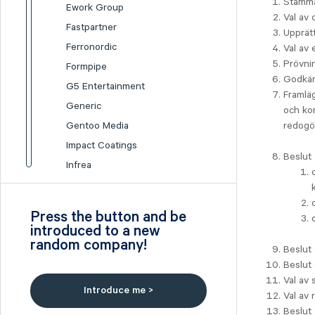
Stämm
Ework Group
Val av
Fastpartner
Upprät
Ferronordic
Val av 
Prövni
Formpipe
Godkän
G5 Entertainment
Framlä
Generic
och kon
Gentoo Media
redogö
Impact Coatings
Beslut
Infrea
Inission
Isofol Medical
Press the button and be
I-tech
introduced to a new
random company!
Lumi Gruppen
Beslut
Medicover
Beslut 
Val av 
Midsona
Introduce me >
Val av 
Nexam Chemical
Beslut 