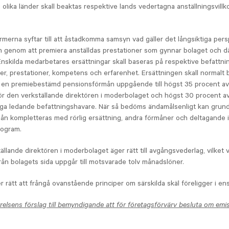
 i olika länder skall beaktas respektive lands vedertagna anställningsvill
rmerna syftar till att åstadkomma samsyn vad gäller det långsiktiga pers
 genom att premiera anställdas prestationer som gynnar bolaget och 
Enskilda medarbetares ersättningar skall baseras på respektive befattni
er, prestationer, kompetens och erfarenhet. Ersättningen skall normalt 
 en premiebestämd pensionsförmån uppgående till högst 35 procent av
r den verkställande direktören i moderbolaget och högst 30 procent av
iga ledande befattningshavare. När så bedöms ändamålsenligt kan grun
n kompletteras med rörlig ersättning, andra förmåner och deltagande i
rogram.
ällande direktören i moderbolaget äger rätt till avgångsvederlag, vilket v
ån bolagets sida uppgår till motsvarade tolv månadslöner.
 rätt att frångå ovanstående principer om särskilda skäl föreligger i ensk
relsens förslag till bemyndigande att för företagsförvärv besluta om emi