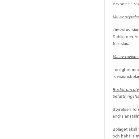
Arvode till r
Val av styrel
Omval av Mari
Sehlin och A
föreslås.
Val av revisor
I enlighet me
revisionsbola
Beslut om styr
befattningsha
Styrelsen för
andra anställn
Bolaget skall
och behålla m