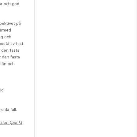
kor och god
pektivet på
därmed
ng och
bestå av fast
 den fasta
 den fasta
dlön och
id
ilda fall.
ssion (punkt