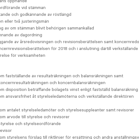
ans öppnande
 ordförande vid stämman
tande och godkännande av röstlängd
en eller två justeringsmän
ng av om stämman blivit behörigen sammankallad
nande av dagordning
ggande av årsredovisningen och revisionsberättelsen samt koncernred
cernrevisionsberättelsen för 2018 och i anslutning därtill verkställande
relse för verksamheten
om fastställande av resultaträkningen och balansräkningen samt
koncernresultaträkningen och koncernbalansräkningen
om disposition beträffande bolagets vinst enligt fastställd balansräkning
om ansvarsfrihet åt styrelseledamöterna och verkställande direktören
 om antalet styrelseledamöter och styrelsesuppleanter samt revisorer
om arvode till styrelse och revisorer
styrelse och styrelseordförande
revisor
om styrelsens förslag till riktlinjer för ersättning och andra anställningsvil