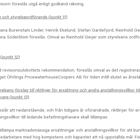
evisorn föreslås utgå enligt godkänd räkning.
se och styrelseordförande (punkt 11)
ana Burenstam Linder, Henrik Ekelund, Stefan Gardefjord, Reinhold Gei
nna Söderblom föreslås. Omval av Reinhold Geijer som styrelsens ordf
 (punkt 12)
d revisionsutskottets rekommendation, föreslås omval av det registrera
get Öhrlings PricewaterhouseCoopers AB för tiden intill slutet av års
elsens förslag till riktlinjer för ersättning och andra anställningsvillkor ti
vare (punkt 13)
eslår att nedanstående, och från tidigare år oförändrade, riktlinjer för e
ingsvillkor till ledande befattningshavare skall tillämpas:
 tillämpa marknadsmässiga ersättningar och anställningsvillkor för att ku
edarbetare med hög kompetens och kapacitet att nå uppställda mål. Fö