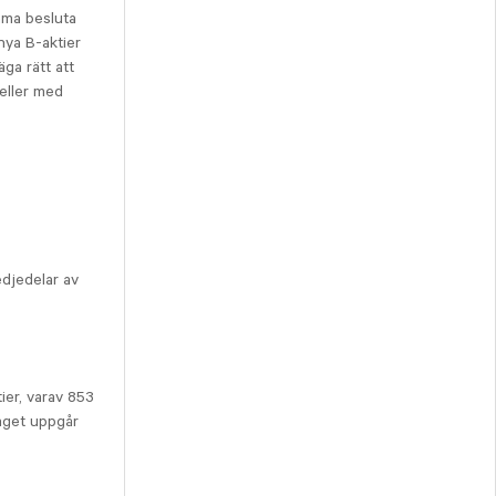
ämma besluta
nya B-aktier
äga rätt att
 eller med
edjedelar av
tier, varav 853
laget uppgår