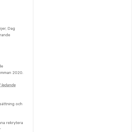
jer, Dag
örande
de
stämman 2020.
ll ledande
rsättning och
nna rekrytera
r