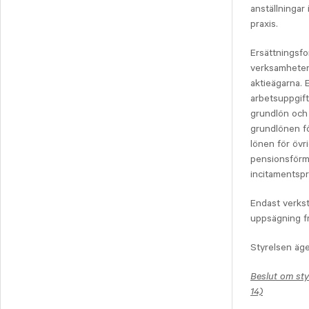
anställningar
praxis.
Ersättningsfo
verksamheten
aktieägarna. 
arbetsuppgift
grundlön och
grundlönen fö
lönen för övr
pensionsförmå
incitamentsp
Endast verkst
uppsägning fr
Styrelsen äger
Beslut om sty
14)