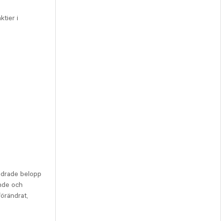
tier i
ändrade belopp
nde och
förändrat,