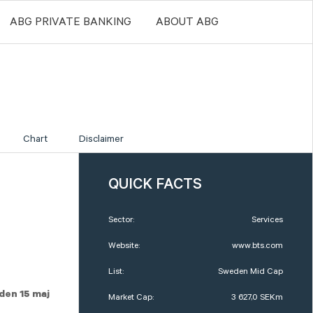
ABG PRIVATE BANKING
ABOUT ABG
Chart
Disclaimer
QUICK FACTS
Sector:
Services
Website:
www.bts.com
List:
Sweden Mid Cap
den 15 maj
Market Cap:
3 627,0 SEKm