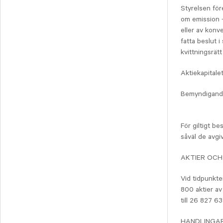
Styrelsen för
om emission –
eller av konve
fatta beslut 
kvittningsrätt 
Aktiekapital
Bemyndigande
För giltigt b
såväl de avgi
AKTIER OCH
Vid tidpunkten
800 aktier av
till 26 827 63
HANDLINGA