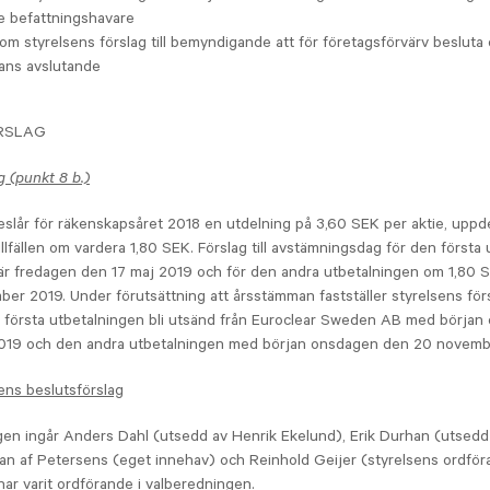
e befattningshavare
om styrelsens förslag till bemyndigande att för företagsförvärv beslut
ns avslutande
RSLAG
g (punkt 8 b.)
eslår för räkenskapsåret 2018 en utdelning på 3,60 SEK per aktie, uppde
illfällen om vardera 1,80 SEK. Förslag till avstämningsdag för den första
är fredagen den 17 maj 2019 och för den andra utbetalningen om 1,80 
er 2019. Under förutsättning att årsstämman fastställer styrelsens förs
 första utbetalningen bli utsänd från Euroclear Sweden AB med börja
019 och den andra utbetalningen med början onsdagen den 20 novemb
ens beslutsförslag
gen ingår Anders Dahl (utsedd av Henrik Ekelund), Erik Durhan (utsed
an af Petersens (eget innehav) och Reinhold Geijer (styrelsens ordför
ar varit ordförande i valberedningen.