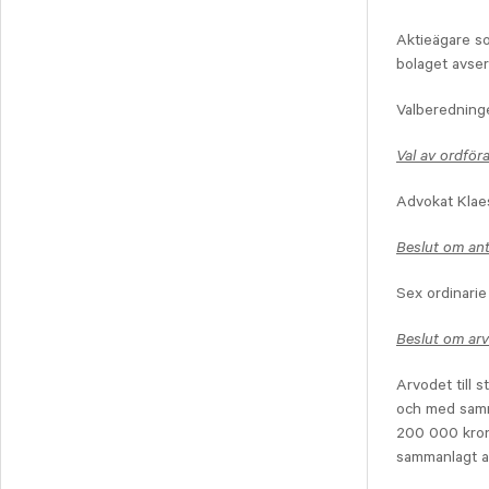
Svedbergs Group
Aktieägare so
Tempest Security
bolaget avser
Viscaria
Xplora Technologies
Valberedninge
Val av ordför
Advokat Klaes
Beslut om ant
Sex ordinarie
Beslut om arvo
Arvodet till 
och med samm
200 000 krono
sammanlagt a