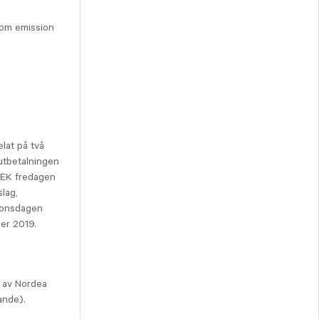
a om emission
lat på två
 utbetalningen
SEK fredagen
lag,
n onsdagen
er 2019.
d av Nordea
ande).