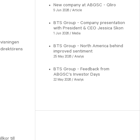
New company at ABGSC - Qliro
9 Jun 2026 / Article
BTS Group - Company presentation
with President & CEO Jessica Skon
1 Jun 2026 / Media
ovisningen
BTS Group - North America behind
 direktörens
improved sentiment
25 May 2026 / Analys
BTS Group - Feedback from
ABGSC's Investor Days
22 May 2026 / Analys
lkor till