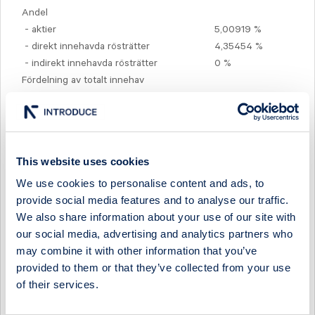
Andel
- aktier
5,00919 %
- direkt innehavda rösträtter
4,35454 %
- indirekt innehavda rösträtter
0 %
Fördelning av totalt innehav
Antal aktier
Andel rösträtter
genom:
Aktier, samt övriga instrument enligt LHF 4
4,35454 %
kap. 2§ första stycket 1
1 424 162
This website uses cookies
Finansiella instrument enligt LHF 4 kap. 2§ första stycket 2
Finansiella instrument enligt LHF 4 kap. 2§ första stycket 3
We use cookies to personalise content and ads, to
- Fysisk avvecklade
provide social media features and to analyse our traffic.
- Kontantavräknade
We also share information about your use of our site with
our social media, advertising and analytics partners who
4,35454 %
may combine it with other information that you’ve
TOTALT
1 424 162
provided to them or that they’ve collected from your use
of their services.
Totalt antal rösträtter