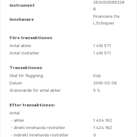
SE0000565228
Instrument
B
Financiere De
Innehavare
L'Echiquier
Före transaktionen
Antal aktier
1 416 571
Antal rösträtter
1 416 571
Transaktionen
Skäl för flaggning
Köp
Datum
2016-02-08
Gränsvärde för antal aktier
5 %
Efter transaktionen:
Antal
- aktier
1 424 162
- direkt innehavda rösträtter
1 424 162
- indirekt innehavda rösträtter
0