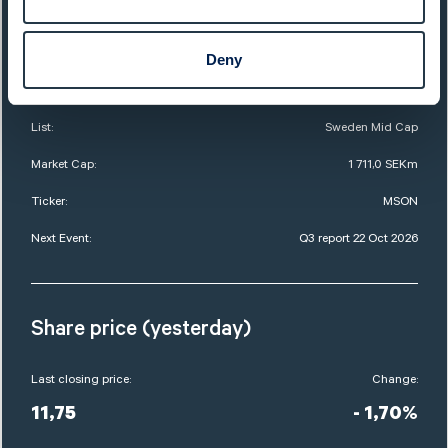
QUICK FACTS
Sector:
Food & Beverages
Deny
Website:
www.midsona.com
List:
Sweden Mid Cap
Market Cap:
1 711,0 SEKm
Ticker:
MSON
Next Event:
Q3 report 22 Oct 2026
Share price (yesterday)
Last closing price:
Change:
11,75
- 1,70%