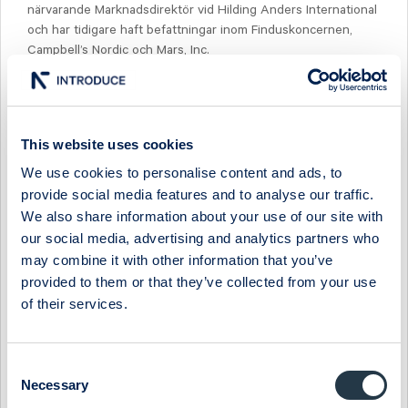
närvarande Marknadsdirektör vid Hilding Anders International
och har tidigare haft befattningar inom Finduskoncernen,
Campbell’s Nordic och Mars, Inc.
Valberedningens förslag innebär således att även Tina
Andersson föreslås till styrelseledamot jämfört med tidigare
lämnat förslag som publicerades den 31 mars 2011.
This website uses cookies
För mer information vänligen kontakta:
We use cookies to personalise content and ads, to
provide social media features and to analyse our traffic.
VD och koncernchef Peter Åsberg +46-730-26 16 32
We also share information about your use of our site with
our social media, advertising and analytics partners who
Informationen i detta pressmeddelande är sådan som
may combine it with other information that you’ve
Midsona AB skall offentligöra enligt lagen om
provided to them or that they’ve collected from your use
värdepappersmarknaden och/eller lagen om handel med
finansiella instrument Informationen lämnades för
of their services.
offentliggörande den 28 april 2011 kl 15.00.
Om Midsona AB Midsona har en stark position på den
Consent
nordiska marknaden med flera egna välkända varumärken
Necessary
Selection
inom områdena kost och hälsa, naturläkemedel, förkylning