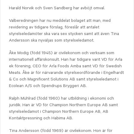
Harald Norvik och Sven Sandberg har avböjt omval.
Valberedningen har nu meddelat bolaget att man, med
revidering av tidigare förslag, föreslår att antalet
styrelseledamöter ska vara sex stycken samt att även Tina
Andersson ska nyväljas som styrelseledamot.
Åke Modig (född 1945) är civilekonom och verksam som
internationell affärskonsult. Han har tidigare varit VD för Arla
ek förening, CEO för Arla Foods Amba samt VD för Swedish
Meats. Åke är för närvarande styrelseordförande i Engelhardt
& Co och Magnificent Solutions AB samt styrelseledamot i
Ecolean A/S och Spendrups Bryggeri AB.
Ralph Mühlrad (född 1960) har utbildning i ekonomi och
juridik. Han är VD för Champion Northern Europe AB samt
styrelseledamot i Champion Northern Europe AB, AB
Kontaktpressning och Habima AB.
Tina Andersson (född 1969) är civilekonom. Hon är för