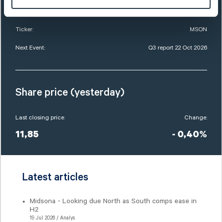
Market Cap:
1 725,0 SEKm
Ticker:
MSON
Next Event:
Q3 report 22 Oct 2026
Share price (yesterday)
Last closing price:
Change:
11,85
- 0,40%
Latest articles
Midsona - Looking due North as South comps ease in
H2
19 Jul 2026 / Analys