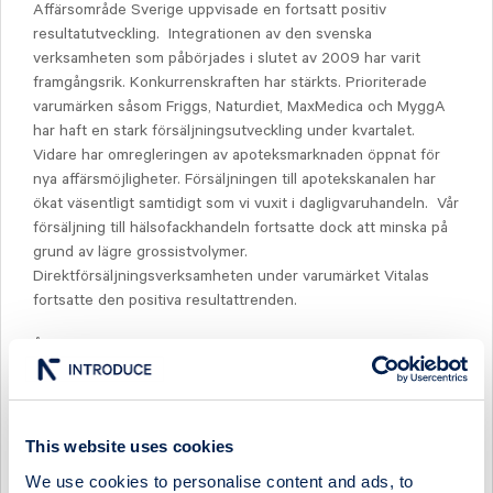
Affärsområde Sverige uppvisade en fortsatt positiv
resultatutveckling. Integrationen av den svenska
verksamheten som påbörjades i slutet av 2009 har varit
framgångsrik. Konkurrenskraften har stärkts. Prioriterade
varumärken såsom Friggs, Naturdiet, MaxMedica och MyggA
har haft en stark försäljningsutveckling under kvartalet.
Vidare har omregleringen av apoteksmarknaden öppnat för
nya affärsmöjligheter. Försäljningen till apotekskanalen har
ökat väsentligt samtidigt som vi vuxit i dagligvaruhandeln. Vår
försäljning till hälsofackhandeln fortsatte dock att minska på
grund av lägre grossistvolymer.
Direktförsäljningsverksamheten under varumärket Vitalas
fortsatte den positiva resultattrenden.
Åtgärdsprogrammet för affärsområde Norge började ge
resultat och verksamheten visade ett visst överskott i det
tredje kvartalet. Kostnaderna har sänkts, framförallt genom
personalreduktion, samtidigt som försäljningen stabiliserat
sig. Fokus är nu på tillväxt för att uppnå nödvändig kritisk
This website uses cookies
massa.
We use cookies to personalise content and ads, to