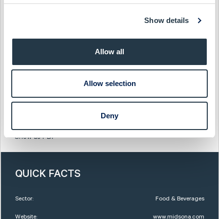
32, eller Lennart Svensson, CFO Midelfart Sonesson AB,
Show details
telefon +46 767 74 33 04
Om Midelfart Sonesson Midelfart Sonesson utvecklar,
Allow all
tillverkar och marknadsför väldokumenterade produkter inom
områdena kost och hälsa, naturläkemedel, förkylning samt
hygien. Midelfart Sonesson ska ha en ledande position i
Allow selection
Norden med marknadsorganisationer för dagligvaruhandel,
apotek, hälsofackhandel samt direktförsäljning. Hemsida:
www.midelfartsonesson.com (http://www.midelfartsonesson.c
Deny
om)
Show as PDF
QUICK FACTS
Sector:
Food & Beverages
Website:
www.midsona.com