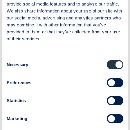
provide social media features and to analyse our traffic.
Affärsområde Supply hade, som förväntat, ett
We also share information about your use of our site with
säsongsmässigt svagt tredje kvartal då produktionsuttaget
our social media, advertising and analytics partners who
normalt är lågt under sommarmånaderna. Väsentligt högre
may combine it with other information that you’ve
affärsvolymer väntas under hösten.
provided to them or that they’ve collected from your use
Försäljning och resultat för affärsområde Finland var, rensat
of their services.
för valutaeffekter, i linje med samma period föregående år.
Vidtagna åtgärder för att effektivisera verksamheten och
Consent
därmed öka konkurrenskraften och sänka kostnaderna har
Necessary
Selection
gett resultat. Särskilt positiv är resultattrenden i den svenska
verksamheten där vi också kommit längst i vårt
förändringsarbete. Vi fortsätter arbetet att integrera
Preferences
koncernen samtidigt som vi implementerar en tillväxtstrategi
med basen i starka varumärken inom hälsa och välbefinnande.
Statistics
Peter Åsberg, VD och koncernchef
Marketing
För ytterligare information vänligen kontakta: Peter Åsberg,
koncernchef Midelfart Sonesson AB, telefon +46 730 26 16