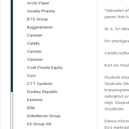
Arctic Paper
"Saknaden eft
Ascelia Pharma
planet. Rob h
BTS Group
Byggmästaren
W. A. Art Whar
Careium
För ytterliga
Catella
Cavotec
Camilla Hofl
Clavister
Kort om Stud
Coeli Private Equity
Coor
Studsvik erbj
CTT Systems
Studsviks fo
bränsleoptime
Donkey Republic
radioaktivt av
Eastnine
miljö. Studsv
Eltel
Stockholm.
Embellence Group
Denna informa
ES Group AB
EU:s marknad