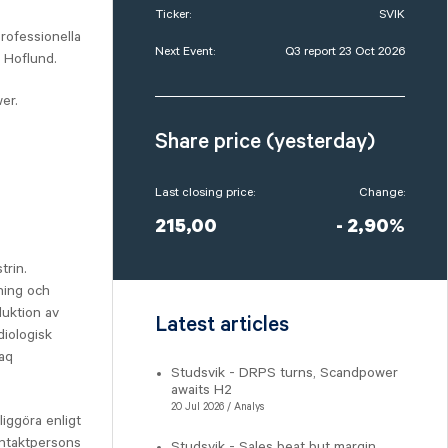
Ticker:
SVIK
rofessionella
Next Event:
Q3 report 23 Oct 2026
a Hoflund.
er.
Share price (yesterday)
Last closing price:
Change:
215,00
- 2,90%
trin.
ning och
duktion av
Latest articles
diologisk
daq
Studsvik - DRPS turns, Scandpower
awaits H2
20 Jul 2026 / Analys
iggöra enligt
ntaktpersons
Studsvik - Sales beat but margin