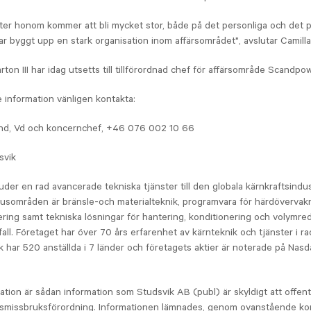
er honom kommer att bli mycket stor, både på det personliga och det p
ar byggt upp en stark organisation inom affärsområdet", avslutar Camill
ton III har idag utsetts till tillförordnad chef för affärsområde Scandpow
re information vänligen kontakta:
und, Vd och koncernchef, +46 076 002 10 66
svik
uder en rad avancerade tekniska tjänster till den globala kärnkraftsindus
kusområden är bränsle-och materialteknik, programvara för härdövervak
ring samt tekniska lösningar för hantering, konditionering och volymre
fall. Företaget har över 70 års erfarenhet av kärnteknik och tjänster i ra
ik har 520 anställda i 7 länder och företagets aktier är noterade på Nas
tion är sådan information som Studsvik AB (publ) är skyldigt att offentl
smissbruksförordning. Informationen lämnades, genom ovanstående ko