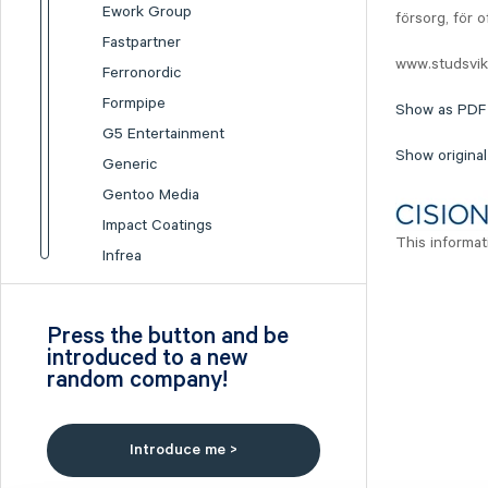
Ework Group
försorg, för 
Fastpartner
www.studsvik
Ferronordic
Formpipe
Show as PDF
G5 Entertainment
Show original
Generic
Gentoo Media
Impact Coatings
This informat
Infrea
Inission
Isofol Medical
Press the button and be
I-tech
introduced to a new
random company!
Lumi Gruppen
Medicover
Midsona
Introduce me >
Nexam Chemical