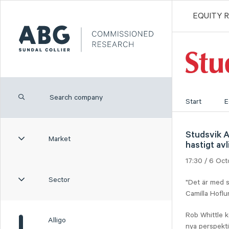
EQUITY 
Start
E
Studsvik A
Market
hastigt avl
17:30 / 6 Oc
Sector
"Det är med s
Camilla Hoflu
Rob Whittle 
Alligo
nya perspekti