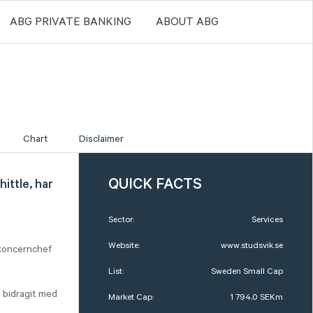
ABG PRIVATE BANKING
ABOUT ABG
Chart
Disclaimer
QUICK FACTS
ittle, har
Sector:
Services
Website:
www.studsvik.se
 koncernchef
List:
Sweden Small Cap
 bidragit med
Market Cap:
1 794,0 SEKm