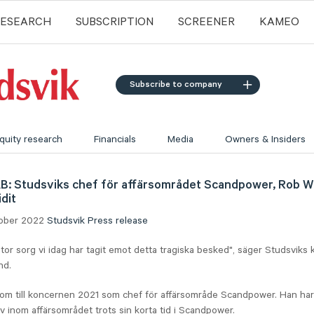
RESEARCH
SUBSCRIPTION
SCREENER
KAMEO
Subscribe to company
quity research
Financials
Media
Owners & Insiders
B: Studsviks chef för affärsområdet Scandpower, Rob Wh
idit
tober 2022
Studsvik
Press release
tor sorg vi idag har tagit emot detta tragiska besked", säger Studsviks
nd.
kom till koncernen 2021 som chef för affärsområde Scandpower. Han har
v inom affärsområdet trots sin korta tid i Scandpower.