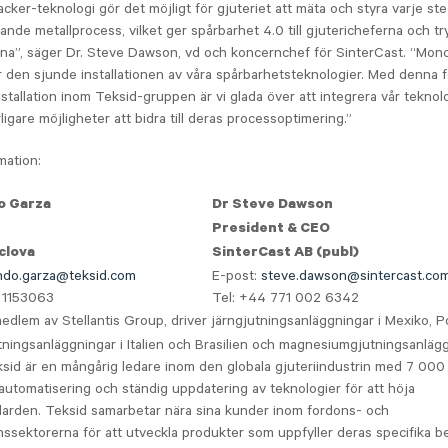
acker-teknologi gör det möjligt för gjuteriet att mäta och styra varje st
tande metallprocess, vilket ger spårbarhet 4.0 till gjutericheferna och t
na”, säger Dr. Steve Dawson, vd och koncernchef för SinterCast. “Mon
 den sjunde installationen av våra spårbarhetsteknologier. Med denna f
stallation inom Teksid-gruppen är vi glada över att integrera vår teknol
ligare möjligheter att bidra till deras processoptimering.”
mation:
o Garza
Dr Steve Dawson
President & CEO
clova
SinterCast AB (publ)
ndo.garza@teksid.com
E-post:
steve.dawson@sintercast.co
 1153063
Tel: +44 771 002 6342
edlem av Stellantis Group, driver järngjutningsanläggningar i Mexiko, P
ningsanläggningar i Italien och Brasilien och magnesiumgjutningsanlägg
ksid är en mångårig ledare inom den globala gjuteriindustrin med 7 000 
utomatisering och ständig uppdatering av teknologier för att höja
darden. Teksid samarbetar nära sina kunder inom fordons- och
nssektorerna för att utveckla produkter som uppfyller deras specifika b