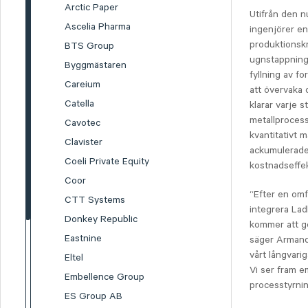
Arctic Paper
Utifrån den 
Ascelia Pharma
ingenjörer en
produktionskr
BTS Group
ugnstappning,
Byggmästaren
fyllning av f
Careium
att övervaka 
Catella
klarar varje 
metallproces
Cavotec
kvantitativt 
Clavister
ackumulerade 
Coeli Private Equity
kostnadseffek
Coor
“Efter en omf
CTT Systems
integrera Lad
Donkey Republic
kommer att ge
Eastnine
säger Armand
vårt långvari
Eltel
Vi ser fram e
Embellence Group
processtyrnin
ES Group AB