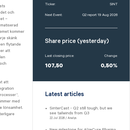
Ticker:
SINT
sts
ödet och
Next Event:
Q2 report 19 Aug 2026
det –
omatiserad
stemet kommer
arje skänk
Share price (yesterday)
den flytande
er att
Last closing price:
Change:
den
 och
107,50
0,50%
t att
egration
Latest articles
processer”,
stämmer med
re lönsamhet.
SinterCast - Q2 still tough, but we
see tailwinds from Q3
terligare
22 Jul 2026 / Analys
New milestone for AlzeCure Pharma