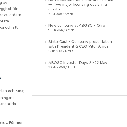
eg av
— Two major licensing deals in a
rygghet för
month
7 Jul 2026 / Article
clova-ordern
örsta
New company at ABGSC - Qliro
ogi och att
9 Jun 2026 / Article
SinterCast - Company presentation
with President & CEO Vitor Anjos
1 Jun 2026 / Media
ABGSC Investor Days 21-22 May
20 May 2026 / Article
m
olen och Kina;
ningar i
anställda,
ehov. För mer