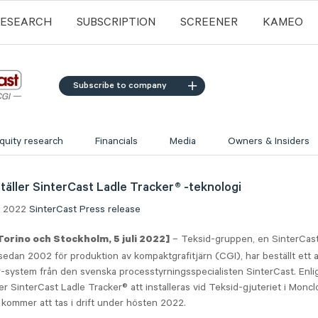
RESEARCH
SUBSCRIPTION
SCREENER
KAMEO
Subscribe to company
quity research
Financials
Media
Owners & Insiders
täller SinterCast Ladle Tracker® -teknologi
ly 2022
SinterCast
Press release
– Teksid-gruppen, en SinterCas
Torino och Stockholm, 5 juli 2022]
sedan 2002 för produktion av kompaktgrafitjärn (CGI), har beställt ett 
-system från den svenska processtyrningsspecialisten SinterCast. Enligt
r SinterCast Ladle Tracker® att installeras vid Teksid-gjuteriet i Moncl
n kommer att tas i drift under hösten 2022.