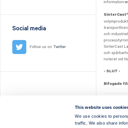
information:
w
Nilörn
Nolato
SinterCast
NYAB
volymprodukt
Ogunsen
Social media
transportlösn
och industrie
OssDsign
processtyrnin
Ovzon
SinterCast La
Follow us on
Twitter
Petrolia Noco
och spårbarhet
Prevas
noterat vid N
Proact
- SLUT -
Qben Infra
Qliro
Bifogade fil
SinterCast
Skolon
Press Releas
This website uses cookie
Stenhus Fastigheter
Show as PDF
StrongPoint
We use cookies to personal
traffic. We also share info
Studsvik