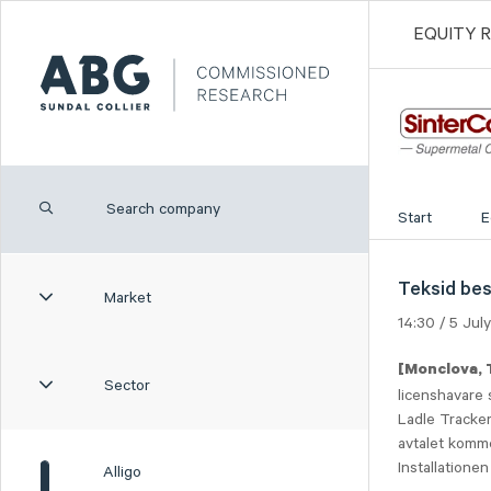
EQUITY 
Start
E
Teksid bes
Market
14:30 / 5 Ju
[Monclova, 
Sector
licenshavare 
Ladle Tracker
avtalet komme
Installatione
Alligo