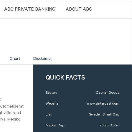
ABG PRIVATE BANKING
ABOUT ABG
Chart
Disclaimer
QUICK FACTS
Sector:
Capital Goods
t-
Website:
www.sintercast.com
automatiserat
 villkoren i
List:
Sweden Small Cap
ova, Mexiko.
Market Cap:
760,0 SEKm