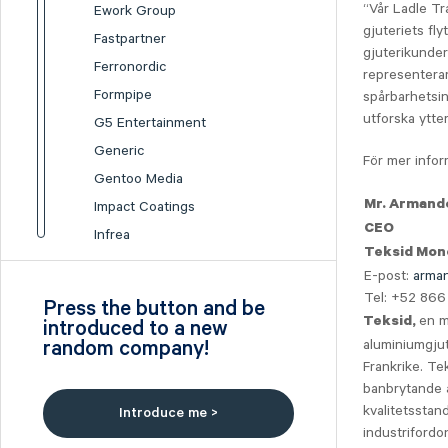
“Vår Ladle Tr
Ework Group
gjuteriets fly
Fastpartner
gjuterikunder
Ferronordic
representerar
Formpipe
spårbarhetsin
utforska ytter
G5 Entertainment
Generic
För mer infor
Gentoo Media
Mr. Armand
Impact Coatings
CEO
Infrea
Teksid Mon
Inission
E-post:
arma
Isofol Medical
Tel: +52 866
Press the button and be
I-tech
en m
Teksid,
introduced to a new
random company!
aluminiumgjut
Lumi Gruppen
Frankrike. Te
Medicover
banbrytande a
Midsona
kvalitetsstan
Introduce me >
Nexam Chemical
industrifordo