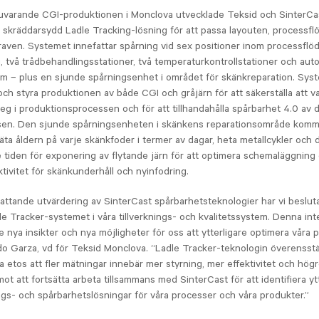
nuvarande CGI-produktionen i Monclova utvecklade Teksid och SinterCa
 skräddarsydd Ladle Tracking-lösning för att passa layouten, processfl
aven. Systemet innefattar spårning vid sex positioner inom processflö
 två trådbehandlingsstationer, två temperaturkontrollstationer och aut
orm – plus en sjunde spårningsenhet i området för skänkreparation. Sy
och styra produktionen av både CGI och gråjärn för att säkerställa att v
steg i produktionsprocessen och för att tillhandahålla spårbarhet 4.0 av 
sen. Den sjunde spårningsenheten i skänkens reparationsområde komm
mäta åldern på varje skänkfoder i termer av dagar, heta metallcykler och 
tiden för exponering av flytande järn för att optimera schemaläggning
tivitet för skänkunderhåll och nyinfodring.
attande utvärdering av SinterCast spårbarhetsteknologier har vi besluta
le Tracker-systemet i våra tillverknings- och kvalitetssystem. Denna int
 nya insikter och nya möjligheter för oss att ytterligare optimera våra 
o Garza, vd för Teksid Monclova. “Ladle Tracker-teknologin överens
ga etos att fler mätningar innebär mer styrning, mer effektivitet och hög
mot att fortsätta arbeta tillsammans med SinterCast för att identifiera yt
gs- och spårbarhetslösningar för våra processer och våra produkter.”