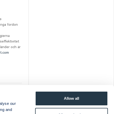
e
tunga fordon
ogierna
effektivitet
 länder och är
st.com
Allow all
alyse our
ing and