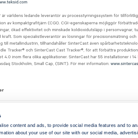
ww.teksid.com
är världens ledande leverantör av processtyrningssystem för tillförlitlig
®
ion av kompaktgrafitjärn (CGI). CGI-egenskaperna möjliggör förbättrad
ingar, ökad effektivitet och minskade koldioxidutsläpp i personvagnar, 
ll kraft. Som specialistleverantör av lösningar för precisionsmätning och
g till metallindustrin, tillhandahåller SinterCast även spårbarhetsteknol
dle Tracker® och SinterCast Cast Tracker®, för att förbättra produktions
 4.0 inom flera olika applikationer. SinterCast har 55 installationer i 14
asdaq Stockholm, Small Cap, (SINT). För mer information:
www.sinterca
er
e PDF (Swedish Version)
s
ise content and ads, to provide social media features and to an
rmation about your use of our site with our social media, advertis