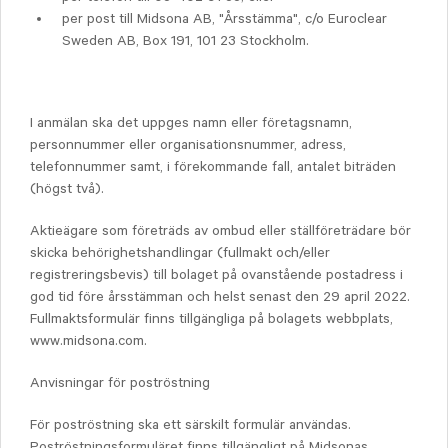
per post till Midsona AB, "Årsstämma", c/o Euroclear
Sweden AB, Box 191, 101 23 Stockholm.
I anmälan ska det uppges namn eller företagsnamn,
personnummer eller organisationsnummer, adress,
telefonnummer samt, i förekommande fall, antalet biträden
(högst två).
Aktieägare som företräds av ombud eller ställföreträdare bör
skicka behörighetshandlingar (fullmakt och/eller
registreringsbevis) till bolaget på ovanstående postadress i
god tid före årsstämman och helst senast den 29 april 2022.
Fullmaktsformulär finns tillgängliga på bolagets webbplats,
www.midsona.com.
Anvisningar för poströstning
För poströstning ska ett särskilt formulär användas.
Poströstningsformuläret finns tillgängligt på Midsonas