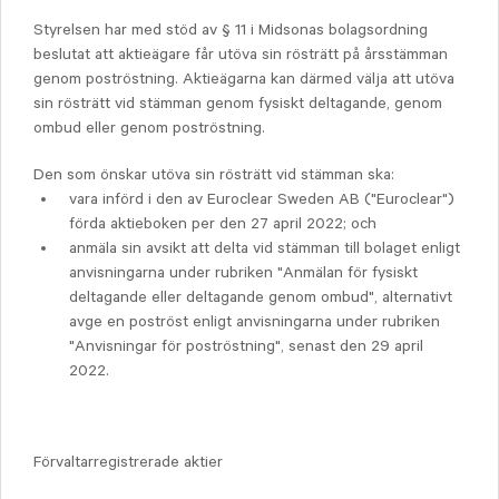
Styrelsen har med stöd av § 11 i Midsonas bolagsordning
beslutat att aktieägare får utöva sin rösträtt på årsstämman
genom poströstning. Aktieägarna kan därmed välja att utöva
sin rösträtt vid stämman genom fysiskt deltagande, genom
ombud eller genom poströstning.
Den som önskar utöva sin rösträtt vid stämman ska:
vara införd i den av Euroclear Sweden AB ("Euroclear")
förda aktieboken per den 27 april 2022; och
anmäla sin avsikt att delta vid stämman till bolaget enligt
anvisningarna under rubriken "Anmälan för fysiskt
deltagande eller deltagande genom ombud", alternativt
avge en poströst enligt anvisningarna under rubriken
"Anvisningar för poströstning", senast den 29 april
2022.
Förvaltarregistrerade aktier