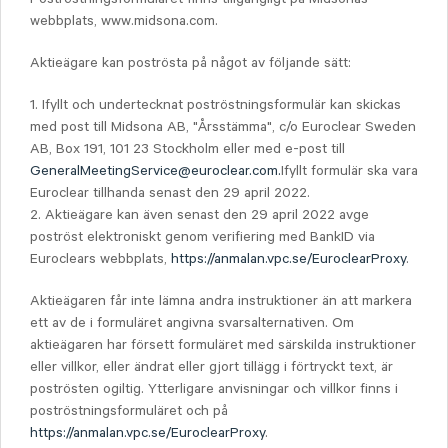
webbplats, www.midsona.com.
Aktieägare kan poströsta på något av följande sätt:
1. Ifyllt och undertecknat poströstningsformulär kan skickas
med post till Midsona AB, "Årsstämma", c/o Euroclear Sweden
AB, Box 191, 101 23 Stockholm eller med e-post till
GeneralMeetingService@euroclear.com.
Ifyllt formulär ska vara
Euroclear tillhanda senast den 29 april 2022.
2. Aktieägare kan även senast den 29 april 2022 avge
poströst elektroniskt genom verifiering med BankID via
Euroclears webbplats,
https://anmalan.vpc.se/EuroclearProxy
.
Aktieägaren får inte lämna andra instruktioner än att markera
ett av de i formuläret angivna svarsalternativen. Om
aktieägaren har försett formuläret med särskilda instruktioner
eller villkor, eller ändrat eller gjort tillägg i förtryckt text, är
poströsten ogiltig. Ytterligare anvisningar och villkor finns i
poströstningsformuläret och på
https://anmalan.vpc.se/EuroclearProxy
.