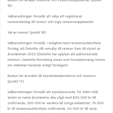
Beslut om antalet revisorer och revisorssuppleanter (punkt
15)
Valberedningen föreslår att välja ett registrerat
revisionsbolag till revisor och inga revisorssuppleanter.
Val av revisor (punkt 16)
Valberedningen föreslår, i enlighet med revisionsutskottets
förslag, att Deloitte AB omväljs till revisor fram till slutet av
årsstämman 2023 (Deloitte har upplyst att auktoriserade
revisorn Jeanette Roosberg utses som huvudansvarig revisor
om stämman beslutar enligt förslaget).
Beslut om arvoden till styrelseledamöterna och revisorn
(punkt 17)
Valberedningen föreslår att styrelsearvode, för tiden intill
slutet av nästa årsstämma, ska utgå med 600 000 kr till
ordförande, 260 000 kr vardera till övriga ledamöter, 75 000
kr till revisionsutskottets ordförande, 40 000 kr till varje