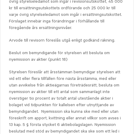
övrig styrelseledamot som ingår i revisionsutskottet, 45 000
kr till ersättningsutskottets ordförande och 25 000 kr till
varje övrig styrelseledamot som ingår i ersättningsutskottet.
Förslaget innebär inga förändringar i förhållande till
föregående års ersättningsnivåer.
Arvode till revisorn föreslås utgå enligt godkänd räkning.
Beslut om bemyndigande för styrelsen att besluta om
nyemission av aktier (punkt 18)
Styrelsen föreslår att årsstämman bemyndigar styrelsen att
vid ett eller flera tillfällen före nästa årsstämma, med eller
utan avvikelse från aktieägarnas företrädesrätt, besluta om
nyemission av aktier till ett antal som sammanlagt inte
överstiger tio procent av totalt antal utestående aktier i
bolaget vid tidpunkten för kallelsen efter utnyttjande av
bemyndigandet. Nyemission ska kunna ske med eller utan
föreskrift om apport, kvittning eller annat villkor som avses i
13 kap. 5 § första stycket 6 aktiebolagslagen. Nyemission
beslutad med stöd av bemyndigandet ska ske som ett led i