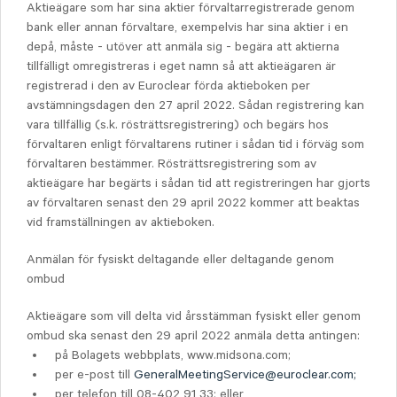
Aktieägare som har sina aktier förvaltarregistrerade genom
bank eller annan förvaltare, exempelvis har sina aktier i en
depå, måste - utöver att anmäla sig - begära att aktierna
tillfälligt omregistreras i eget namn så att aktieägaren är
registrerad i den av Euroclear förda aktieboken per
avstämningsdagen den 27 april 2022. Sådan registrering kan
vara tillfällig (s.k. rösträttsregistrering) och begärs hos
förvaltaren enligt förvaltarens rutiner i sådan tid i förväg som
förvaltaren bestämmer. Rösträttsregistrering som av
aktieägare har begärts i sådan tid att registreringen har gjorts
av förvaltaren senast den 29 april 2022 kommer att beaktas
vid framställningen av aktieboken.
Anmälan för fysiskt deltagande eller deltagande genom
ombud
Aktieägare som vill delta vid årsstämman fysiskt eller genom
ombud ska senast den 29 april 2022 anmäla detta antingen:
på Bolagets webbplats, www.midsona.com;
per e-post till
GeneralMeetingService@euroclear.com;
per telefon till 08-402 91 33; eller