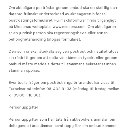
Om aktieägare poströstar genom ombud ska en skriftlig och
daterad fullmakt undertecknad av aktieägaren bifogas
poströstningsformuläret. Fullmaktsformulär finns tillgängligt
på Midsonas webbplats, www.midsona.com. Om aktieägaren
är en juridisk person ska registreringsbevis eller annan
behörighetshandling bifogas formuläret.
Den som önskar återkalla avgiven poströst och i stället utöva
sin rösträtt genom att delta vid stämman fysiskt eller genom
ombud måste meddela detta till stämmans sekretariat innan
stämman öppnas.
Eventuella frågor om poströstningsförfarandet hänvisas till
Euroclear på telefon 08-402 91 33 (måndag till fredag mellan
kl. 09.00 - 16.00).
Personuppgifter
Personuppgifter som hämtats från aktieboken, anmälan om
deltagande i årsstämman samt uppgifter om ombud kommer