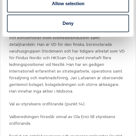
Allow selection
Henrik Stenqvist, Heli Arantola och Sandra Kottenauer samt
att nyval sker av Jari Latvanen som ordinarie
styrelseledamöter fram till tiden för nästa årsstämma.
Deny
Jari Latvanen, född 1964, har mångårig erfarenhet som VD
och koncernchef inom livsmedelsindustrin samt
detaljhandeln. Han är VD för den finska, börsnoterade
varuhusgruppen Stockmann och har tidigare arbetat som VD
för Findus Nordic och HKScan Oyj samt innehaft flera
ledningspositioner vid Nestlé. Han har en gedigen
internationell erfarenhet av strategiarbete, operations samt
försäljning och marknadsföring. Jari Latvanen är oberoende
gentemot bolaget, bolagsledningen och större aktieägare.
Han innehar inga aktier i Midsona.
Val av styrelsens ordförande (punkt 14)
Valberedningen föreslår omval av Ola Erici till styrelsens
ordförande.