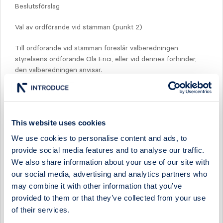
Beslutsförslag
Val av ordförande vid stämman (punkt 2)
Till ordförande vid stämman föreslår valberedningen
styrelsens ordförande Ola Erici, eller vid dennes förhinder,
den valberedningen anvisar.
Val av två justeringspersoner (punkt 5)
Styrelsen föreslår att Henrik Munthe (Stena Adactum AB)
This website uses cookies
och Berit Grönvall väljs till justeringspersoner, eller vid
förhinder för någon av dem eller båda, den eller de som
We use cookies to personalise content and ads, to
anvisas av Midsonas styrelse.
provide social media features and to analyse our traffic.
We also share information about your use of our site with
Utdelning (punkt 9)
our social media, advertising and analytics partners who
may combine it with other information that you’ve
Styrelsen föreslår att ingen utdelning lämnas samt att
bolagets ansamlade medel behandlas i enlighet med förslaget
provided to them or that they’ve collected from your use
i förvaltningsberättelsen.
of their services.