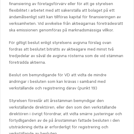
finansiering av företagsförvärv eller för att ge styrelsen
flexibilitet i arbetet med att säkerställa att bolaget på ett
ändamålsenligt sätt kan tillföras kapital för finansieringen av
verksamheten. Vid avvikelse från aktieägarnas företrädesrätt
ska emissionen genomföras på marknadsmässiga villkor.
För giltigt beslut enligt styrelsens avgivna förslag ovan
fordras att beslutet biträtts av aktieägare med minst två
tredjedelar av såväl de avgivna rösterna som de vid stämman
företrädda aktierna.
Beslut om bemyndigande för VD att vidta de mindre
ändringar i besluten som kan krävas i samband med
verkställande och registrering därav (punkt 19)
Styrelsen föreslår att årsstämman bemyndigar den
verkställande direktören, eller den som den verkställande
direktören i övrigt förordnar, att vidta smärre justeringar och
förtydliganden av de på årsstämman fattade besluten i den
utsträckning detta är erforderligt för registrering och
verkställande av besluten.