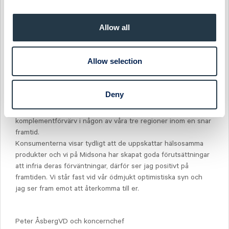
tillträddes varumärket Gainomax den 1 september, som gör
att vi stärker positionen inom sportnutrition. Försäljningen
Allow all
startade bra i september i vår regi.
Vi har en stark finansiell ställning och fortsätter att utvärdera
Allow selection
förvärv i Europa. Förvärvet av System Frugt gör Midsona till
en ännu stakare aktör inom hälsa och välbefinnande, och blir
genom det en attraktivare partner på marknaden. Det har
Deny
uppstått fina förvärvsmöjligheter i pandemins spår och jag
hoppas att vi i enlighet med vår strategi kan göra ytterligare
komplementförvärv i någon av våra tre regioner inom en snar
framtid.
Konsumenterna visar tydligt att de uppskattar hälsosamma
produkter och vi på Midsona har skapat goda förutsättningar
att infria deras förväntningar, därför ser jag positivt på
framtiden. Vi står fast vid vår ödmjukt optimistiska syn och
jag ser fram emot att återkomma till er.
Peter ÅsbergVD och koncernchef