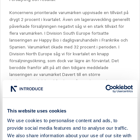
Koncernens prioriterade varumärken uppvisade en tillväxt på
drygt 2 procent i kvartalet. Även om lageravveckling generellt
påverkade försäljningen negativt såg vi en stark tillväxt för
flera varumärken. I Division South Europe fortsatte
lanseringen av Happy Bio i dagligvaruhandeln i Frankrike och
Spanien. Varumärket ökade med 32 procent i perioden. I
Division North Europe såg vi för kvartalet en knapp
försäljningsökning, som dock var lägre än förväntat. Det
berodde framför allt på att den tidigare meddelade
lanseringen av varumärket Davert till en större
dagligvaruhandelskund försköts på grund av pandemin. Den
breda utrullningen i butik kunde påbörjas först mot slutet av
kvartalet, men distributionsuppbyggnaden har därefter varit
snabb. Kunden har gjort nya beställningar i början av det
fjärde kvartalet. I Division Nordics fortsatte varumärkena
This website uses cookies
Friggs, Urtekram och Helios att växa medan utvecklingen var
We use cookies to personalise content and ads, to
svagare för Kung Markatta och för flera varumärken i
provide social media features and to analyse our traffic.
kategorin konsumenthälsoprodukter.
We also share information about your use of our site with