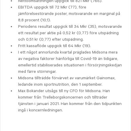
Nettoomsättningen uppgick till 821 Mkr (765).
EBITDA uppgick till 72 Mkr (77), före
jämförelsestörande poster, motsvarande en marginal på
8,8 procent (10,1).
Periodens resultat uppgick till 34 Mkr (35), motsvarande
ett resultat per aktie på 0,52 kr (0,77) före utspädning
och 0,51 kr (0,77) efter utspädning.
Fritt kassaflöde uppgick till 64 Mkr (19).
I ett något annorlunda kvartal präglades Midsona mera
av negativa faktorer hänförliga till Covid-19 än tidigare,
emellertid stabiliserades situationen i försörjningskedjan
med färre störningar.
Midsona tillträdde förvärvet av varumärket Gainomax,
ledande inom sportnutrition, den 1 september.
Max Bokander utsågs till ny CFO för Midsona. Han
kommer från Trelleborgskoncernen och tillträder
tjänsten i januari 2021. Han kommer från den tidpunkten
ingå i koncernledningen.