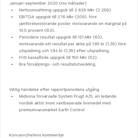
Januari-september 2020 (nio månader)
Nettoomsättning uppgick till 2 626 Mkr (2 256).
EBITDA uppgick till 276 Mkr (209), före
jämförelsestörande poster, motsvarande en marginal på
10,5 procent (9,3).
Periodens resultat uppgick till 121 Mkr (62),
motsvarande ett resultat per aktie på 1,85 kr (1,35) före
utspädning och 1,84 kr (1,35) efter utspädning.
Fritt kassaflöde uppgick till 150 Mkr (52).
Bra försäljnings- och resultatutveckling.
Viktig händelse efter rapportperiodens utgång
Midsona förvärvade System Frugt A/S, en ledande
nordisk aktör inom växtbaserade livsmedel med
premiumvarumärket Earth Control.
Koncernchefens kommentar