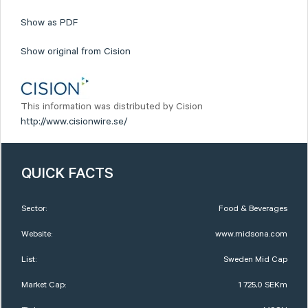
Show as PDF
Show original from Cision
This information was distributed by Cision
http://www.cisionwire.se/
QUICK FACTS
Sector:
Food & Beverages
Website:
www.midsona.com
List:
Sweden Mid Cap
Market Cap:
1 725,0 SEKm