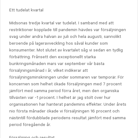
Ett tudelat kvartal
Midsonas tredje kvartal var tudelat. I samband med att
restriktioner kopplade till pandemin hävdes var försäljningen
svag under andra halvan av juli och hela augusti, sannolikt
beroende på lageravveckling hos såväl kunder som
konsumenter. Mot slutet av kvartalet såg vi sedan en tydlig
förbättring. Frånsett den exceptionellt starka
bunkringsmånaden mars var september vår bästa
försäljningsmånad i år, vilket indikerar att
försäljningsminskningen under sommaren var temporär. För
koncernen som helhet ökade försäljningen med 7 procent
jämfört med samma period förra året, men den organiska
tillväxten var -1 procent. I helhet är jag stolt över hur
organisationen har hanterat pandemins effekter. Under årets
nio första månader ökade vi försäljningen 16 procent och
nästintill fördubblade periodens resultat jämfört med samma
period föregående år.
Försäljning och resultat