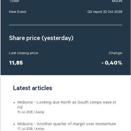
Ticker:
MSON
Next Event:
Q3 report 22 Oct 2026
Share price (yesterday)
Last closing price:
Change:
11,85
- 0,40%
Latest articles
Midsona - Looking due North as South comps ease in
H2
19 Jul 2026 / Analys
Midsona - Another quarter of margin over momentum
17 Jul 2026 / Analys