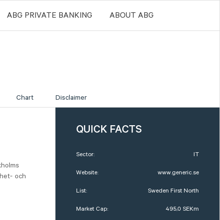
ABG PRIVATE BANKING
ABOUT ABG
Chart
Disclaimer
QUICK FACTS
Sector:
IT
kholms
Website:
www.generic.se
ghet- och
List:
Sweden First North
Market Cap:
495,0 SEKm