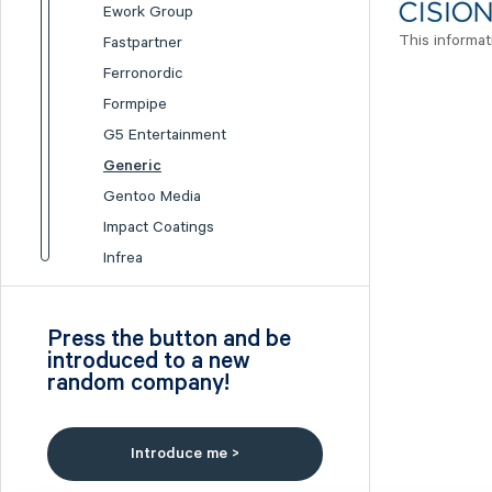
Ework Group
This informat
Fastpartner
Ferronordic
Formpipe
G5 Entertainment
Generic
Gentoo Media
Impact Coatings
Infrea
Inission
Isofol Medical
Press the button and be
I-tech
introduced to a new
random company!
Lumi Gruppen
Medicover
Midsona
Introduce me >
Nexam Chemical