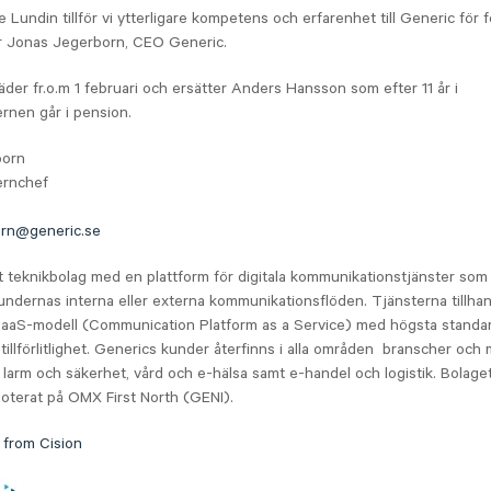
Lundin tillför vi ytterligare kompetens och erfarenhet till Generic för f
ger Jonas Jegerborn, CEO Generic.
räder fr.o.m 1 februari och ersätter Anders Hansson som efter 11 år i
rnen går i pension.
born
ernchef
orn@generic.se
t teknikbolag med en plattform för digitala kommunikationstjänster som
kundernas interna eller externa kommunikationsflöden. Tjänsterna tillha
aS-modell (Communication Platform as a Service) med högsta standar
tillförlitlighet. Generics kunder återfinns i alla områden branscher och 
 larm och säkerhet, vård och e-hälsa samt e-handel och logistik. Bolag
oterat på OMX First North (GENI).
 from Cision