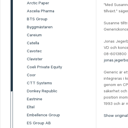
Arctic Paper
"Med Susanne 
Ascelia Pharma
tillväxt." sä
BTS Group
Susanne tillt
Byggmästaren
Generickonce
Careium
Jonas Jeger
Catella
VD och konc
Cavotec
08-6013800
Clavister
jonas.jegerb
Coeli Private Equity
Generic är et
Coor
integreras i 
CTT Systems
genom en CPa
Donkey Republic
säkerhet och 
position inom
Eastnine
1993 och är n
Eltel
Embellence Group
Show original
ES Group AB