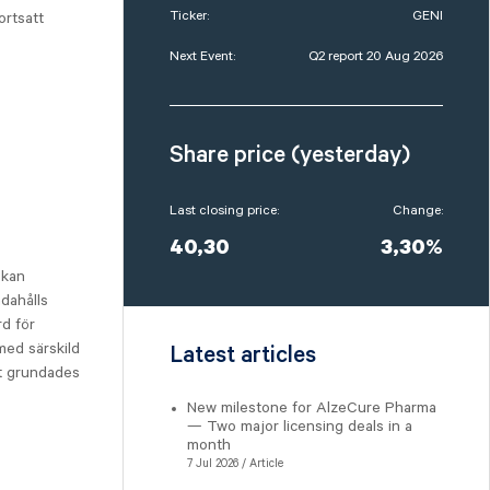
Ticker:
GENI
ortsatt
Next Event:
Q2 report 20 Aug 2026
Share price (yesterday)
Last closing price:
Change:
40,30
3,30%
 kan
ndahålls
d för
med särskild
Latest articles
et grundades
New milestone for AlzeCure Pharma
— Two major licensing deals in a
month
7 Jul 2026 / Article