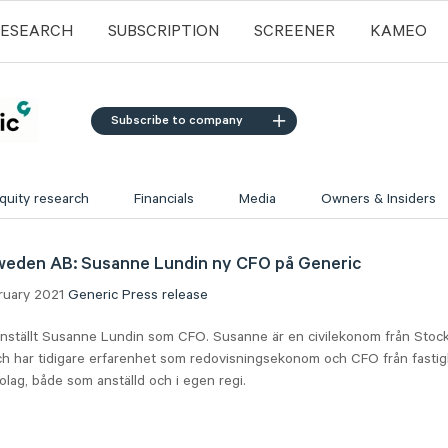
RESEARCH
SUBSCRIPTION
SCREENER
KAMEO
Subscribe to company
quity research
Financials
Media
Owners & Insiders
weden AB: Susanne Lundin ny CFO på Generic
bruary 2021
Generic
Press release
anställt Susanne Lundin som CFO. Susanne är en civilekonom från Stoc
ch har tidigare erfarenhet som redovisningsekonom och CFO från fasti
bolag, både som anställd och i egen regi.