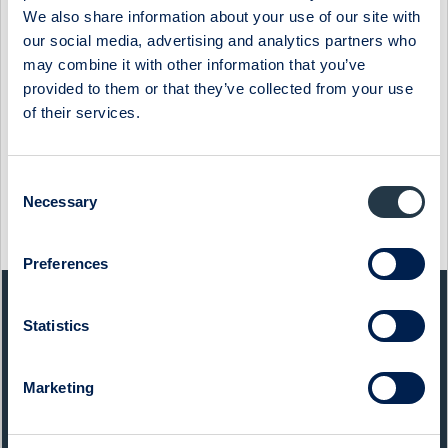
under 2013 och har cirka 70 anställda. Aktien handlas på
We also share information about your use of our site with
NASDAQ OMX First North Premier med kortnamnet GENI. För
our social media, advertising and analytics partners who
mer information besök
generic.se
may combine it with other information that you’ve
provided to them or that they’ve collected from your use
Show as PDF
of their services.
Show original from Cision
Consent
Necessary
Selection
This information was distributed by Cision
http://www.cisionwire.se/
Preferences
QUICK FACTS
Statistics
Sector:
IT
Marketing
Website:
www.generic.se
List:
Sweden First North