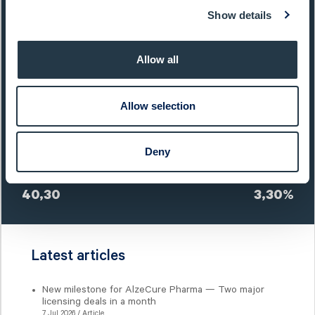
Show details
Market Cap:
495,0 SEKm
Ticker:
GENI
Allow all
Next Event:
Q2 report 20 Aug 2026
Allow selection
Share price (yesterday)
Deny
Last closing price:
Change:
40,30
3,30%
Latest articles
New milestone for AlzeCure Pharma — Two major
licensing deals in a month
7 Jul 2026 / Article