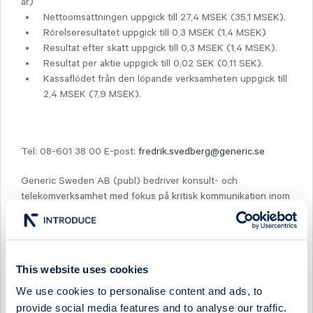
år)
Nettoomsättningen uppgick till 27,4 MSEK (35,1 MSEK).
Rörelseresultatet uppgick till 0,3 MSEK (1,4 MSEK)
Resultat efter skatt uppgick till 0,3 MSEK (1,4 MSEK).
Resultat per aktie uppgick till 0,02 SEK (0,11 SEK).
Kassaflödet från den löpande verksamheten uppgick till
2,4 MSEK (7,9 MSEK).
Tel: 08-601 38 00 E-post:
fredrik.svedberg@generic.se
Generic Sweden AB (publ) bedriver konsult- och
telekomverksamhet med fokus på kritisk kommunikation inom
områden där det ställs krav på extremt hög tillförlitlighet.
Konsultverksamheten tillhandahåller tjänster och lösningar
för lednings- och kommunikationssystem till försvaret,
myndigheter och industrin. Telekomverksamheten är en
This website uses cookies
specialiserad teleoperatör, som driver ett eget radionät och
erbjuder meddelandetjänster för kritiska situationer under
We use cookies to personalise content and ads, to
varumärkena Minicall och Messit. Gruppen omsatte 116 Mkr
provide social media features and to analyse our traffic.