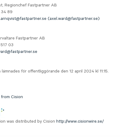
st, Regionchef Fastpartner AB
2 34 89
k.arnqvist@fastpartner.se (axel.ward@fastpartner.se)
rvaltare Fastpartner AB
 517 03
ward@fastpartner.se
 lämnades för offentliggörande den 12 april 2024 kl 11:15.
 from Cision
ion was distributed by Cision
http://www.cisionwire.se/