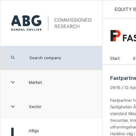
EQUITY 
Start
E
Fastpartne
Market
09:15 / 12 Ap
Fastpartner h
Sector
fastigheten Å
standard till
Securitas, Kr
uthyrningsbar
Alligo
Hedéns väg i 