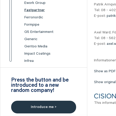
Ework Group
Patrik Arnqvi
Tel: 08 - 40
Fastpartner
E-post:
patri
Ferronordic
Formpipe
G5 Entertainment
Axel Ward, Fö
Tel: 08 - 562
Generic
E-post:
axel.
Gentoo Media
Impact Coatings
Informationen
Infrea
Inission
Show as PDF
Isofol Medical
Press the button and be
Show original
I-tech
introduced to a new
random company!
Lumi Gruppen
Medicover
This informat
Midsona
Introduce me >
Nexam Chemical