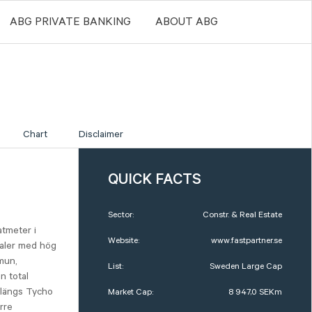
ABG PRIVATE BANKING
ABOUT ABG
Chart
Disclaimer
QUICK FACTS
Sector:
Constr. & Real Estate
tmeter i
Website:
www.fastpartner.se
kaler med hög
mun,
List:
Sweden Large Cap
n total
 längs Tycho
Market Cap:
8 947,0 SEKm
rre