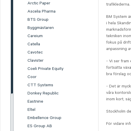
Arctic Paper
trafiklederna
Ascelia Pharma
BM System är
BTS Group
i hela Skandi
Byggmästaren
marknadsföri
tekniken inom
Careium
fokus på drif
Catella
anpassning a
Cavotec
Clavister
- Vi ser fram 
fortsätta väx
Coeli Private Equity
bra förslag o
Coor
CTT Systems
- Det är myck
våra kontorsl
Donkey Republic
inom kort, sä
Eastnine
Eltel
Stockholm de
Embellence Group
För vidare in
ES Group AB