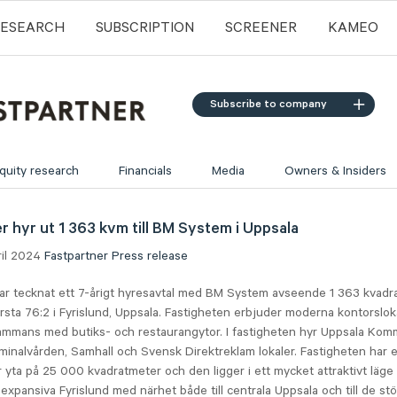
RESEARCH
SUBSCRIPTION
SCREENER
KAMEO
Subscribe to company
quity research
Financials
Media
Owners & Insiders
r hyr ut 1 363 kvm till BM System i Uppsala
ril 2024
Fastpartner
Press release
ar tecknat ett 7-årigt hyresavtal med BM System avseende 1 363 kvadra
rsta 76:2 i Fyrislund, Uppsala. Fastigheten erbjuder moderna kontorslo
sammans med butiks- och restaurangytor. I fastigheten hyr Uppsala Kom
iminalvården, Samhall och Svensk Direktreklam lokaler. Fastigheten har e
 yta på 25 000 kvadratmeter och den ligger i ett mycket attraktivt läge
expansiva Fyrislund med närhet både till centrala Uppsala och till de stö