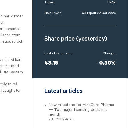
Ticker:
FPAR
Next Event:
Q3 report 22 Oct 2026
ag har kunder
och
en senaste
 läger stort
Share price (yesterday)
 i augusti och
Last closing price:
Change:
ch där vi kan
43,15
- 0,30%
 kommit med
 på BM System.
rfrågan på
Latest articles
 fastigheter
New milestone for AlzeCure Pharma
— Two major licensing deals in a
month
7 Jul 2026 / Article