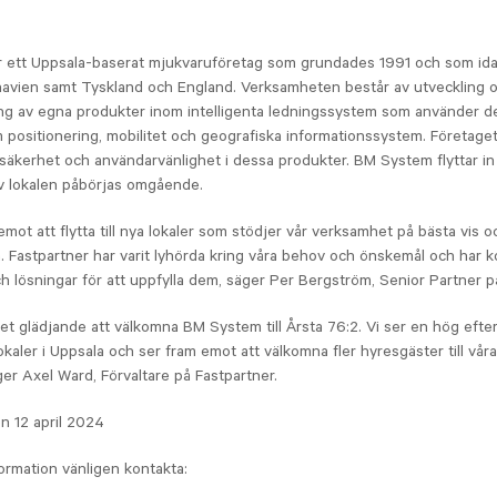
.
 ett Uppsala-baserat mjukvaruföretag som grundades 1991 och som id
navien samt Tyskland och England. Verksamheten består av utveckling 
ng av egna produkter inom intelligenta ledningssystem som använder d
 positionering, mobilitet och geografiska informationssystem. Företaget
tsäkerhet och användarvänlighet i dessa produkter. BM System flyttar in
v lokalen påbörjas omgående.
emot att flytta till nya lokaler som stödjer vår verksamhet på bästa vis o
a. Fastpartner har varit lyhörda kring våra behov och önskemål och har
ch lösningar för att uppfylla dem, säger Per Bergström, Senior Partner
et glädjande att välkomna BM System till Årsta 76:2. Vi ser en hög efte
okaler i Uppsala och ser fram emot att välkomna fler hyresgäster till våra
ger Axel Ward, Förvaltare på Fastpartner.
n 12 april 2024
formation vänligen kontakta: