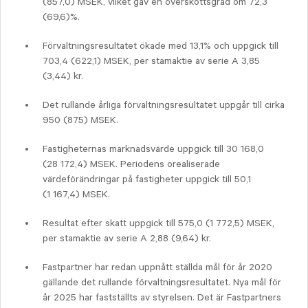
(857,0) MSEK, vilket gav en överskottsgrad om 72,3
(69,6)%.
Förvaltningsresultatet ökade med 13,1% och uppgick till
703,4 (622,1) MSEK, per stamaktie av serie A 3,85
(3,44) kr.
Det rullande årliga förvaltningsresultatet uppgår till cirka
950 (875) MSEK.
Fastigheternas marknadsvärde uppgick till 30 168,0
(28 172,4) MSEK. Periodens orealiserade
värdeförändringar på fastigheter uppgick till 50,1
(1 167,4) MSEK.
Resultat efter skatt uppgick till 575,0 (1 772,5) MSEK,
per stamaktie av serie A 2,88 (9,64) kr.
Fastpartner har redan uppnått ställda mål för år 2020
gällande det rullande förvaltningsresultatet. Nya mål för
år 2025 har fastställts av styrelsen. Det är Fastpartners