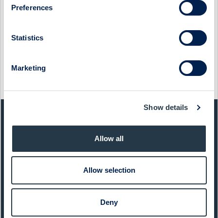
Preferences
Show as PDF
Show original from Cision
Statistics
Marketing
This information was distributed by Cision
http://www.cisionwire.se/
Show details
QUICK FACTS
Allow all
Sector:
Constr. & Real Estate
Website:
www.fastpartner.se
Allow selection
List:
Sweden Large Cap
Market Cap:
8 947,0 SEKm
Deny
Ticker:
FPAR