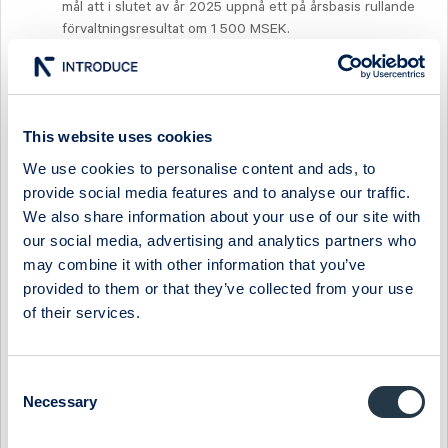
mål att i slutet av år 2025 uppnå ett på årsbasis rullande
förvaltningsresultat om 1 500 MSEK.
This website uses cookies
Stockholm den 21 oktober 2020
We use cookies to personalise content and ads, to
provide social media features and to analyse our traffic.
We also share information about your use of our site with
Ytterligare upplysningar lämnas av Sven-Olof Johansson,
verkställande direktör, telefon 08 -402 34 65 (direkt) eller
our social media, advertising and analytics partners who
08 - 402 34 60 (växel), eller på bolagets hemsida
may combine it with other information that you’ve
www.fastpartner.se
provided to them or that they’ve collected from your use
of their services.
Denna information är sådan information som Fastpartner AB
(publ) är skyldigt att offentliggöra enligt EU:s
Consent
marknadsmissbruksförordning. Informationen lämnades,
Necessary
Selection
genom ovanstående kontaktpersons försorg, för
offentliggörande den 21 oktober 2020 kl 15:30.