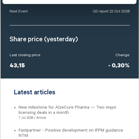
Next Event:
Q3 report 22 Oct 2026
Share price (yesterday)
Last closing price:
Change:
43,15
- 0,30%
Latest articles
New milestone for AlzeCure Pharma — Two major
licensing deals in a month
7 Jul 2026 / Article
Fastpartner - Positive development on IFPM guidance
NTM