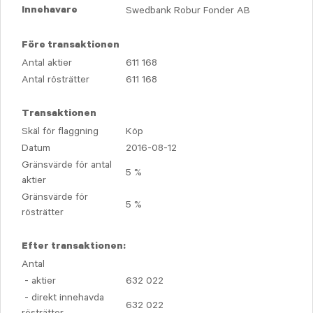
Swedbank Robur Fonder AB
Innehavare
Före transaktionen
Antal aktier
611 168
Antal rösträtter
611 168
Transaktionen
Skäl för flaggning
Köp
Datum
2016-08-12
Gränsvärde för antal
5 %
aktier
Gränsvärde för
5 %
rösträtter
Efter transaktionen:
Antal
- aktier
632 022
- direkt innehavda
632 022
rösträtter