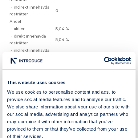
- indirekt innehavda
0
rösträtter
Andel
- aktier
5,04 %
- direkt innehavda
5,04 %
rösträtter
- indirekt innehavda
0 %
rösträtter
Fördelning av totalt innehav
Andel rösträtter
Antal aktier genom:
Aktier, samt övriga
This website uses cookies
instrument enligt LHF
5,04 % 632 022
We use cookies to personalise content and ads, to
4 kap. 2§ första
provide social media features and to analyse our traffic.
stycket 1
We also share information about your use of our site with
Finansiella instrument enligt LHF 4 kap. 2§ första stycket 2
our social media, advertising and analytics partners who
Finansiella instrument enligt LHF 4 kap. 2§ första stycket 3
may combine it with other information that you’ve
- Fysisk avvecklade
provided to them or that they’ve collected from your use
- Kontantavräknade
of their services.