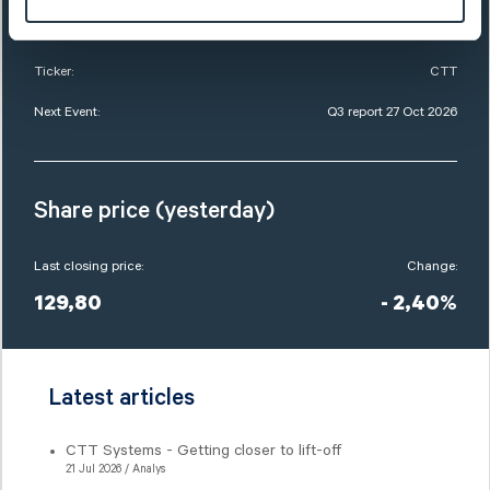
Market Cap:
1 626,0 SEKm
Ticker:
CTT
Next Event:
Q3 report 27 Oct 2026
Share price (yesterday)
Last closing price:
Change:
129,80
- 2,40%
Latest articles
CTT Systems - Getting closer to lift-off
21 Jul 2026 / Analys