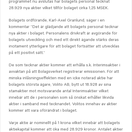
programmet nu avslutas har bolagets personal tecknat
28.929 nya aktier vilket tillför bolaget cirka 1,25 MSEK.
Bolagets ordförande, Karl-Axel Granlund, säger i en
kommentar ”Det är glädjande att bolagets personal tecknar
nya aktier i bolaget. Personalens drivkraft är avgörande för
bolagets utveckling och med ett direkt ägande stärks deras
incitament ytterligare för att bolaget fortsätter att utvecklas
på ett positivt sätt.”
De som tecknar aktier kommer att erhålla s.k. Interimsaktier i
avvaktan på att Bolagsverket registrerar emissionen. För att
minska inlåsningseffekten med en icke noterad aktie har
bolagets största ägare, Volito AB, bytt ut 18.928 av sina
stamaktier mot motsvarande antal Interimsaktier vilket
innebär att de i personalen som så önskat erhåller likvida
aktier i samband med tecknandet. Volitos innehav av aktier
kommer att vara oförändrat i bolaget.
Varje aktie är nominellt på 1 krona vilket innebär att bolagets
aktiekapital kommer att öka med 28.929 kronor. Antalet aktier