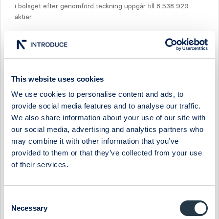
i bolaget efter genomförd teckning uppgår till 8 538 929
aktier.
För ytterligare information: Torbjörn Johansson, VD, CTT
Systems AB. Tel. 0155-205901 alt. mobil. 070-665 24 46
eller E-Post:
This website uses cookies
Besök även: www.ctt.se
We use cookies to personalise content and ads, to
CTT Systems AB (publ) är ett teknikbolag som verkar inom
provide social media features and to analyse our traffic.
flygbranschen. Företagets affärsidé är att åtgärda de två
We also share information about your use of our site with
fuktproblem som idag existerar i kommersiella flygplan, dels
our social media, advertising and analytics partners who
eliminera uppkomsten av kondensation mellan kabin och
may combine it with other information that you’ve
flygplanets ytterskal och dels erbjuda en förhöjd komfort i
provided to them or that they’ve collected from your use
kabinen genom att höja fuktnivån. CTT: s produkter, Zonal
of their services.
Drying™ system och Cair™ system skapar förutsättningar för
en förbättrad lönsamhet och flygsäkerhet samt erbjuder en
avsevärt förbättrad komfort för passagerare och
kabinpersonal. CTT säljer dessa system till
Consent
flygplanstillverkarna för installation under produktion av
Necessary
Selection
flygplanen och till flygbolagen för befintlig flygplansflotta.