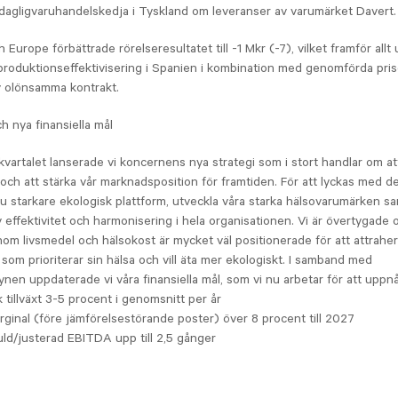
dagligvaruhandelskedja i Tyskland om leveranser av varumärket Davert.
 Europe förbättrade rörelseresultatet till -1 Mkr (-7), vilket framför all
roduktionseffektivisering i Spanien i kombination med genomförda pri
v olönsamma kontrakt.
h nya finansiella mål
kvartalet lanserade vi koncernens nya strategi som i stort handlar om at
ch att stärka vår marknadsposition för framtiden. För att lyckas med de
 starkare ekologisk plattform, utveckla våra starka hälsovarumärken s
 effektivitet och harmonisering i hela organisationen. Vi är övertygade 
om livsmedel och hälsokost är mycket väl positionerade för att attrahe
om prioriterar sin hälsa och vill äta mer ekologiskt. I samband med
ynen uppdaterade vi våra finansiella mål, som vi nu arbetar för att uppnå
 tillväxt 3-5 procent i genomsnitt per år
ginal (före jämförelsestörande poster) över 8 procent till 2027
ld/justerad EBITDA upp till 2,5 gånger