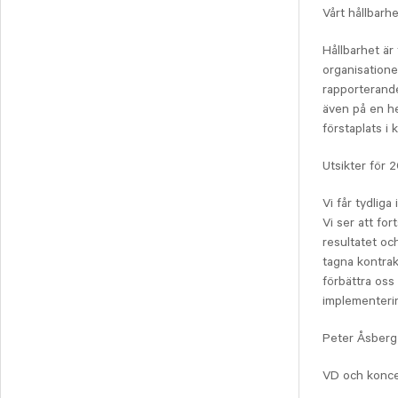
Vårt hållbar
Hållbarhet är 
organisation
rapporterande
även på en he
förstaplats i 
Utsikter för 
Vi får tydliga
Vi ser att for
resultatet och
tagna kontrak
förbättra oss
implementerin
Peter Åsberg
VD och konc