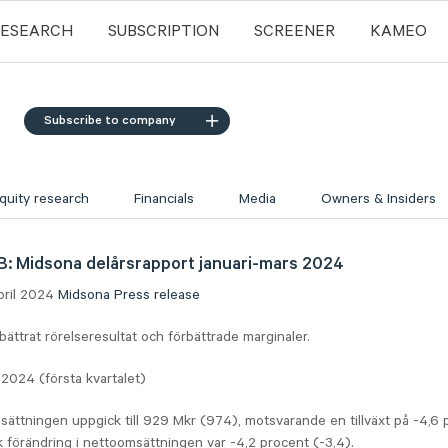
RESEARCH
SUBSCRIPTION
SCREENER
KAMEO
Subscribe to company
quity research
Financials
Media
Owners & Insiders
: Midsona delårsrapport januari-mars 2024
pril 2024
Midsona
Press release
rbättrat rörelseresultat och förbättrade marginaler.
2024 (första kvartalet)
ättningen uppgick till 929 Mkr (974), motsvarande en tillväxt på -4,6 
 förändring i nettoomsättningen var -4,2 procent (-3,4).