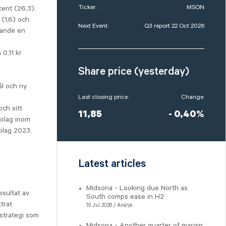
Ticker:
MSON
cent (26,3).
 (1,6) och
Next Event:
Q3 report 22 Oct 2026
rande en
 0,11 kr
Share price (yesterday)
ål och ny
Last closing price:
Change:
och sitt
11,85
- 0,40%
bolag inom
Bolag 2023.
Latest articles
Midsona - Looking due North as
esultat av
South comps ease in H2
trat
19 Jul 2026 / Analys
 strategi som
Midsona - Another quarter of margin