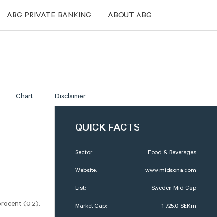
ABG PRIVATE BANKING
ABOUT ABG
Chart
Disclaimer
QUICK FACTS
Sector:
Food & Beverages
Website:
www.midsona.com
List:
Sweden Mid Cap
procent (0,2).
Market Cap:
1 725,0 SEKm