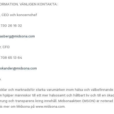
FORMATION, VÄNLIGEN KONTAKTA:
, CEO och koncernchef
 730 26 16 32
r.asberg@midsona.com
r, CFO
 708 65 13 64
bokander@midsona.com
A
cklar och marknadsför starka varumärken inom hälsa och välbefinnand
hjälper människor till ett mer hälsosamt och hållbart liv och till en öka
prung och transparens kring innehåll. Midsonaaktien (MSON) är noterad
äs mer om Midsona på www.midsona.com.