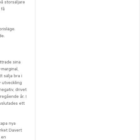
å storsäljare
 få
prisläge.
de.
ttrade sina
-marginal,
 sälja bra i
v utveckling
egativ, drivet
öregående år. I
vslutades ett
skapa nya
ärket Davert
d en