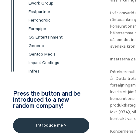
visar riktning
Ework Group
Fastpartner
I vår omvärld
räntesänkning
Ferronordic
konsumtionsmö
Formpipe
hälsosamma oc
G5 Entertainment
såsom det ins
Generic
svenska kron
Gentoo Media
Insatserna ga
Impact Coatings
Infrea
Rörelseresult
år. Detta tro
Inission
försäljningsm
Isofol Medical
kvartalet jäm
Press the button and be
I-tech
introduced to a new
konsumtionsmö
random company!
Lumi Gruppen
produktkategor
Mkr (974), vi
Medicover
kontrakt var 
Midsona
Introduce me >
Nexam Chemical
Koncernens re