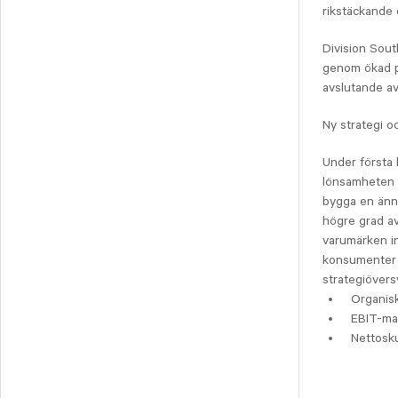
Svedbergs Group
rikstäckande 
Tempest Security
Division South
Viscaria
genom ökad p
Xplora Technologies
avslutande a
Ny strategi oc
Under första 
lönsamheten o
bygga en ännu
högre grad av
varumärken in
konsumenter s
strategiövers
Organisk
EBIT-mar
Nettosku