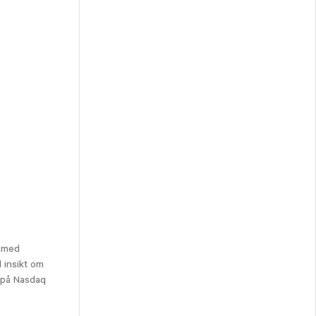
e med
d insikt om
 på Nasdaq