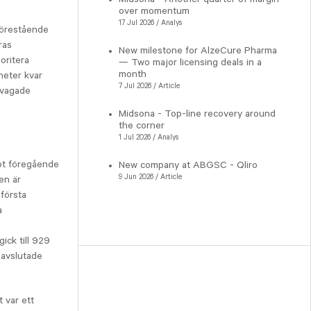
over momentum
17 Jul 2026 / Analys
förestående
ras
New milestone for AlzeCure Pharma
oritera
— Two major licensing deals in a
month
heter kvar
7 Jul 2026 / Article
rsvagade
Midsona - Top-line recovery around
the corner
1 Jul 2026 / Analys
mot föregående
New company at ABGSC - Qliro
9 Jun 2026 / Article
en är
 första
a
ick till 929
 avslutade
 var ett