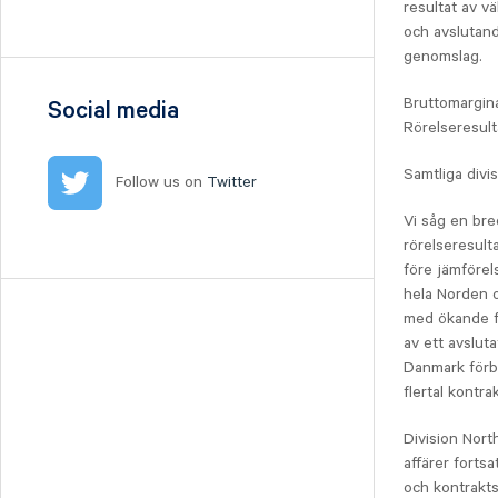
resultat av v
Nilörn
och avslutand
Nolato
genomslag.
NYAB
Bruttomarginal
Ogunsen
Social media
Rörelseresult
OssDsign
Ovzon
Samtliga divi
Follow us on
Twitter
Petrolia Noco
Vi såg en bre
Prevas
rörelseresult
Proact
före jämförels
Qben Infra
hela Norden o
med ökande fö
Qliro
av ett avsluta
SinterCast
Danmark förbä
Skolon
flertal kontr
Stenhus Fastigheter
Division Nort
StrongPoint
affärer forts
Studsvik
och kontrakts