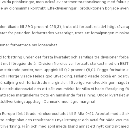
äl valda prisökningar, men också av sortimentsrationalisering med fokus p
e av olönsamma kontrakt. Effektiviseringar i produktionen började även
en ökade till 29,0 procent (26,3), trots ett fortsatt relativt högt råvaru
atet för perioden förbättrades väsentligt, trots att försäljningen minska
sioner förbättrade sin lönsamhet
d förbättring under det första kvartalet och samtliga tre divisioner förbä
at mot föregående år. Division Nordics var fortsatt starkast med en EBIT
e störande poster, som uppgick till 9,2 procent (8,0). Friggs fortsatte att
ch i Norge visade Helios god utveckling. Finland visade också en positi
rsäljning och förbättrade marginaler. I Sverige var utvecklingen något n
t distributionsavtal och ett sålt varumärke för vilka vi hade försäljning f
ttrades marginalerna trots en minskande försäljning. Under kvartalet a
aktstillverkningsuppdrag i Danmark med lägre marginal.
h Europe förbättrade rörelseresultatet till 5 Mkr (-4). Arbetet med att 
atte enligt plan och resulterade i nya listningar och avtal för både varum
tillverkning. Från och med april inleds bland annat ett nytt kontrakt me