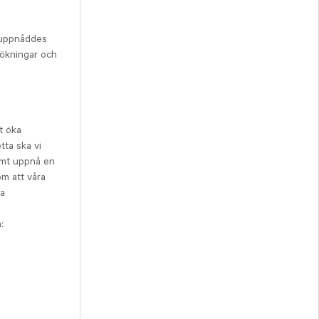
t uppnåddes
sökningar och
t öka
tta ska vi
amt uppnå en
om att våra
ra
: