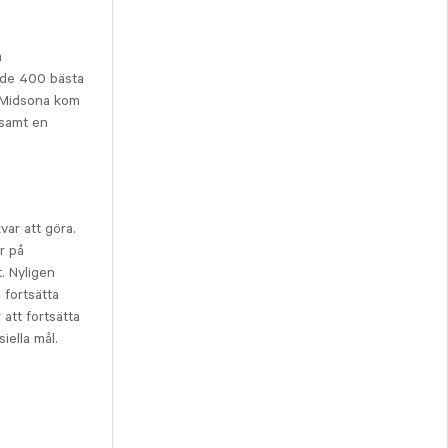
a
 de 400 bästa
. Midsona kom
 samt en
var att göra.
r på
t. Nyligen
 fortsätta
att fortsätta
iella mål.