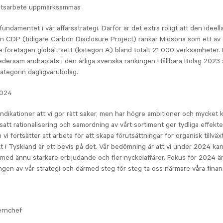
hetsarbete uppmärksammas
fundamentet i vår affärsstrategi. Därför är det extra roligt att den ideell
en CDP (tidigare Carbon Disclosure Project) rankar Midsona som ett av
 företagen globalt sett (kategori A) bland totalt 21 000 verksamheter
dersam andraplats i den årliga svenska rankingen Hållbara Bolag 2023
kategorin dagligvarubolag.
2024
 indikationer att vi gör rätt saker, men har högre ambitioner och mycket k
tsatt rationalisering och samordning av vårt sortiment ger tydliga effekte
 vi fortsätter att arbeta för att skapa förutsättningar för organisk tillväx
t i Tyskland är ett bevis på det. Vår bedömning är att vi under 2024 kan
 med ännu starkare erbjudande och fler nyckelaffärer. Fokus för 2024 är 
gen av vår strategi och därmed steg för steg ta oss närmare våra finans
ernchef