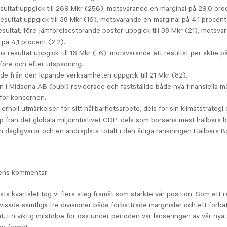
sultat uppgick till 269 Mkr (256), motsvarande en marginal på 29,0 pro
esultat uppgick till 38 Mkr (16), motsvarande en marginal på 4,1 procent
esultat, före jämförelsestörande poster uppgick till 38 Mkr (21), motsva
 på 4,1 procent (2,2).
s resultat uppgick till 16 Mkr (-6), motsvarande ett resultat per aktie på
före och efter utspädning.
de från den löpande verksamheten uppgick till 21 Mkr (82).
n i Midsona AB (publ) reviderade och fastställde både nya finansiella m
 för koncernen.
erhöll utmärkelser för sitt hållbarhetsarbete, dels för sin klimatstrategi 
p från det globala miljöinitiativet CDP, dels som börsens mest hållbara 
n dagligvaror och en andraplats totalt i den årliga rankningen Hållbara 
ens kommentar
sta kvartalet tog vi flera steg framåt som stärkte vår position. Som ett r
 visade samtliga tre divisioner både förbättrade marginaler och ett förbät
at. En viktig milstolpe för oss under perioden var lanseringen av vår nya