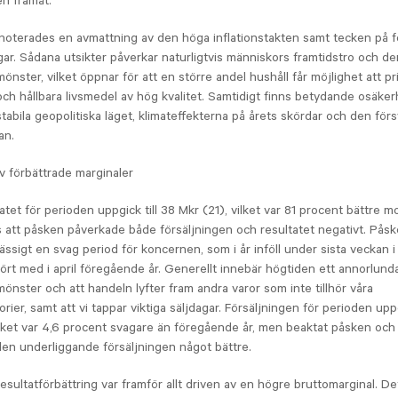
en framåt.
 noterades en avmattning av den höga inflationstakten samt tecken på 
ar. Sådana utsikter påverkar naturligtvis människors framtidstro och de
nster, vilket öppnar för att en större andel hushåll får möjlighet att pri
h hållbara livsmedel av hög kvalitet. Samtidigt finns betydande osäker
tabila geopolitiska läget, klimateffekterna på årets skördar och den fö
an.
v förbättrade marginaler
atet för perioden uppgick till 38 Mkr (21), vilket var 81 procent bättre 
ts att påsken påverkade både försäljningen och resultatet negativt. Påsk
ässigt en svag period för koncernen, som i år inföll under sista veckan i
fört med i april föregående år. Generellt innebär högtiden ett annorlund
nster och att handeln lyfter fram andra varor som inte tillhör våra
ier, samt att vi tappar viktiga säljdagar. Försäljningen för perioden uppg
lket var 4,6 procent svagare än föregående år, men beaktat påsken och
den underliggande försäljningen något bättre.
sultatförbättring var framför allt driven av en högre bruttomarginal. Det