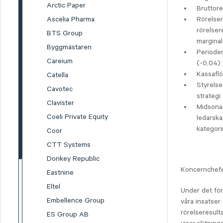
Arctic Paper
Bruttore
Ascelia Pharma
Rörelser
rörelser
BTS Group
marginal
Byggmästaren
Perioden
Careium
(-0,04) 
Kassaflö
Catella
Styrelse
Cavotec
strategi
Clavister
Midsona 
Coeli Private Equity
ledarska
kategori
Coor
CTT Systems
Donkey Republic
Koncernchef
Eastnine
Eltel
Under det för
Embellence Group
våra insatser
rörelseresult
ES Group AB