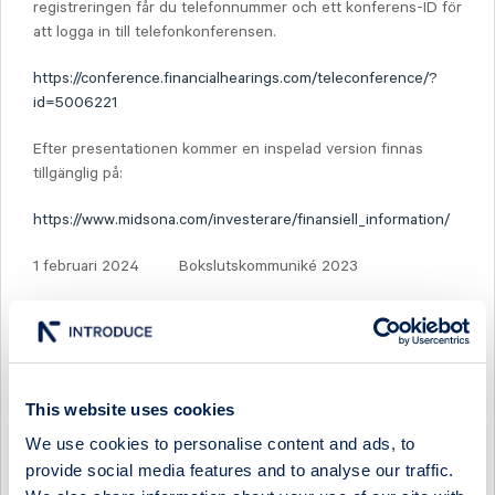
registreringen får du telefonnummer och ett konferens-ID för
att logga in till telefonkonferensen.
https://conference.financialhearings.com/teleconference/?
id=5006221
Efter presentationen kommer en inspelad version finnas
tillgänglig på:
https://www.midsona.com/investerare/finansiell_information/
1 februari 2024 Bokslutskommuniké 2023
25 april 2024 Delårsrapport januari-mars 2024
7 maj 2024 Årsstämma
18 juli 2024 Halvårsrapport 2024
This website uses cookies
We use cookies to personalise content and ads, to
Kalendariet finns även publicerat på:
provide social media features and to analyse our traffic.
https://www.midsona.com/investerare/kalendar/