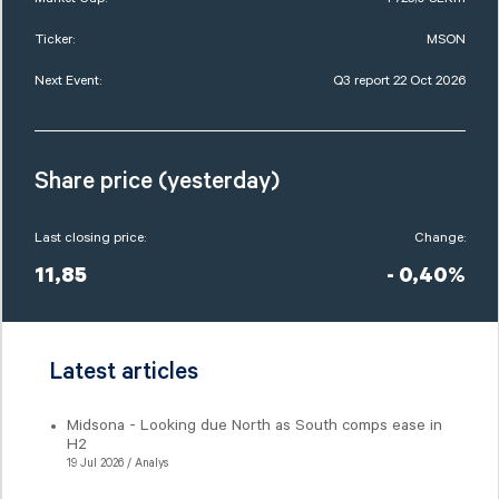
Ticker:
MSON
Next Event:
Q3 report 22 Oct 2026
Share price (yesterday)
Last closing price:
Change:
11,85
- 0,40%
Latest articles
Midsona - Looking due North as South comps ease in
H2
19 Jul 2026 / Analys