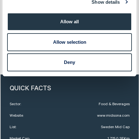
innehåll. Midsonaaktien (MSON) är noterad på Nasdaq
Show details
Stockholm. Läs mer om Midsona på www.midsona.com.
Show as PDF
Allow all
Show original from Cision
Allow selection
This information was distributed by Cision
Deny
http://www.cisionwire.se/
QUICK FACTS
Sector:
Food & Beverages
Website:
www.midsona.com
List:
Sweden Mid Cap
Market Cap:
1 725,0 SEKm