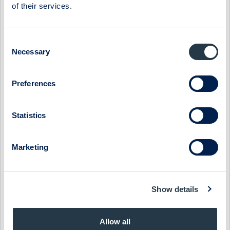
27 april 2023 Delårsrapport januari-mars 2023
of their services.
20 juli 2023 Halvårsrapport 2023
Consent
Kalendariet finns även publicerat på
Necessary
Selection
https://www.midsona.com/investerare/kalendar/
Detta pressmeddelande har publicerats genom Peter
Preferences
Åsbergs och Max Bokanders försorg den 10 oktober 2022 kl.
14:30 PM CEST.
Statistics
För mer information vänligen kontakta CEO Peter Åsberg,
+46 (0)730 26 16 32, eller CFO Max Bokander,
Marketing
+46 (0)708 65 13 64.
Show as PDF
Show details
Show original from Cision
Allow all