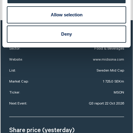
This information was distributed by Cision
http://www.cisionwire.se/
Allow selection
QUICK FACTS
Deny
Sector:
Food & Beverages
Website:
www.midsona.com
List:
Sweden Mid Cap
Market Cap:
1 725,0 SEKm
Ticker:
MSON
Next Event:
Q3 report 22 Oct 2026
Share price (yesterday)