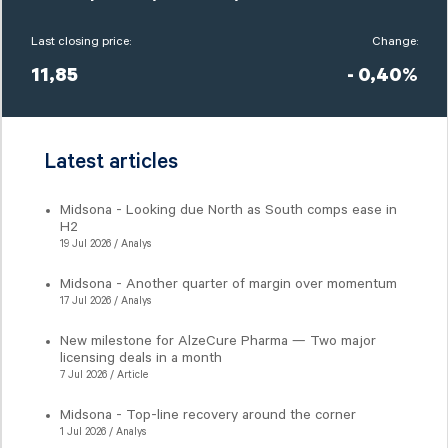
Last closing price:
Change:
11,85
- 0,40%
Latest articles
Midsona - Looking due North as South comps ease in
H2
19 Jul 2026 / Analys
Midsona - Another quarter of margin over momentum
17 Jul 2026 / Analys
New milestone for AlzeCure Pharma — Two major
licensing deals in a month
7 Jul 2026 / Article
Midsona - Top-line recovery around the corner
1 Jul 2026 / Analys