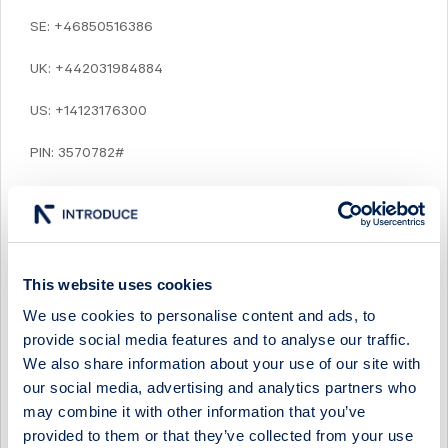
SE: +46850516386
UK: +442031984884
US: +14123176300
PIN: 3570782#
Efter presentationen kommer en inspelad version finnas
tillgänglig på:
https://www.midsona.com/investerare/webbsandningar/
This website uses cookies
Finansiell kalender
We use cookies to personalise content and ads, to
provide social media features and to analyse our traffic.
25 oktober 2022 Delårsrapport januari-september
We also share information about your use of our site with
2022
our social media, advertising and analytics partners who
2 februari 2023 Bokslutskommuniké 2022
may combine it with other information that you’ve
provided to them or that they’ve collected from your use