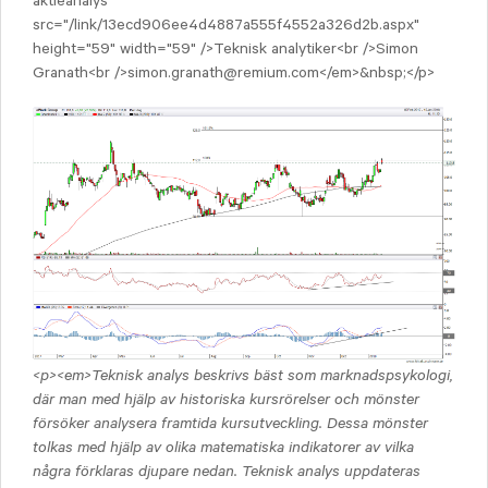
aktieanalys"
src="/link/13ecd906ee4d4887a555f4552a326d2b.aspx"
height="59" width="59" />Teknisk analytiker<br />Simon
Granath<br />simon.granath@remium.com</em>&nbsp;</p>
<p><em>Teknisk analys beskrivs bäst som marknadspsykologi,
där man med hjälp av historiska kursrörelser och mönster
försöker analysera framtida kursutveckling. Dessa mönster
tolkas med hjälp av olika matematiska indikatorer av vilka
några förklaras djupare nedan. Teknisk analys uppdateras