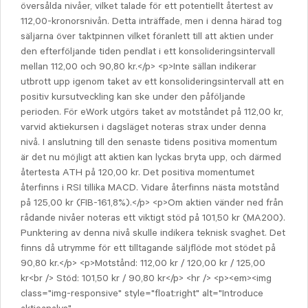
översålda nivåer, vilket talade för ett potentiellt återtest av
112,00-kronorsnivån. Detta inträffade, men i denna härad tog
säljarna över taktpinnen vilket föranlett till att aktien under
den efterföljande tiden pendlat i ett konsolideringsintervall
mellan 112,00 och 90,80 kr.</p> <p>Inte sällan indikerar
utbrott upp igenom taket av ett konsolideringsintervall att en
positiv kursutveckling kan ske under den påföljande
perioden. För eWork utgörs taket av motståndet på 112,00 kr,
varvid aktiekursen i dagsläget noteras strax under denna
nivå. I anslutning till den senaste tidens positiva momentum
är det nu möjligt att aktien kan lyckas bryta upp, och därmed
återtesta ATH på 120,00 kr. Det positiva momentumet
återfinns i RSI tillika MACD. Vidare återfinns nästa motstånd
på 125,00 kr (FIB-161,8%).</p> <p>Om aktien vänder ned från
rådande nivåer noteras ett viktigt stöd på 101,50 kr (MA200).
Punktering av denna nivå skulle indikera teknisk svaghet. Det
finns då utrymme för ett tilltagande säljflöde mot stödet på
90,80 kr.</p> <p>Motstånd: 112,00 kr / 120,00 kr / 125,00
kr<br /> Stöd: 101,50 kr / 90,80 kr</p> <hr /> <p><em><img
class="img-responsive" style="float:right" alt="Introduce