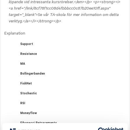
löpande vid intressanta kursrörelser.</em></p> <p><strong><i>
<a href="/link/8cf78f1cc08d4fbbbcc0c87b20ee10ff.aspx"
target="_blank">Se vår TA-skola för mer information om detta
verktyg.</a></i></strong></p>
Explanation
Support
Resistance
MA
Bollingerbanden
FishNet
Stochastic
RSI
Moneyflow
Fibonacci Retracements