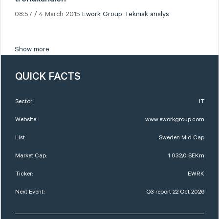
08:57 / 4 March 2015
Ework Group
Teknisk analys
Show more
QUICK FACTS
Sector:
IT
Website:
www.eworkgroup.com
List:
Sweden Mid Cap
Market Cap:
1 032,0 SEKm
Ticker:
EWRK
Next Event:
Q3 report 22 Oct 2026