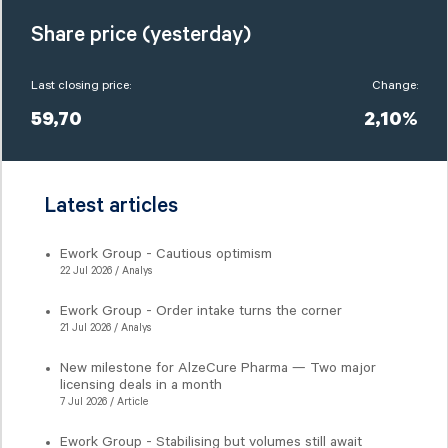
Share price (yesterday)
Last closing price:
Change:
59,70
2,10%
Latest articles
Ework Group - Cautious optimism
22 Jul 2026 / Analys
Ework Group - Order intake turns the corner
21 Jul 2026 / Analys
New milestone for AlzeCure Pharma — Two major
licensing deals in a month
7 Jul 2026 / Article
Ework Group - Stabilising but volumes still await