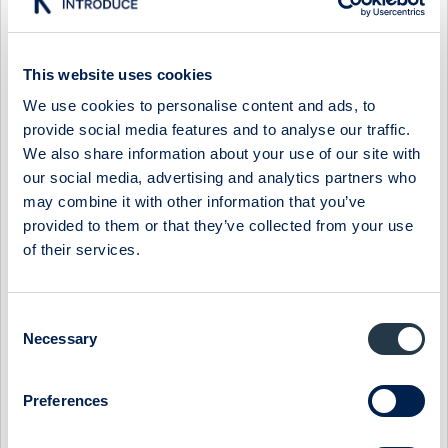
OBV
Font Size
A
A
Print
A
This website uses cookies
We use cookies to personalise content and ads, to
Tell a friend
provide social media features and to analyse our traffic.
Here you can tip someone by sending a link to this page:
We also share information about your use of our site with
our social media, advertising and analytics partners who
may combine it with other information that you’ve
Send link
provided to them or that they’ve collected from your use
Share
of their services.
Share this link to your network through social media.
Consent
Necessary
Selection
eWork (TA) – Finner stöd vid MA200 efter HS-
formation
07:00 / 26 July 2017
Ework Group
Teknisk analys
Preferences