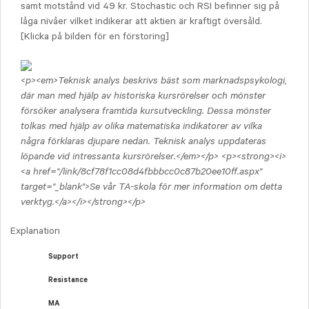
samt motstånd vid 49 kr. Stochastic och RSI befinner sig på
låga nivåer vilket indikerar att aktien är kraftigt översåld.
[Klicka på bilden för en förstoring]
<p><em>Teknisk analys beskrivs bäst som marknadspsykologi,
där man med hjälp av historiska kursrörelser och mönster
försöker analysera framtida kursutveckling. Dessa mönster
tolkas med hjälp av olika matematiska indikatorer av vilka
några förklaras djupare nedan. Teknisk analys uppdateras
löpande vid intressanta kursrörelser.</em></p> <p><strong><i>
<a href="/link/8cf78f1cc08d4fbbbcc0c87b20ee10ff.aspx"
target="_blank">Se vår TA-skola för mer information om detta
verktyg.</a></i></strong></p>
Explanation
Support
Resistance
MA