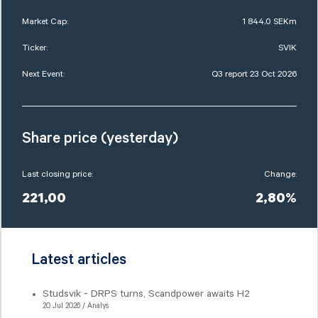
Market Cap:
1 844,0 SEKm
Ticker:
SVIK
Next Event:
Q3 report 23 Oct 2026
Share price (yesterday)
Last closing price:
Change:
221,00
2,80%
Latest articles
Studsvik - DRPS turns, Scandpower awaits H2
20 Jul 2026 / Analys