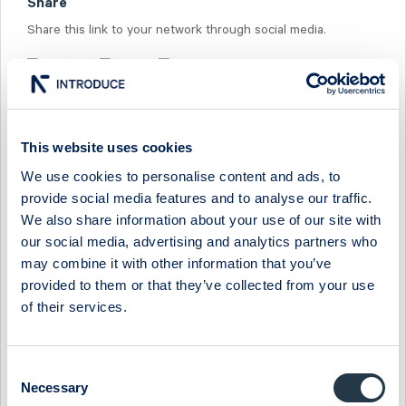
Share
Share this link to your network through social media.
Studsvik: Utbrott i RSI (TA)
15:01 / 25 April 2018
Studsvik
Teknisk analys
This website uses cookies
We use cookies to personalise content and ads, to
Studsvik (TA) – Positiv divergens i OBV & RSI
provide social media features and to analyse our traffic.
We also share information about your use of our site with
08:01 / 20 December 2017
Studsvik
Teknisk analys
our social media, advertising and analytics partners who
may combine it with other information that you’ve
provided to them or that they’ve collected from your use
Studsvik – (TA) Fortsatt konsolidering kring
of their services.
MA200
11:56 / 10 July 2017
Studsvik
Teknisk analys
Consent
Necessary
Selection
Studsvik - (TA) Finner stöd vid MA200