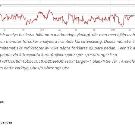
k analys beskrivs bäst som marknadspsykologi, där man med hjälp av hi
och mönster försöker analysera framtida kursutveckling. Dessa mönster 
a matematiska indikatorer av vilka några förklaras djupare nedan. Teknisk 
pande vid intressanta kursrörelser.</em></p> <p><strong><i><a
cf78f1cc08d4fbbbcc0c87b20ee10ff.aspx" target="_blank">Se vår TA-skola
m detta verktyg.</a></i></strong></p>
nce
erbanden