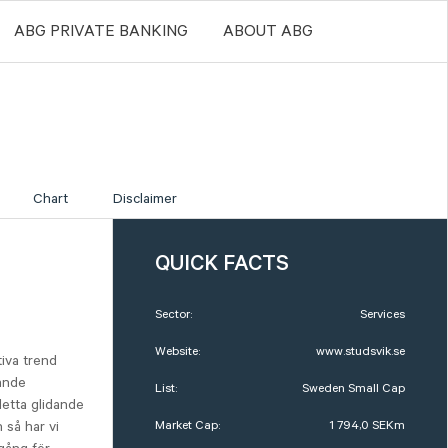
ABG PRIVATE BANKING
ABOUT ABG
Chart
Disclaimer
QUICK FACTS
Sector:
Services
Website:
www.studsvik.se
tiva trend
dande
List:
Sweden Small Cap
detta glidande
Market Cap:
1 794,0 SEKm
 så har vi