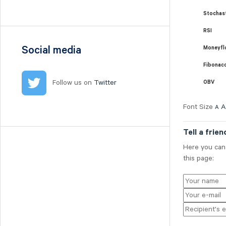
Nilörn
Stochas
Nolato
RSI
NYAB
Ogunsen
Social media
Moneyfl
OssDsign
Fibonac
Ovzon
Follow us on
Twitter
OBV
Petrolia Noco
Prevas
Font Size
A
A
Proact
Tell a frien
Qben Infra
Qliro
Here you can 
this page:
SinterCast
Skolon
Stenhus Fastigheter
StrongPoint
Studsvik