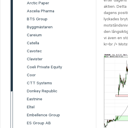
efter dagens 
Arctic Paper
aktien. Detta
Ascelia Pharma
dagens positi
BTS Group
lyckades bryta
motståndsnivå
Byggmästaren
den långsikti
Careium
vi även en st
Catella
kr<br /> Mots
Cavotec
Clavister
Coeli Private Equity
Coor
CTT Systems
Donkey Republic
Eastnine
Eltel
Embellence Group
ES Group AB