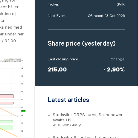
pgång för
Ticker:
SVIK
nt håller i
aktien ej
Next Event:
Q3 report 23 Oct 2026
sta
vika ned med
där under har
r / 32,00
Share price (yesterday)
Last closing price:
Change:
215,00
- 2,90%
Latest articles
Studsvik - DRPS turns, Scandpower
awaits H2
20 Jul 2026 / Analys
Studsvik - Sales beat but margin