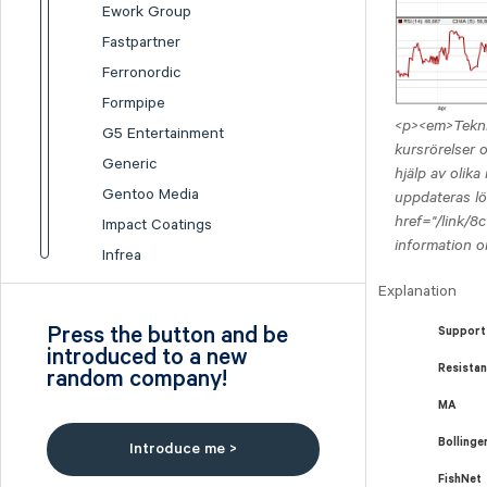
Ework Group
Fastpartner
Ferronordic
Formpipe
<p><em>Teknis
G5 Entertainment
kursrörelser 
Generic
hjälp av olik
Gentoo Media
uppdateras lö
href="/link/8
Impact Coatings
information o
Infrea
Inission
Explanation
Isofol Medical
Press the button and be
Support
I-tech
introduced to a new
Resista
random company!
Lumi Gruppen
Medicover
MA
Midsona
Bolling
Introduce me >
Nexam Chemical
FishNet