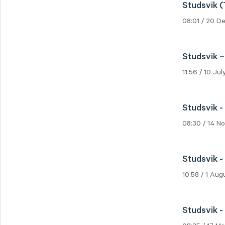
Studsvik (
Svedbergs Group
Tempest Security
08:01 / 20 
Viscaria
Xplora Technologies
Studsvik –
11:56 / 10 Ju
Studsvik -
08:30 / 14 
Studsvik -
10:58 / 1 Au
Studsvik -