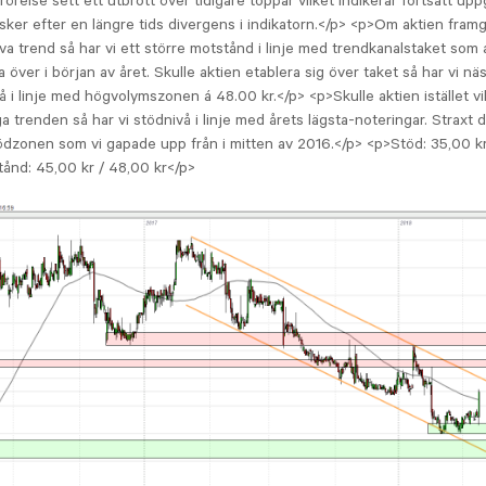
rörelse sett ett utbrott över tidigare toppar vilket indikerar fortsatt up
 sker efter en längre tids divergens i indikatorn.</p> <p>Om aktien framge
va trend så har vi ett större motstånd i linje med trendkanalstaket som 
 över i början av året. Skulle aktien etablera sig över taket så har vi nä
 i linje med högvolymszonen á 48.00 kr.</p> <p>Skulle aktien istället 
ga trenden så har vi stödnivå i linje med årets lägsta-noteringar. Straxt 
ödzonen som vi gapade upp från i mitten av 2016.</p> <p>Stöd: 35,00 k
tånd: 45,00 kr / 48,00 kr</p>