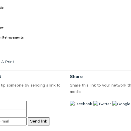
tic
ow
ci Retracements
A
Print
d
Share
tip someone by sending a link to
Share this link to your network t
media.
Send link