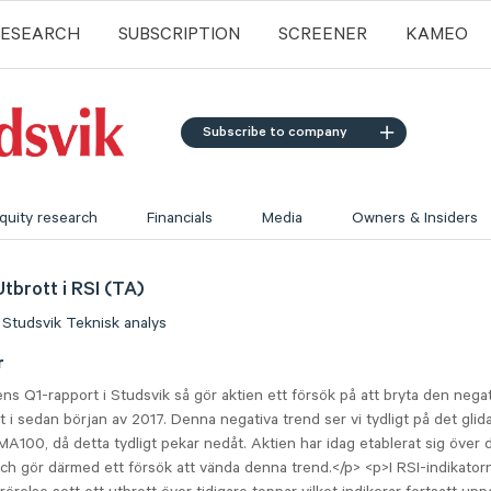
RESEARCH
SUBSCRIPTION
SCREENER
KAMEO
Subscribe to company
quity research
Financials
Media
Owners & Insiders
Utbrott i RSI (TA)
Studsvik
Teknisk analys
r
ns Q1-rapport i Studsvik så gör aktien ett försök på att bryta den nega
t i sedan början av 2017. Denna negativa trend ser vi tydligt på det gli
A100, då detta tydligt pekar nedåt. Aktien har idag etablerat sig över 
h gör därmed ett försök att vända denna trend.</p> <p>I RSI-indikatorn