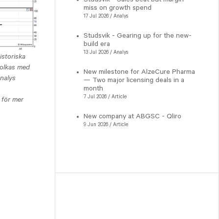
miss on growth spend
17 Jul 2026 / Analys
Studsvik - Gearing up for the new-
build era
13 Jul 2026 / Analys
storiska
tolkas med
New milestone for AlzeCure Pharma
analys
— Two major licensing deals in a
month
7 Jul 2026 / Article
 för mer
New company at ABGSC - Qliro
9 Jun 2026 / Article