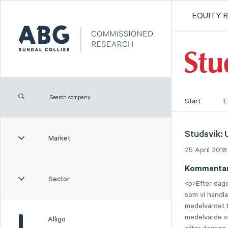
EQUITY 
Start
E
Studsvik: 
Market
25 April 2018
Kommenta
Sector
<p>Efter dage
som vi handla
medelvärdet M
medelvärde oc
Alligo