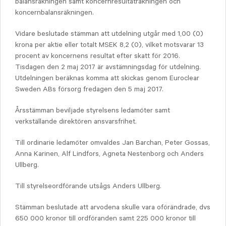
balansräkningen samt koncern­resultaträkningen och
koncernbalansräkningen.
Vidare beslutade stämman att utdelning utgår med 1,00 (0)
krona per aktie eller totalt MSEK 8,2 (0), vilket motsvarar 13
procent av koncernens resultat efter skatt för 2016.
Tisdagen den 2 maj 2017 är avstämningsdag för utdelning.
Utdelningen beräknas komma att skickas genom Euroclear
Sweden ABs försorg fredagen den 5 maj 2017.
Årsstämman beviljade styrelsens ledamöter samt
verkställande direktören ansvarsfrihet.
Till ordinarie ledamöter omvaldes Jan Barchan, Peter Gossas,
Anna Karinen, Alf Lindfors, Agneta Nestenborg och Anders
Ullberg.
Till styrelseordförande utsågs Anders Ullberg.
Stämman beslutade att arvodena skulle vara oförändrade, dvs
650 000 kronor till ordföranden samt 225 000 kronor till