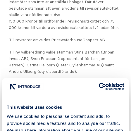
ledamöter som inte är anställda i bolaget. Därutöver
beslutade stämman att även arvodena till revisionsutskottet
skulle vara oförändrade, dvs
150 000 kronor till ordförande i revisionsutskottet och 75
000 kronor till vardera av revisionsutskottets två ledamöter.
Till revisorer omvaldes PricewaterhouseCoopers AB.
Till ny valberedning valde stämman Stina Barchan (Briban
Invest AB), Sven Ericsson (representant för familjen
Karinen), Carina Heilborn (Peter Gyllenhammar AB) samt
Anders Ullberg (styrelse­ord­förande).
Årsstämman antog styrelsens förslag till principer för
ersättning och andra anställnings­villkor för ledande
befattningshavare.
This website uses cookies
För ytterligare information vänligen kontakta:
Pål Jarness, Ekonomidirektör Studsvik AB, tel 0155-22 10 09
We use cookies to personalise content and ads, to
provide social media features and to analyse our traffic.
STUDSVIK AB (publ)
We also share information about your use of our site with