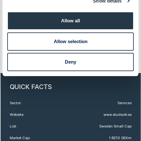
Show details
www.studsvik.se
Show as PDF
Allow all
Show original from Cision
Allow selection
This information was distributed by Cision
Deny
http://www.cisionwire.se/
QUICK FACTS
Sector:
Services
Website:
www.studsvik.se
List:
Sweden Small Cap
Market Cap:
1 827,0 SEKm