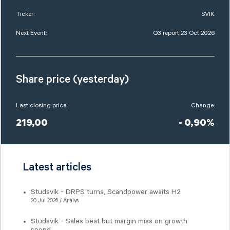
Ticker:
SVIK
Next Event:
Q3 report 23 Oct 2026
Share price (yesterday)
Last closing price:
Change:
219,00
- 0,90%
Latest articles
Studsvik - DRPS turns, Scandpower awaits H2
20 Jul 2026 / Analys
Studsvik - Sales beat but margin miss on growth
spend