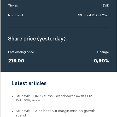
Ticker:
SVIK
Next Event:
Q3 report 23 Oct 2026
Share price (yesterday)
Last closing price:
Change:
219,00
- 0,90%
Latest articles
Studsvik - DRPS turns, Scandpower awaits H2
20 Jul 2026 / Analys
Studsvik - Sales beat but margin miss on growth
spend