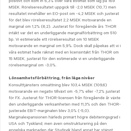
positivt och kom in 6,3% över våra estimat som låg på 169
MSEK. Rörelseresultatet uppgick till -2,0 MSEK (10,7) men
resultatet innehåller en EO-post om -4,2 MSEK och justerat
för det blev rörelseresultatet 2,2 MSEK motsvarande en
marginal om 1,2% (6,2). Justerat för föregående års THOR
intäkt var det en underliggande marginalförbättring om 510
bp. Vi estimerade ett rörelseresultat om 10 MSEK
motsvarande en marginal om 5,9%. Dock skall påpekas att vi i
våra estimat hade räknat med en licensintäkt från THOR om
15 MSEK, justerat för den estimerade vi en underliggande
rörelsemarginal om -3,0%.
Lönsamhetsförbättring, från låga nivåer
Konsulttjänsters omsättning blev 103,4 MSEK (109,6)
motsvarande en negativ tillväxt om -5,7% eller -7,2% justerat
för FX. Justerat för THOR-licensen från föregående år växte
den underliggande verksamheten med 11,3% och den THOR-
justerade EBIT-marginalen blev 3,0% (-5,0).
Marginalexpansionen härleds primärt högre debiteringsgrad i
USA och Tyskland, men även omstrukturering på den
engelska marknaden där Studsvik bland annat har stängt