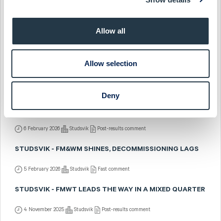
23 April 2026
Studsvik
Post-results comment
STUDSVIK - SEGMENTS IN LINE, CORPORATE COSTS
DRAG EBIT
Allow all
23 April 2026
Studsvik
Fast comment
Allow selection
STUDSVIK - SMR OPTIONALITY BUILDING
17 April 2026
Studsvik
Preview of results
Deny
STUDSVIK - FM&WT MOMENTUM BUILDS
6 February 2026
Studsvik
Post-results comment
STUDSVIK - FM&WM SHINES, DECOMMISSIONING LAGS
5 February 2026
Studsvik
Fast comment
STUDSVIK - FMWT LEADS THE WAY IN A MIXED QUARTER
4 November 2025
Studsvik
Post-results comment