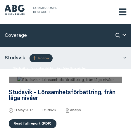
Coverage
Studsvik
Follow
Studsvik - Lönsamhetsförbättring, från låga nivåer
11 May 2017 Studsvik
Studsvik - Lönsamhetsförbättring, från
låga nivåer
11 May 2017
Studsvik
Analys
Read full report (PDF)