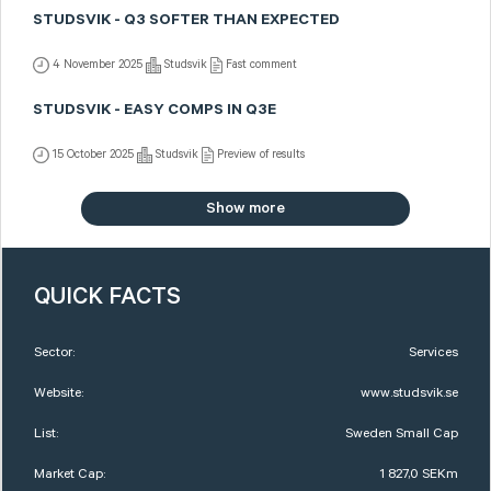
STUDSVIK - Q3 SOFTER THAN EXPECTED
4 November 2025
Studsvik
Fast comment
STUDSVIK - EASY COMPS IN Q3E
15 October 2025
Studsvik
Preview of results
Show more
QUICK FACTS
Sector:
Services
Website:
www.studsvik.se
List:
Sweden Small Cap
Market Cap:
1 827,0 SEKm