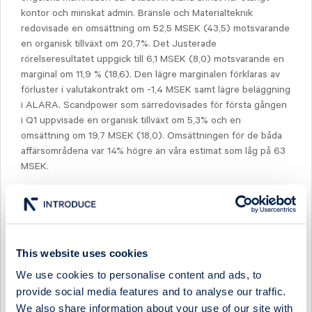
kontor och minskat admin. Bränsle och Materialteknik
redovisade en omsättning om 52,5 MSEK (43,5) motsvarande
en organisk tillväxt om 20,7%. Det Justerade
rörelseresultatet uppgick till 6,1 MSEK (8,0) motsvarande en
marginal om 11,9 % (18,6). Den lägre marginalen förklaras av
förluster i valutakontrakt om -1,4 MSEK samt lägre beläggning
i ALARA. Scandpower som särredovisades för första gången
i Q1 uppvisade en organisk tillväxt om 5,3% och en
omsättning om 19,7 MSEK (18,0). Omsättningen för de båda
affärsområdena var 14% högre än våra estimat som låg på 63
MSEK.
Estimatjusteringar
Överlag anser vi att Studsvik presenterade en stabil rapport
med underliggande god tillväxt och lönsamhet där vi i
kvartalet kunde se resultat av de åtgärder som har gjorts
This website uses cookies
bland annat i England och Tyskland. De estimatjusteringar
We use cookies to personalise content and ads, to
som gjorts härleds primärt analytikerbyte. Dock har
justeringar gjorts mellan kvartalen och härleds förändring i
provide social media features and to analyse our traffic.
förväntade licensintäkter.
We also share information about your use of our site with