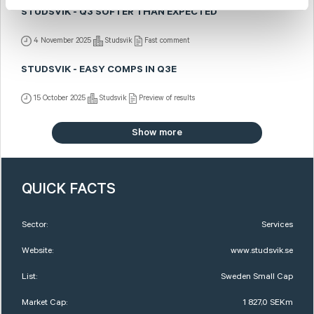
STUDSVIK - Q3 SOFTER THAN EXPECTED
4 November 2025
Studsvik
Fast comment
STUDSVIK - EASY COMPS IN Q3E
15 October 2025
Studsvik
Preview of results
Show more
QUICK FACTS
Sector:
Services
Website:
www.studsvik.se
List:
Sweden Small Cap
Market Cap:
1 827,0 SEKm