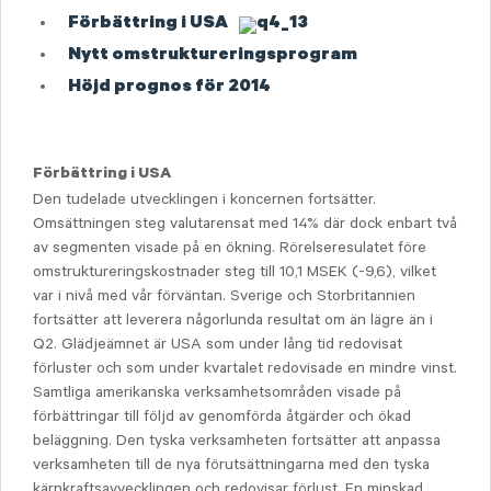
Förbättring i USA
Nytt omstruktureringsprogram
Höjd prognos för 2014
Förbättring i USA
Den tudelade utvecklingen i koncernen fortsätter.
Omsättningen steg valutarensat med 14% där dock enbart två
av segmenten visade på en ökning. Rörelseresulatet före
omstruktureringskostnader steg till 10,1 MSEK (-9,6), vilket
var i nivå med vår förväntan. Sverige och Storbritannien
fortsätter att leverera någorlunda resultat om än lägre än i
Q2. Glädjeämnet är USA som under lång tid redovisat
förluster och som under kvartalet redovisade en mindre vinst.
Samtliga amerikanska verksamhetsområden visade på
förbättringar till följd av genomförda åtgärder och ökad
beläggning. Den tyska verksamheten fortsätter att anpassa
verksamheten till de nya förutsättningarna med den tyska
kärnkraftsavvecklingen och redovisar förlust. En minskad