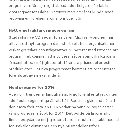
programvaruförsäljning drabbade det tidigare så stabila
vinstsegmentet Global Services men området kunde ändå
redovisa en rörelsemarginal om över 7%.
Nytt omstruktureringsprogram
Studsviks nye VD sedan förra våren Michael Mononen har
utlovat ett nytt program där i stort sett hela organisationen
verkar granskas och ifrågasättas. Vi noterar med intresse att
programmet kommer att involvera frågor som olika kunders
lönsamhet och möjligheter att förändra prismodeller och
produktivitet. Det nya programmet kommer att presenteras
före slutet av innevarande år.
Höjd prognos för 2014
Även om trenden är långtifrån spikrak förefaller utvecklingen
i de flesta segment gå åt rätt håll. Speciellt glädjande är att
den stora förlustkällan USA verkar ha vänt. Vi höjer därför
våra prognoser något för 2014. Det borde på längre sikt
finnas betydande möjligheter att höja vinsterna i takt med att
förlustkällor elimineras och nya prismodeller införs.