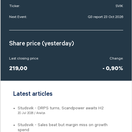
Ticker:
SVIK
Next Event:
Q3 report 23 Oct 2026
Share price (yesterday)
Last closing price:
Change:
219,00
- 0,90%
Latest articles
Studsvik - DRPS turns, Scandpower awaits H2
20 Jul 2026 / Analys
Studsvik - Sales beat but margin miss on growth
spend