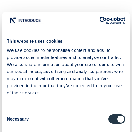
Select Research Type...
This website uses cookies
STUDSVIK - DRPS TURNS, SCANDPOWER AWAITS H2
We use cookies to personalise content and ads, to
20 July 2026
Studsvik
Post-results comment
provide social media features and to analyse our traffic.
We also share information about your use of our site with
STUDSVIK - SALES BEAT BUT MARGIN MISS ON GROWTH
our social media, advertising and analytics partners who
SPEND
may combine it with other information that you’ve
17 July 2026
Studsvik
Fast comment
provided to them or that they’ve collected from your use
of their services.
STUDSVIK - GEARING UP FOR THE NEW-BUILD ERA
13 July 2026
Studsvik
Preview of results
Consent
Necessary
Selection
STUDSVIK - BUILDING ON NUCLEAR TAILWINDS