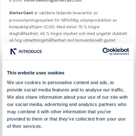
E-post:
steve.dawson@sintercast.com
är världens ledande leverantör av
SinterCast
processtyrningssystem för tillförlitlig volymproduktion av
kompaktgrafitjärn (CGI). Med minst 75 % högre
draghållfasthet, 45 % högre styvhet och med ungefär dubbelt
så hög utmattningshållfasthet mot konventionellt gjutet
gråjärn och aluminium, ger CGI ingenjörerna möjligheten att
förbättra prestanda, bränsleekonomi och hållbarhet samtidigt
som motorns storlek, vikt, buller och avgasutsläpp minskas.
SinterCast-teknologin används för produktion av motorblock
This website uses cookies
för bensin- och dieselmotorer och avgaskomponenter för
personvagnar, motorblock och cylinderhuvuden för
We use cookies to personalise content and ads, to
mellantunga och tunga fordon, samt motorkomponenter inom
provide social media features and to analyse our traffic.
industriell kraft för användning inom lantbruk, marint,
We also share information about your use of our site with
lokomotiv, off-road och stationära motorer. SinterCast stödjer
our social media, advertising and analytics partners who
serieproduktion av komponenter som gjuts i vikter från 2,7 kg
may combine it with other information that you’ve
till 9 ton, alla producerade med samma erkända
provided to them or that they’ve collected from your use
processtyrningsteknologi. Som specialistleverantör av
of their services.
lösningar för precisionsmätning och processtyrning till
metallindustrin, tillhandahåller SinterCast även