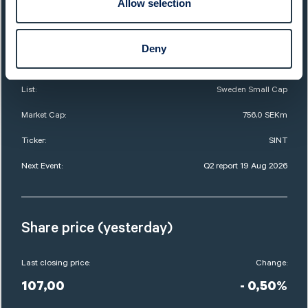
QUICK FACTS
Allow selection
Sector:
Capital Goods
Deny
Website:
www.sintercast.com
List:
Sweden Small Cap
Market Cap:
756,0 SEKm
Ticker:
SINT
Next Event:
Q2 report 19 Aug 2026
Share price (yesterday)
Last closing price:
Change:
107,00
- 0,50%