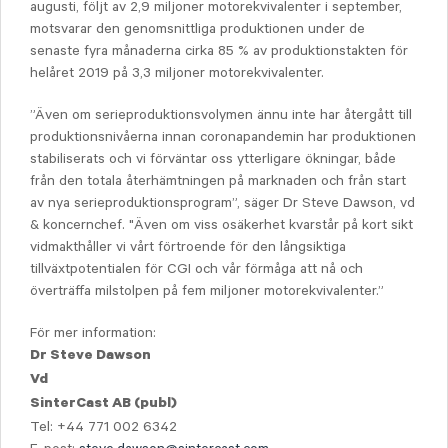
augusti, följt av 2,9 miljoner motorekvivalenter i september,
motsvarar den genomsnittliga produktionen under de
senaste fyra månaderna cirka 85 % av produktionstakten för
helåret 2019 på 3,3 miljoner motorekvivalenter.
”Även om serieproduktionsvolymen ännu inte har återgått till
produktionsnivåerna innan coronapandemin har produktionen
stabiliserats och vi förväntar oss ytterligare ökningar, både
från den totala återhämtningen på marknaden och från start
av nya serieproduktionsprogram”, säger Dr Steve Dawson, vd
& koncernchef. "Även om viss osäkerhet kvarstår på kort sikt
vidmakthåller vi vårt förtroende för den långsiktiga
tillväxtpotentialen för CGI och vår förmåga att nå och
överträffa milstolpen på fem miljoner motorekvivalenter.”
För mer information:
Dr Steve Dawson
Vd
SinterCast AB (publ)
Tel: +44 771 002 6342