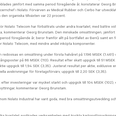
bblades jämfört med samma period föregående år, konstaterar ­Georg B
cernchef i Nolato. Förvärven av Medical Rubber och Cerbo har utvecklat
 den organiska tillväxten var 22 procent.
för Nolato Telecom har förbättrats under andra kvartalet, med bättre vo
ta, kommenterar Georg Brunstam. Den minskade omsättningen, jämfört
eriod föregående år, beror framför allt på bortfallet av BenQ samt en 
ör Nolato Telecom, med mindre andel inköpta komponenter.
 redovisas en omsättning under första halvåret på 1.196 MSEK (1.461)
ångsposter på 86 MSEK (113). Resultat efter skatt uppgick till 51 MSEK
aktie uppgick till 1,94 SEK (3,35). Justerat resultat per aktie, exklusive
ella avskrivningar för företagsförvärv, uppgick till 2,20 SEK (3,35).
 efter investeringar var mycket starkt och uppgick till 104 MSEK (102), 
avyttringar, kommenterar Georg Brunstam.
nom Nolato Industrial har varit goda, med bra omsättningsutveckling och
ra kvartalet avyttrades verksamheten med tryckta kartongförpackninga