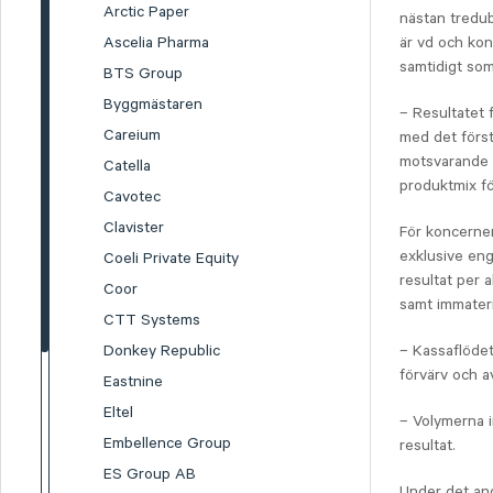
Arctic Paper
nästan tredu
Ascelia Pharma
är vd och kon
samtidigt som
BTS Group
Byggmästaren
– Resultatet 
Careium
med det förs
motsvarande p
Catella
produktmix f
Cavotec
Clavister
För koncernen
exklusive eng
Coeli Private Equity
resultat per 
Coor
samt immateri
CTT Systems
Donkey Republic
– Kassaflödet
förvärv och 
Eastnine
Eltel
– Volymerna i
Embellence Group
resultat.
ES Group AB
Under det and