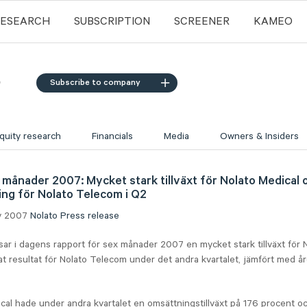
RESEARCH
SUBSCRIPTION
SCREENER
KAMEO
Subscribe to company
quity research
Financials
Media
Owners & Insiders
 månader 2007: Mycket stark tillväxt för Nolato Medical 
ng för Nolato Telecom i Q2
ly 2007
Nolato
Press release
sar i dagens rapport för sex månader 2007 en mycket stark tillväxt för 
at resultat för Nolato Telecom under det andra kvartalet, jämfört med år
cal hade under andra kvartalet en omsättningstillväxt på 176 procent oc