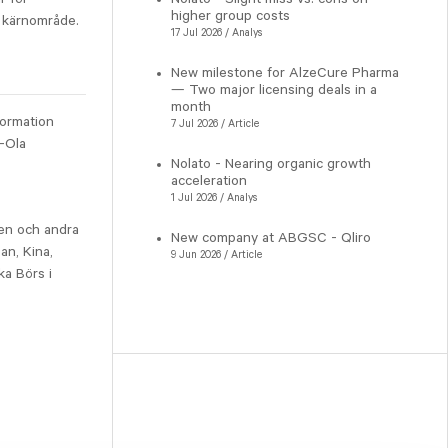
higher group costs
s kärnområde.
17 Jul 2026 / Analys
New milestone for AlzeCure Pharma
— Two major licensing deals in a
month
nformation
7 Jul 2026 / Article
-Ola
Nolato - Nearing organic growth
acceleration
1 Jul 2026 / Analys
ien och andra
New company at ABGSC - Qliro
an, Kina,
9 Jun 2026 / Article
ka Börs i