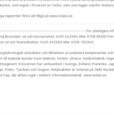
ustrin, som ingick i förvärvet av Cerbo, men som ligger utanför Nolato
iga rapporten finns att tillgå på www.nolato.se
-------------------------------------------------------- För ytterligare i
org Brunstam, vd och koncernchef, 0431 442294 eller 0708 551251 Per
ice vd och finansdirektör, 0431 442293 eller 0705 763340
högteknologisk utvecklare och tillverkare av polymera komponenter och
 till ledande kunder inom telekom, fordon, vitvaror, medicinteknik, hyg
trisegment. Koncernen har verksamhet i Sverige, Estland, Frankrike, Jap
ge, Polen, Tjeckien och Ungern. Nolatoaktien är noterad på OMX Nordis
 Cap, där aktien ingår i sektorn informationsteknik. www.nolato.se