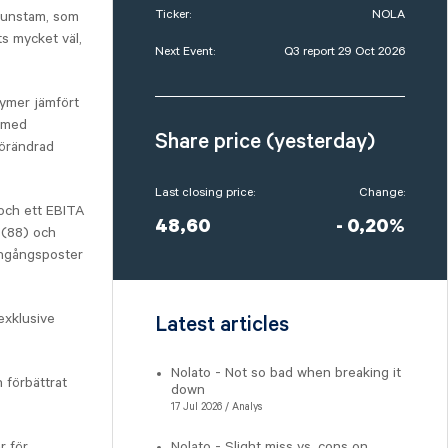
Ticker:
NOLA
runstam, som
s mycket väl,
Next Event:
Q3 report 29 Oct 2026
lymer jämfört
 med
Share price (yesterday)
förändrad
Last closing price:
Change:
 och ett EBITA
48,60
- 0,20%
 (88) och
 engångsposter
exklusive
Latest articles
Nolato - Not so bad when breaking it
 förbättrat
down
17 Jul 2026 / Analys
r för
Nolato - Slight miss vs. cons on