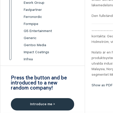
Ework Group
läkemedelsind
Fastpartner
Den fullständ
Ferronordic
Formpipe
--------------
G5 Entertainment
kontakta: Ge
Generic
Holmström, v
Gentoo Media
Impact Coatings
Nolato är en 
produktsystem
Infrea
utvalda indus
Inission
Malaysia, Nor
Isofol Medical
segmentet Mid
Press the button and be
I-tech
introduced to a new
Show as PDF
random company!
Lumi Gruppen
Medicover
Midsona
Introduce me >
Nexam Chemical