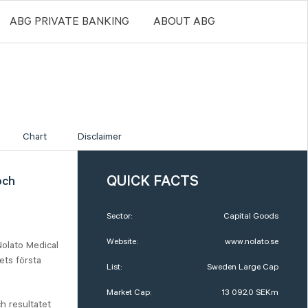
ABG PRIVATE BANKING
ABOUT ABG
Chart
Disclaimer
QUICK FACTS
och
Sector:
Capital Goods
Website:
www.nolato.se
Nolato Medical
ets första
List:
Sweden Large Cap
Market Cap:
13 092,0 SEKm
h resultatet