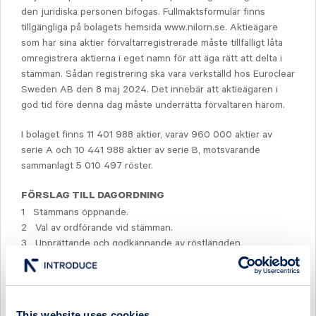
den juridiska personen bifogas. Fullmaktsformulär finns
tillgängliga på bolagets hemsida www.nilorn.se. Aktieägare
som har sina aktier förvaltarregistrerade måste tillfälligt låta
omregistrera aktierna i eget namn för att äga rätt att delta i
stämman. Sådan registrering ska vara verkställd hos Euroclear
Sweden AB den 8 maj 2024. Det innebär att aktieägaren i
god tid före denna dag måste underrätta förvaltaren härom.
I bolaget finns 11 401 988 aktier, varav 960 000 aktier av
serie A och 10 441 988 aktier av serie B, motsvarande
sammanlagt 5 010 497 röster.
FÖRSLAG TILL DAGORDNING
1 Stämmans öppnande.
2 Val av ordförande vid stämman.
3 Upprättande och godkännande av röstlängden.
4 Godkännande av dagordning.
5 Val av en eller två justeringsmän.
6 Prövning av om stämman blivit behörigen sammankallad.
7 Framläggande av årsredovisning och revisionsberättelse
This website uses cookies