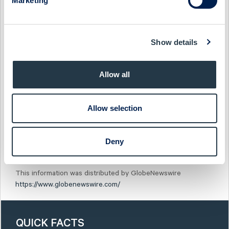
Marketing
värdepappersmarknaden och/eller lagen om handel med
finansiella instrument. Informationen lämnades för
offentliggörande den 15 april 2024 kl. 09,30
Show details
Allow all
Attachment
Kallelse till Årsstämma 2024 Pressrelease
Allow selection
Deny
This information was distributed by GlobeNewswire
https://www.globenewswire.com/
QUICK FACTS