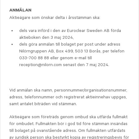
ANMÄLAN
Aktieägare som önskar delta i årsstämman ska:
dels vara införd i den av Euroclear Sweden AB förda
aktieboken den 3 maj 2024,
dels göra anmälan till bolaget per post under adress
Nilörngruppen AB, Box 499, 503 13 Borås, per telefon
033-700 88 88 eller genom e-mail till
reception@nilorn.com senast den 7 maj 2024.
Vid anmälan ska namn, personnummer/organisationsnummer,
adress, telefonnummer och registrerat aktieinnehav uppges,
samt antalet biträden vid stämman.
Aktieägare som företräds genom ombud ska utfärda fullmakt
för ombudet. Fullmakten bör i god tid före stämman insändas
till bolaget på ovanstående adress. Om fullmakten utfärdats
av juridisk person ska bestyrkt kopia av registreringsbevis för