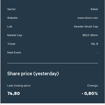
Sector:
Retail
Website:
www.nilorn.com
List:
Sweden Small Cap
Market Cap:
853,0 SEKm
Ticker:
NIL B
Next Event:
-
Share price (yesterday)
Last closing price:
Change:
74,80
- 0,80%