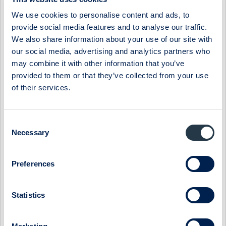
samt koncernredovisning och koncernrevisionsberättelse.
8 Beslut om
We use cookies to personalise content and ads, to
a) fastställande av resultaträkning och balansräkning samt
provide social media features and to analyse our traffic.
koncernresultaträkning och koncernbalansräkning.
We also share information about your use of our site with
b) dispositioner beträffande bolagets vinst enligt den
our social media, advertising and analytics partners who
fastställda balansräkningen och beslut om avstämningsdag
may combine it with other information that you’ve
för vinstutdelningen.
provided to them or that they’ve collected from your use
c) ansvarsfrihet åt styrelsen och verkställande direktören.
of their services.
9 Bestämmande av antalet styrelseledamöter och
styrelsesuppleanter.
10 Fastställande av arvoden åt styrelsen och revisor.
Consent
11 Val av styrelseledamöter och ordförande i styrelsen.
Necessary
Selection
12 Val av revisor.
13 Godkännande av styrelsens ersättningsrapport.
14 Beslut om bemyndigande för styrelsen att besluta om
Preferences
riktad nyemission av aktier för finansiering av förvärv av
företag eller verksamhet eller del därav.
15 Stämmans avslutande.
Statistics
Informationen är sådan som Nilörngruppen AB (publ), org nr
556322-3782, ska offentliggöra enligt lagen om