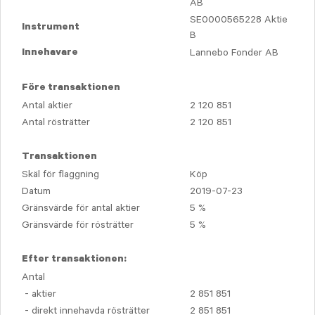
AB
SE0000565228 Aktie
Instrument
B
Lannebo Fonder AB
Innehavare
Före transaktionen
Antal aktier
2 120 851
Antal rösträtter
2 120 851
Transaktionen
Skäl för flaggning
Köp
Datum
2019-07-23
Gränsvärde för antal aktier
5 %
Gränsvärde för rösträtter
5 %
Efter transaktionen:
Antal
- aktier
2 851 851
- direkt innehavda rösträtter
2 851 851