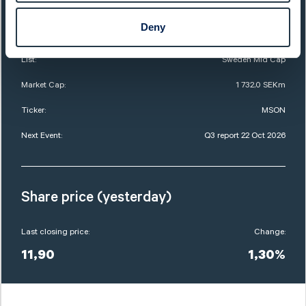
Sector:
Food & Beverages
Deny
Website:
www.midsona.com
List:
Sweden Mid Cap
Market Cap:
1 732,0 SEKm
Ticker:
MSON
Next Event:
Q3 report 22 Oct 2026
Share price (yesterday)
Last closing price:
Change:
11,90
1,30%