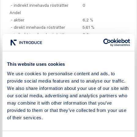
- indirekt innehavda rösträtter
0
Andel
- aktier
6,2 %
- direkt innehavda rösträtter
5,61 %
- indirekt innehavda rösträtter
0 %
Fördelning av totalt innehav
Andel rösträtter
Antal aktier genom:
Aktier, samt övriga instrument enligt
5,61 % 2 851 851
LHF 4 kap. 2§ första stycket 1
This website uses cookies
Finansiella instrument enligt LHF 4 kap. 2§ första stycket 2
We use cookies to personalise content and ads, to
Finansiella instrument enligt LHF 4 kap. 2§ första stycket 3
provide social media features and to analyse our traffic.
- Fysisk avvecklade
We also share information about your use of our site with
- Kontantavräknade
our social media, advertising and analytics partners who
may combine it with other information that you’ve
5,61 % 2 851 851
TOTALT
provided to them or that they’ve collected from your use
of their services.
Totalt antal rösträtter