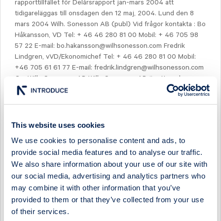
rapporttillfället för Delårsrapport jan-mars 2004 att
tidigareläggas till onsdagen den 12 maj, 2004. Lund den 8
mars 2004 Wilh. Sonesson AB (publ) Vid frågor kontakta : Bo
Håkansson, VD Tel: + 46 46 280 81 00 Mobil: + 46 705 98
57 22 E-mail: bo.hakansson@wilhsonesson.com Fredrik
Lindgren, vVD/Ekonomichef Tel: + 46 46 280 81 00 Mobil:
+46 705 61 61 77 E-mail: fredrik.lindgren@wilhsonesson.com
Om Wilh. Sonesson AB Wilh. Sonesson AB är ett av de
ledande egenvårdsföretagen på den nordiska marknaden. Vår
affärsidé är att erbjuda den nordiska marknaden
väldokumenterade produkter som förbättrar människors hälsa
och välbefinnande. Läs mer på www.wilhsonesson.com -------
This website uses cookies
----------------------------------------------------- Denna
We use cookies to personalise content and ads, to
information skickades av Waymaker http://www.waymaker.se
provide social media features and to analyse our traffic.
Följande filer finns att ladda ned:
We also share information about your use of our site with
http://www.waymaker.net/bitonline/2004/03/08/20040308BI
our social media, advertising and analytics partners who
T00310/wkr0001.doc
http://www.waymaker.net/bitonline/2004/03/08/20040308BI
may combine it with other information that you’ve
T00310/wkr0002.pdf
provided to them or that they’ve collected from your use
Show as PDF
of their services.