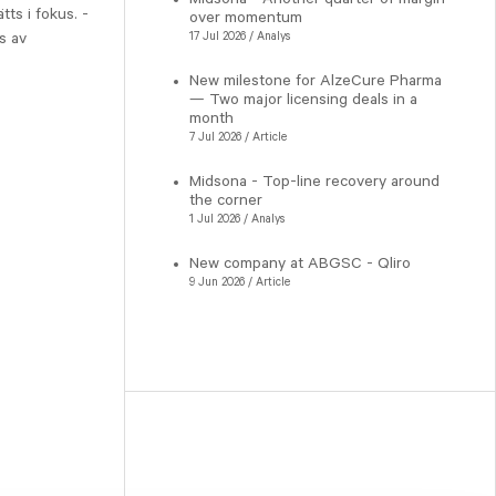
ts i fokus. -
over momentum
s av
17 Jul 2026 / Analys
New milestone for AlzeCure Pharma
— Two major licensing deals in a
month
7 Jul 2026 / Article
Midsona - Top-line recovery around
the corner
1 Jul 2026 / Analys
New company at ABGSC - Qliro
9 Jun 2026 / Article