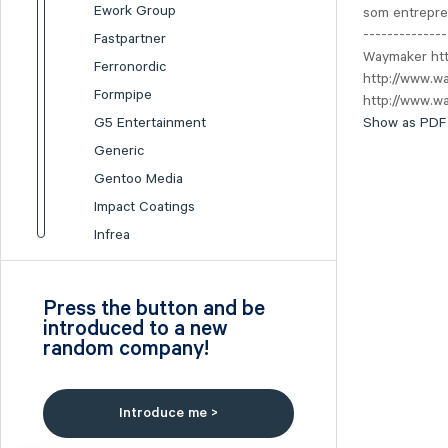
Ework Group
som entrepren
-------------
Fastpartner
Waymaker http
Ferronordic
http://www.w
Formpipe
http://www.
G5 Entertainment
Show as PDF
Generic
Gentoo Media
Impact Coatings
Infrea
Inission
Isofol Medical
Press the button and be
I-tech
introduced to a new
random company!
Lumi Gruppen
Medicover
Midsona
Introduce me >
Nexam Chemical