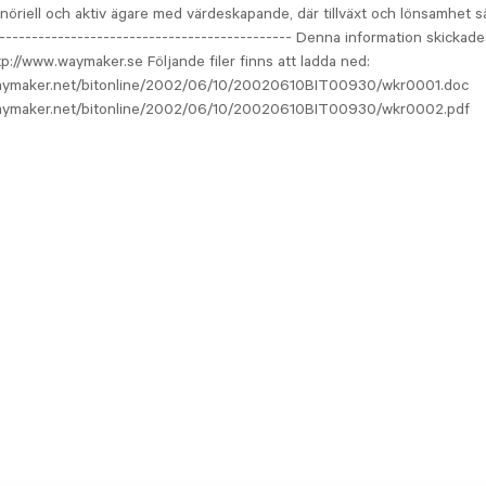
öriell och aktiv ägare med värdeskapande, där tillväxt och lönsamhet sät
---------------------------------------------- Denna information skickade
://www.waymaker.se Följande filer finns att ladda ned:
aymaker.net/bitonline/2002/06/10/20020610BIT00930/wkr0001.doc
waymaker.net/bitonline/2002/06/10/20020610BIT00930/wkr0002.pdf