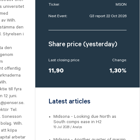
Ticker:
MSON
 universitet
 med
Next Event:
Q3 report 22 Oct 2026
av Wilh.
gsstämma den
. Styrelsen i
Share price (yesterday)
ta den
t genom
Last closing price:
Change:
om
t offentlig
11,90
1,30%
marknaderna
ilh.
ie till fyra
 12 juni.
Latest articles
n@penser.se.
ktör Tel:
h. Sonesson
Midsona - Looking due North as
South comps ease in H2
bolag. Wilh.
19 Jul 2026 / Analys
 att köpa
apital arbetar
Midsona - Another quarter of margin