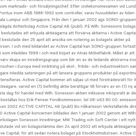
som marknads- och försäljningschef. Efter civilekonomexamen vid Lunds
 Pontus inom ABB 1988-1992 som controller, varav huvuddelen av tiden
Kuala Lumpur och Singapore. Från den 1 januari 2002 ägs SONO-gruppen 
lägda dotterbolag Active Capital AB (publ). På Wilh. Sonessons bola
 beslutades att erbjuda aktieägarna att förvärva aktierna i Active Capital
l beslutade den 25 april att ansöka om notering av bolagets aktier på
rsen. I och med bildandet av Active Capital kan SONO-gruppen fortsät
egi som inleddes 1999 i och med köpet av Alnäs Möbelfabrik. Målet är at
örvärv skapa en inredningsgrupp som blir en av de ledande aktörerna in
nschen i Europa med inriktning på skol-, fritids- och industrisektorn sam
digare inledda satsningen på att lansera gruppens produkter på export
tensifieras. Active Capital kommer att säljas ut med företrädesrätt för W
eägare, varvid en (1) befintlig aktie berättigar till förvärv av en (1) ny akt
ista dag för handel med Wilh. Sonesson-aktien inklusive inköpsrätt är den
 beställas hos Erik Penser Fondkommission, tel 08-463 80 00, emissio
juni 2002 ACTIVE CAPITAL AB (publ) Bo Håkansson Verkställande dire
 Active Capital-koncernen bildades den 1 januari 2002 genom att Wil
rbolagen Sonesson Inredningar, MW Trading och Soft Center i ett nytt 
utade vid sin bolagsstämma den 24 april 2002 att erbjuda aktieägarna
tive Capital, för att sedan notera bolaget på Stockholmsbörsen. Active C