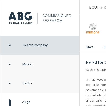
EQUITY 
Start
E
Ny vd för 
Market
13:01 / 10 J
NY VD FÖR SO
Sector
och tillika k
november 200
moderbolag i
under varumä
Alligo
september 199