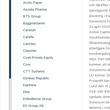
Arctic Paper
och därefter 
Ascelia Pharma
tjänstgjorde
placering i 
BTS Group
Sonessons he
Byggmästaren
24 april 2002
Careium
Active Capita
Catella
Stockholmsbö
tillväxtstrat
Cavotec
ytterligare f
Clavister
inredningsbra
Coeli Private Equity
miljö. Den ti
Coor
kommer att in
Sonessons akti
CTT Systems
(4) kronor. S
Donkey Republic
Prospekt kan
Eastnine
Lund den 10 
046-280 8100
Eltel
samlade dotte
Embellence Group
Sonesson besl
ES Group AB
aktierna i Ac