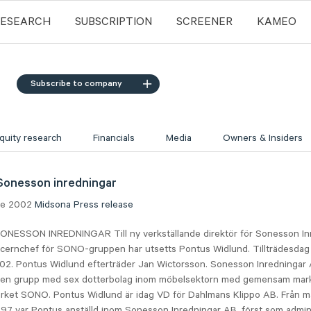
RESEARCH
SUBSCRIPTION
SCREENER
KAMEO
Subscribe to company
quity research
Financials
Media
Owners & Insiders
Sonesson inredningar
une 2002
Midsona
Press release
NESSON INREDNINGAR Till ny verkställande direktör för Sonesson In
oncernchef för SONO-gruppen har utsetts Pontus Widlund. Tillträdesdag 
2. Pontus Widlund efterträder Jan Wictorsson. Sonesson Inredningar 
 en grupp med sex dotterbolag inom möbelsektorn med gemensam mar
rket SONO. Pontus Widlund är idag VD för Dahlmans Klippo AB. Från mar
7 var Pontus anställd inom Sonesson Inredningar AB, först som admini