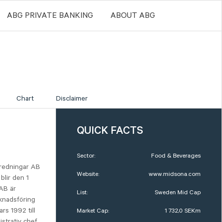
ABG PRIVATE BANKING
ABOUT ABG
Chart
Disclaimer
QUICK FACTS
Sector:
Food & Beverages
redningar AB
Website:
www.midsona.com
blir den 1
AB är
List:
Sweden Mid Cap
knadsföring
s 1992 till
Market Cap:
1 732,0 SEKm
strativ chef