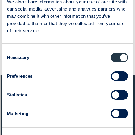
We also share information about your use of our site with
VD För mer information vänligen kontakta; Greg Dingizian, tel
our social media, advertising and analytics partners who
040 - 350 700 alt 070 - 578 5440 ---------------------------
may combine it with other information that you’ve
--------------------------------- Denna information skickades
provided to them or that they’ve collected from your use
av Waymaker http://www.waymaker.se Följande filer finns att
of their services.
ladda ned:
http://www.bit.se/bitonline/2001/06/26/20010626BIT00310/
bit0002.doc
Consent
http://www.bit.se/bitonline/2001/06/26/20010626BIT00310/
Necessary
Selection
bit0002.pdf
Show as PDF
Preferences
QUICK FACTS
Statistics
Sector:
Food & Beverages
Marketing
Website:
www.midsona.com
List:
Sweden Mid Cap