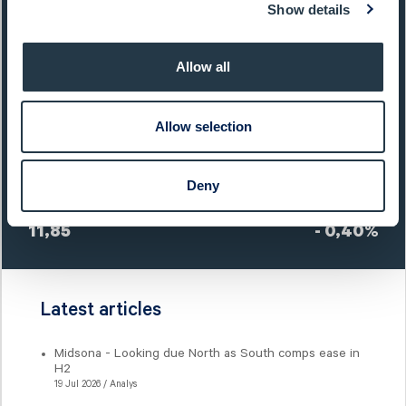
Market Cap:
1 725,0 SEKm
Show details
Ticker:
MSON
Allow all
Next Event:
Q3 report 22 Oct 2026
Allow selection
Share price (yesterday)
Deny
Last closing price:
Change:
11,85
- 0,40%
Latest articles
Midsona - Looking due North as South comps ease in
H2
19 Jul 2026 / Analys