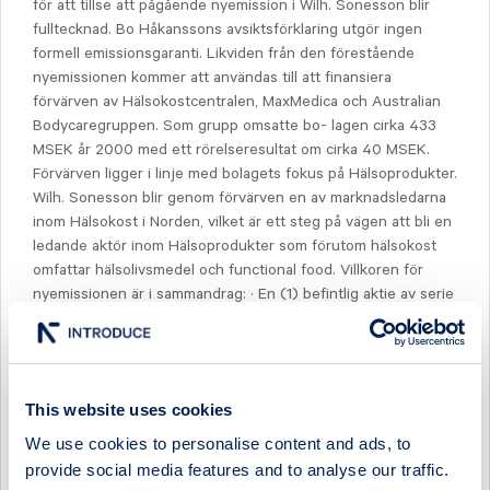
för att tillse att pågående nyemission i Wilh. Sonesson blir
fulltecknad. Bo Håkanssons avsiktsförklaring utgör ingen
formell emissionsgaranti. Likviden från den förestående
nyemissionen kommer att användas till att finansiera
förvärven av Hälsokostcentralen, MaxMedica och Australian
Bodycaregruppen. Som grupp omsatte bo- lagen cirka 433
MSEK år 2000 med ett rörelseresultat om cirka 40 MSEK.
Förvärven ligger i linje med bolagets fokus på Hälsoprodukter.
Wilh. Sonesson blir genom förvärven en av marknadsledarna
inom Hälsokost i Norden, vilket är ett steg på vägen att bli en
ledande aktör inom Hälsoprodukter som förutom hälsokost
omfattar hälsolivsmedel och functional food. Villkoren för
nyemissionen är i sammandrag: · En (1) befintlig aktie av serie
A berättigar till teckning av en (1) nyemitterad aktie av serie
A och en (1) befintlig aktie av serie B berättigar till teckning
av en (1) ny aktie av serie B. · Teckningskurs är 15 SEK per
aktie. Viktiga datum 13 - 26 juni Handel med teckningsrätter
This website uses cookies
13 - 29 juni Teckningstid Prospekt kan beställas via våra
finansiella rådgivare, Swedbank Markets, emissionsavd, tel
We use cookies to personalise content and ads, to
08-585 90 000, Erik Penser Fondkommission, emissionsavd,
provide social media features and to analyse our traffic.
tel 08-463 80 00. Malmö den 26 juni 2001 Greg Dingizian