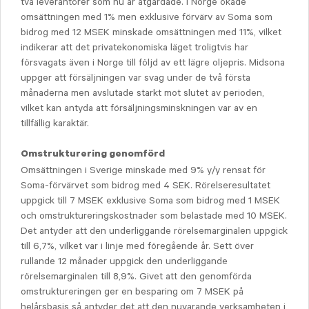
två leverantörer som nu är åtgärdade. I Norge ökade
omsättningen med 1% men exklusive förvärv av Soma som
bidrog med 12 MSEK minskade omsättningen med 11%, vilket
indikerar att det privatekonomiska läget troligtvis har
försvagats även i Norge till följd av ett lägre oljepris. Midsona
uppger att försäljningen var svag under de två första
månaderna men avslutade starkt mot slutet av perioden,
vilket kan antyda att försäljningsminskningen var av en
tillfällig karaktär.
Omstrukturering genomförd
Omsättningen i Sverige minskade med 9% y/y rensat för
Soma-förvärvet som bidrog med 4 SEK. Rörelseresultatet
uppgick till 7 MSEK exklusive Soma som bidrog med 1 MSEK
och omstruktureringskostnader som belastade med 10 MSEK.
Det antyder att den underliggande rörelsemarginalen uppgick
till 6,7%, vilket var i linje med föregående år. Sett över
rullande 12 månader uppgick den underliggande
rörelsemarginalen till 8,9%. Givet att den genomförda
omstruktureringen ger en besparing om 7 MSEK på
helårsbasis så antyder det att den nuvarande verksamheten i