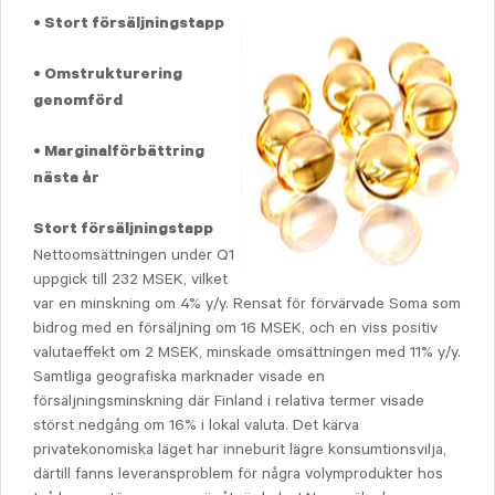
• Stort försäljningstapp
• Omstrukturering
genomförd
• Marginalförbättring
nästa år
Stort försäljningstapp
Nettoomsättningen under Q1
uppgick till 232 MSEK, vilket
var en minskning om 4% y/y. Rensat för förvärvade Soma som
bidrog med en försäljning om 16 MSEK, och en viss positiv
valutaeffekt om 2 MSEK, minskade omsättningen med 11% y/y.
Samtliga geografiska marknader visade en
försäljningsminskning där Finland i relativa termer visade
störst nedgång om 16% i lokal valuta. Det kärva
privatekonomiska läget har inneburit lägre konsumtionsvilja,
därtill fanns leveransproblem för några volymprodukter hos