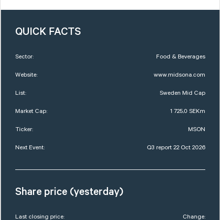
QUICK FACTS
Sector:
Food & Beverages
Website:
www.midsona.com
List:
Sweden Mid Cap
Market Cap:
1 725,0 SEKm
Ticker:
MSON
Next Event:
Q3 report 22 Oct 2026
Share price (yesterday)
Last closing price:
Change: