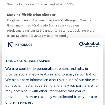
Sverige kan visa en rörelsemarginal om 10,5%.
Marginalförbättring nästa år
Enligt vår mening kommer marginalförbättringen i Sverige
tillsammans med förvärvade Soma som visade en
rörelsemarginal om 12,5% under Q1 i stor utsträckning bidra
till att Midsona förväntas visa en väsentlig
lönsamhetsförbättring under 2016. Vi har reviderat ned våra
prognoser för 2015 och 2016 men räknar alltjämt med en
rörelsemarginal om 9,0% nästa år.
This website uses cookies
We use cookies to personalise content and ads, to
provide social media features and to analyse our traffic.
Select Research Type...
We also share information about your use of our site with
our social media, advertising and analytics partners who
MIDSONA - LOOKING DUE NORTH AS SOUTH COMPS
may combine it with other information that you’ve
EASE IN H2
provided to them or that they’ve collected from your use
19 July 2026
Midsona
Post-results comment
of their services.