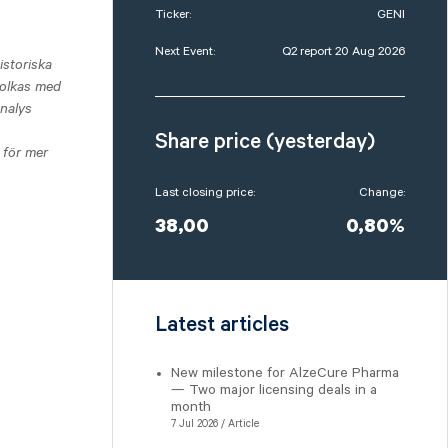
Ticker:
GENI
Next Event:
Q2 report 20 Aug 2026
storiska
tolkas med
analys
Share price (yesterday)
 för mer
Last closing price:
Change:
38,00
0,80%
Latest articles
New milestone for AlzeCure Pharma
— Two major licensing deals in a
month
7 Jul 2026 / Article