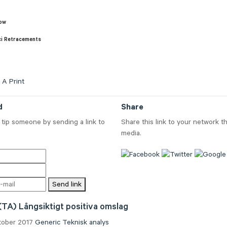
ow
ci Retracements
A
Print
d
Share
tip someone by sending a link to
Share this link to your network t
media.
Send link
(TA) Långsiktigt positiva omslag
ctober 2017
Generic
Teknisk analys