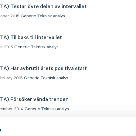
(TA) Testar övre delen av intervallet
ctober 2015
Generic
Teknisk analys
TA) Tillbaks till intervallet
ne 2015
Generic
Teknisk analys
(TA) Har avbrutit årets positiva start
ebruary 2015
Generic
Teknisk analys
(TA) Försöker vända trenden
ovember 2014
Generic
Teknisk analys
s
(TA) Under stödet som finns strax ovanför 3,50 kr