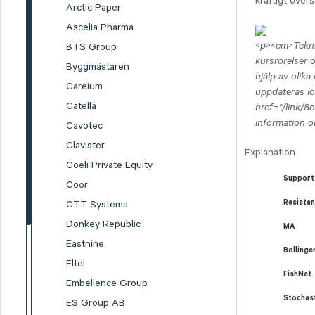
kraftigt övers
Arctic Paper
Ascelia Pharma
<p><em>Teknis
BTS Group
kursrörelser 
Byggmästaren
hjälp av olik
Careium
uppdateras lö
Catella
href="/link/8
information o
Cavotec
Clavister
Explanation
Coeli Private Equity
Support
Coor
CTT Systems
Resista
Donkey Republic
MA
Eastnine
Bolling
Eltel
FishNet
Embellence Group
Stochas
ES Group AB