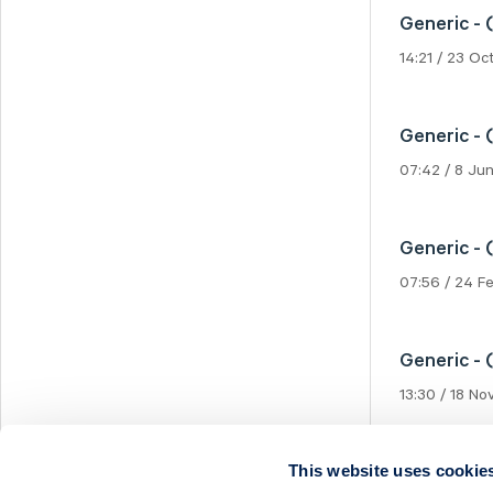
Svedbergs Group
Generic - 
Tempest Security
14:21 / 23 O
Viscaria
Xplora Technologies
Generic - (
07:42 / 8 Ju
Generic - 
07:56 / 24 F
Generic - 
13:30 / 18 N
This website uses cookie
Generic - 