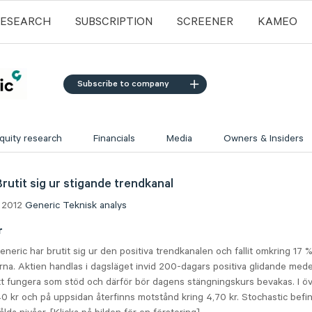
RESEARCH
SUBSCRIPTION
SCREENER
KAMEO
Subscribe to company
quity research
Financials
Media
Owners & Insiders
Brutit sig ur stigande trendkanal
 2012
Generic
Teknisk analys
r
neric har brutit sig ur den positiva trendkanalen och fallit omkring 17 
na. Aktien handlas i dagsläget invid 200-dagars positiva glidande mede
 fungera som stöd och därför bör dagens stängningskurs bevakas. I övr
40 kr och på uppsidan återfinns motstånd kring 4,70 kr. Stochastic befi