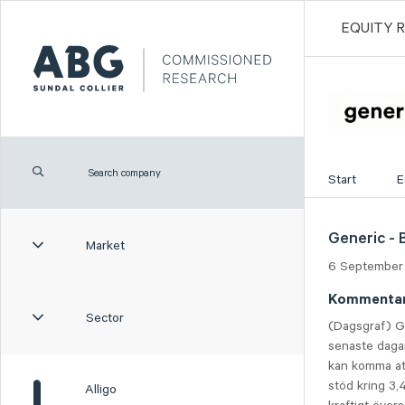
EQUITY 
Start
E
Generic - 
Market
6 September
Kommenta
Sector
(Dagsgraf) Ge
senaste dagar
kan komma att
stöd kring 3,
Alligo