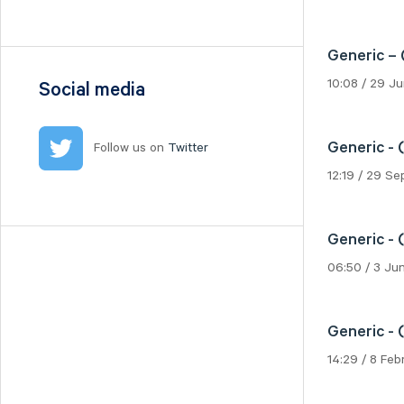
Nilörn
Nolato
Generic – 
NYAB
10:08 / 29 J
Ogunsen
Social media
OssDsign
Ovzon
Generic - 
Follow us on
Twitter
Petrolia Noco
12:19 / 29 S
Prevas
Proact
Qben Infra
Generic - 
Qliro
06:50 / 3 Ju
SinterCast
Skolon
Generic - 
Stenhus Fastigheter
14:29 / 8 Fe
StrongPoint
Studsvik