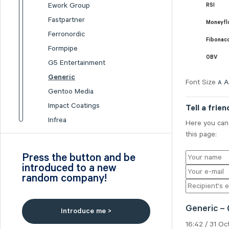
Ework Group
RSI
Fastpartner
Moneyfl
Ferronordic
Fibonac
Formpipe
OBV
G5 Entertainment
Generic
Font Size
A
A
Gentoo Media
Impact Coatings
Tell a frien
Infrea
Here you can 
Inission
this page:
Isofol Medical
Press the button and be
I-tech
introduced to a new
random company!
Lumi Gruppen
Medicover
Midsona
Generic – 
Introduce me >
Nexam Chemical
16:42 / 31 O