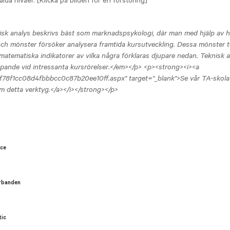
ålda nivåer. [Klicka på bilden för en förstoring]
k analys beskrivs bäst som marknadspsykologi, där man med hjälp av hi
och mönster försöker analysera framtida kursutveckling. Dessa mönster 
a matematiska indikatorer av vilka några förklaras djupare nedan. Teknisk 
pande vid intressanta kursrörelser.</em></p> <p><strong><i><a
cf78f1cc08d4fbbbcc0c87b20ee10ff.aspx" target="_blank">Se vår TA-skola
m detta verktyg.</a></i></strong></p>
nce
erbanden
tic