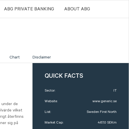
ABG PRIVATE BANKING
ABOUT ABG
Chart
Disclaimer
QUICK FACTS
Sector:
IT
Website:
www.generic.se
% under de
lvärde vilket
List:
Sweden First North
igt återfinns
Market Cap:
467,0 SEKm
nner sig på