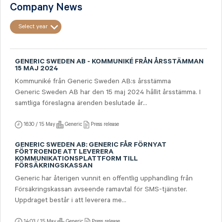
Company News
Select year
GENERIC SWEDEN AB - KOMMUNIKÉ FRÅN ÅRSSTÄMMAN
15 MAJ 2024
Kommuniké från Generic Sweden AB:s årsstämma
Generic Sweden AB har den 15 maj 2024 hållit årsstämma. I
samtliga föreslagna ärenden beslutade år...
16:30 / 15 May
Generic
Press release
GENERIC SWEDEN AB: GENERIC FÅR FÖRNYAT
FÖRTROENDE ATT LEVERERA
KOMMUNIKATIONSPLATTFORM TILL
FÖRSÄKRINGSKASSAN
Generic har återigen vunnit en offentlig upphandling från
Försäkringskassan avseende ramavtal för SMS-tjänster.
Uppdraget består i att leverera me...
14:03 / 15 May
Generic
Press release