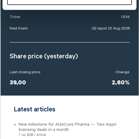
Market Cap:
479,0 SEKm
Ticker:
GENI
Next Event:
Q2 report 20 Aug 2026
Share price (yesterday)
Last closing price:
Change:
39,00
2,60%
Latest articles
New milestone for AlzeCure Pharma — Two major
licensing deals in a month
7 Jul 2026 / Article