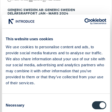
GENERIC SWEDEN AB: GENERIC SWEDEN
DELÅRSRAPPORT JAN - MARS 2024
Första kvartalet 2024 (jämfört med samma period
föregående år)
Nettoomsättningen ökade med 22% till 42,17 MSEK (34,64
MSEK)
This website uses cookies
EBITDA m...
We use cookies to personalise content and ads, to
provide social media features and to analyse our traffic.
14:00 / 15 May
Generic
Press release
We also share information about your use of our site with
ÅRSREDOVISNING 2023 GENERIC SWEDEN AB
our social media, advertising and analytics partners who
Årsredovisning och koncernredovisning för räkenskapsåret
may combine it with other information that you’ve
2023.
provided to them or that they’ve collected from your use
of their services.
05:00 / 24 Apr
Generic
Press release
KALLELSE TILL ÅRSSTÄMMA 2024 GENERIC SWEDEN AB
Consent
KALLELSE TILL ÅRSSTÄMMA
Necessary
Selection
Aktieägarna i Generic Sweden AB (publ) kallas till årsstämma