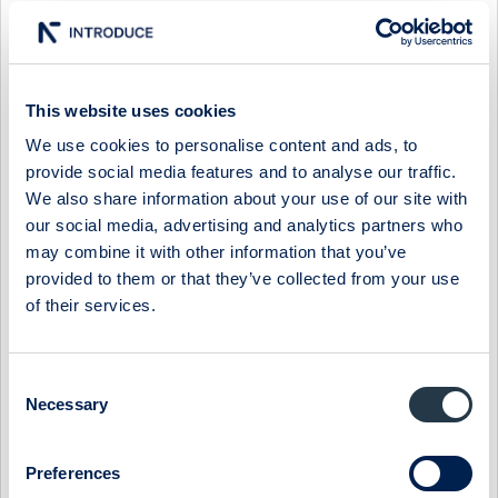
marknader. Aktierna i Ferronordic AB (publ) är noterade på
Nasdaq Stockholm.
http://www.ferronordic.com/
Denna information är sådan information som Ferronordic AB
This website uses cookies
(publ) är skyldigt att offentliggöra enligt EU:s
marknadsmissbruksförordning och SFS lag om
We use cookies to personalise content and ads, to
värdepappersmarknaden (2007:528). Informationen
provide social media features and to analyse our traffic.
lämnades för offentliggörande den 15 december 2022, 17:30
We also share information about your use of our site with
CET.
our social media, advertising and analytics partners who
may combine it with other information that you’ve
Kontakt
provided to them or that they’ve collected from your use
För investerare, analytiker och media:
of their services.
Erik Danemar, Finanschef och Chef för investerarrelationer
+46 73 660 72 31
Consent
Necessary
Selection
ir@ferronordic.com
Show as PDF
Preferences