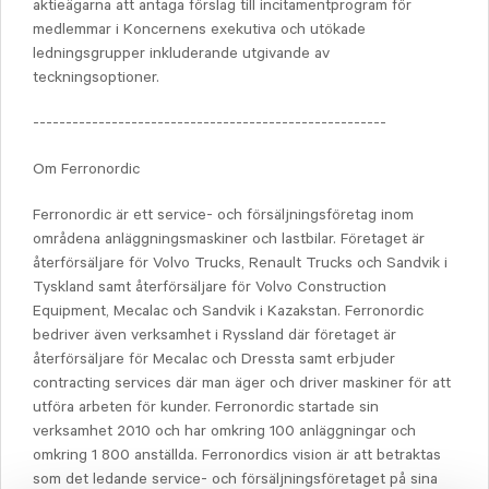
aktieägarna att antaga förslag till incitamentprogram för
medlemmar i Koncernens exekutiva och utökade
ledningsgrupper inkluderande utgivande av
teckningsoptioner.
------------------------------------------------------
Om Ferronordic
Ferronordic är ett service- och försäljningsföretag inom
områdena anläggningsmaskiner och lastbilar. Företaget är
återförsäljare för Volvo Trucks, Renault Trucks och Sandvik i
Tyskland samt återförsäljare för Volvo Construction
Equipment, Mecalac och Sandvik i Kazakstan. Ferronordic
bedriver även verksamhet i Ryssland där företaget är
återförsäljare för Mecalac och Dressta samt erbjuder
contracting services där man äger och driver maskiner för att
utföra arbeten för kunder. Ferronordic startade sin
verksamhet 2010 och har omkring 100 anläggningar och
omkring 1 800 anställda. Ferronordics vision är att betraktas
som det ledande service- och försäljningsföretaget på sina