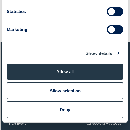
Show original from Cision
Statistics
This information was distributed by Cision
Marketing
http://www.cisionwire.se/
Show details
QUICK FACTS
Sector:
Capital Goods
Allow all
Website:
www.ferronordic.com
Allow selection
List:
Sweden Mid Cap
Market Cap:
945,0 SEKm
Deny
Ticker:
FNM
Next Event:
Q2 report 12 Aug 2026