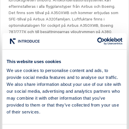
luftfuktigheten ombord. Antikondensationssystemet kan
efterinstalleras i alla flygplanstyper från Airbus och Boeing.
Det finns som tillval på A350XWB och kommer erbjudas som
SFE-tillval på Airbus A320familjen. Luftfuktare finns i
optionskatalogen för cockpit på Airbus A350XWB, Boeing
787/777X och till besättningarnas viloutrymmen på A380,
A350XWB, Boeing 777X samt som standardutrustning i alla
viloutrymmen på Boeing 787. Luftfuktare till
passagerarutrymmen finns som tillval på A350XWB och
Boeing 777X samt för efterinstallation i alla moderna
This website uses cookies
långdistansflygplan. Besök även: www.ctt.se
We use cookies to personalise content and ads, to
provide social media features and to analyse our traffic.
We also share information about your use of our site with
För ytterligare information:
our social media, advertising and analytics partners who
may combine it with other information that you’ve
Torbjörn Johansson, VD, CTT Systems AB.
provided to them or that they’ve collected from your use
Tel. 0155-20 59 01 alt. mobil. 070-665 24 46 eller e-post:
of their services.
torbjorn.johansson@ctt.se
Daniel Ekstrand, CFO, CTT Systems AB.