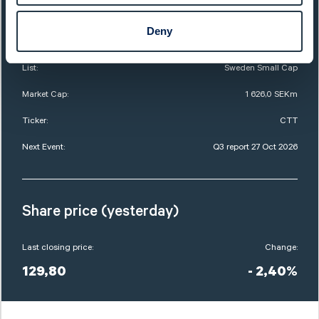
Sector:
Capital Goods
Deny
Website:
www.ctt.se
List:
Sweden Small Cap
Market Cap:
1 626,0 SEKm
Ticker:
CTT
Next Event:
Q3 report 27 Oct 2026
Share price (yesterday)
Last closing price:
Change:
129,80
- 2,40%