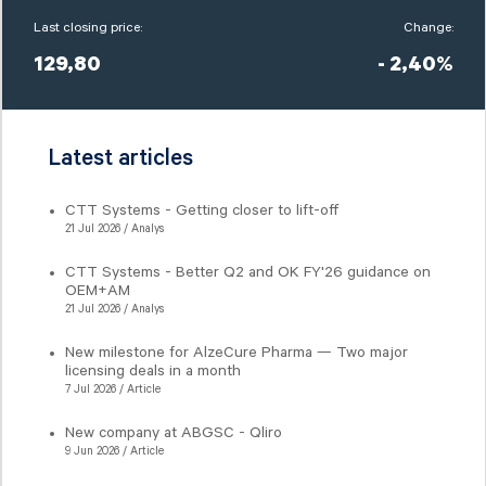
Last closing price:
Change:
129,80
- 2,40%
Latest articles
CTT Systems - Getting closer to lift-off
21 Jul 2026 / Analys
CTT Systems - Better Q2 and OK FY'26 guidance on
OEM+AM
21 Jul 2026 / Analys
New milestone for AlzeCure Pharma — Two major
licensing deals in a month
7 Jul 2026 / Article
New company at ABGSC - Qliro
9 Jun 2026 / Article