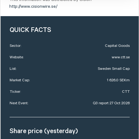
http://www.cisionwire.se/
QUICK FACTS
Sector:
Capital Goods
Website:
www.ctt.se
List:
Sweden Small Cap
Market Cap:
1 626,0 SEKm
Ticker:
CTT
Next Event:
Q3 report 27 Oct 2026
Share price (yesterday)