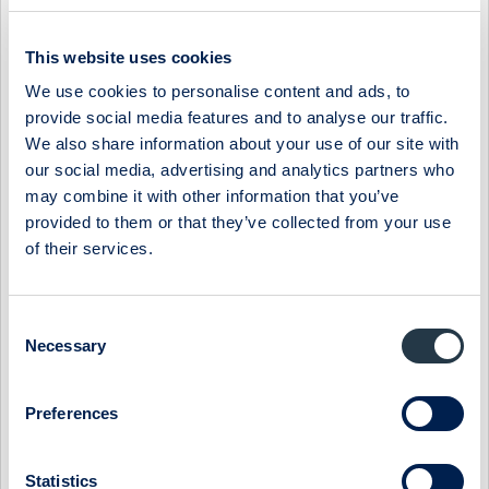
För att delta i telefonkonferensen, ring något av följande
nummer några minuter före start:
This website uses cookies
SE +46850558359
UK +443333009034
We use cookies to personalise content and ads, to
provide social media features and to analyse our traffic.
Telefonkonferensen och presentationen kan följas online via
We also share information about your use of our site with
länken:
our social media, advertising and analytics partners who
https://financialhearings.com/event/11675 (https://url11.mailany
may combine it with other information that you’ve
one.net/v1/?m=1iFarK-0000l4-
provided to them or that they’ve collected from your use
4j&i=57e1b682&c=dE6TwPf2X4HZfkWDtpNySnvfFwB_EfIQN
of their services.
wH7T6DoC3Li6TGOLGjMDIqXM2CLnbg9THVpBqruGDaOP
YlIiFPke3XTA47_8OW3saNIy45m5a3iTvrcgxIFwltGF8WWQzG
WjlZVKaxnJFkQyt5P9Ulf_oo8jGDlc4Iq0doDlfs6TQqi4w4vauj
I9GpybXgYywhTX43bnO9eHi9cO5krrhiUsFQhats8P1dF8pmr
Consent
Necessary
ob9gh8QWhFpNH2sLO-Sr2nrxOZjH)
. Länken finns även
Selection
på www.ctt.se (
https://url11.mailanyone.net/v1/?m=1hoMPJ-
0004SA-
Preferences
5j&i=57e1b682&c=1oCF4xLWAGjQd4sPWeXEgmUirJQq4E9
0yl7A9MZTP9q-
j_li0d5jcWXp_lShFVOX2TE_spoykNLVMFUG7E7yLH-
Statistics