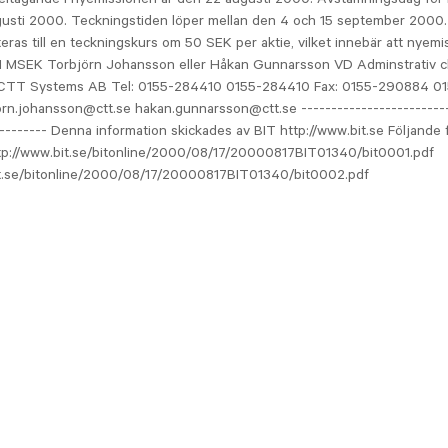
gusti 2000. Teckningstiden löper mellan den 4 och 15 september 2000
teras till en teckningskurs om 50 SEK per aktie, vilket innebär att nyemis
 MSEK Torbjörn Johansson eller Håkan Gunnarsson VD Adminstrativ 
CTT Systems AB Tel: 0155-284410 0155-284410 Fax: 0155-290884 0
orn.johansson@ctt.se hakan.gunnarsson@ctt.se -------------------------
--------- Denna information skickades av BIT http://www.bit.se Följande fi
ttp://www.bit.se/bitonline/2000/08/17/20000817BIT01340/bit0001.pdf
it.se/bitonline/2000/08/17/20000817BIT01340/bit0002.pdf