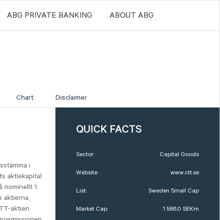
ABG PRIVATE BANKING
ABOUT ABG
Chart
Disclaimer
QUICK FACTS
Sector:
Capital Goods
gsstämma i
Website:
www.ctt.se
 aktiekapital
 nominellt 1
List:
Sweden Small Cap
 aktierna,
 CTT-aktien
Market Cap:
1 586,0 SEKm
r nyemissionen