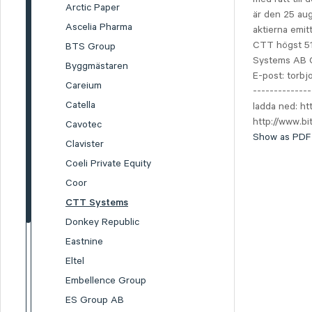
Arctic Paper
är den 25 au
Ascelia Pharma
aktierna emit
CTT högst 51
BTS Group
Systems AB 
Byggmästaren
E-post: torbj
Careium
-------------
Catella
ladda ned: h
http://www.b
Cavotec
Show as PDF
Clavister
Coeli Private Equity
Coor
CTT Systems
Donkey Republic
Eastnine
Eltel
Embellence Group
ES Group AB