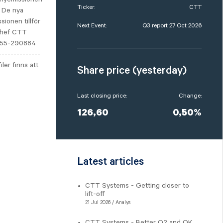
Ticker:
CTT
. De nya
sionen tillför
Next Event:
Q3 report 27 Oct 2026
chef CTT
155-290884
-------------
ler finns att
Share price (yesterday)
Last closing price:
Change:
126,60
0,50%
Latest articles
CTT Systems - Getting closer to
lift-off
21 Jul 2026 / Analys
CTT Systems - Better Q2 and OK