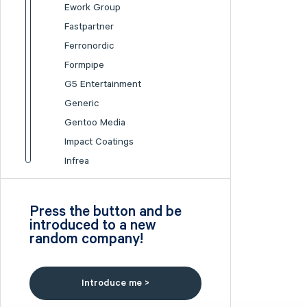
Ework Group
Fastpartner
Ferronordic
Formpipe
G5 Entertainment
Generic
Gentoo Media
Impact Coatings
Infrea
Inission
Isofol Medical
Press the button and be
I-tech
introduced to a new
random company!
Lumi Gruppen
Medicover
Midsona
Introduce me >
Nexam Chemical