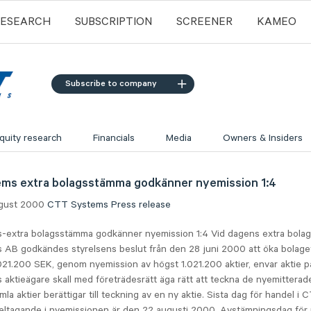
RESEARCH
SUBSCRIPTION
SCREENER
KAMEO
Subscribe to company
quity research
Financials
Media
Owners & Insiders
ms extra bolagsstämma godkänner nyemission 1:4
ugust 2000
CTT Systems
Press release
extra bolagsstämma godkänner nyemission 1:4 Vid dagens extra bola
AB godkändes styrelsens beslut från den 28 juni 2000 att öka bolagets
21.200 SEK, genom nyemission av högst 1.021.200 aktier, envar aktie på
 aktieägare skall med företrädesrätt äga rätt att teckna de nyemitterade
mla aktier berättigar till teckning av en ny aktie. Sista dag för handel i
 deltagande i nyemissionen är den 22 augusti 2000. Avstämningsdag fö