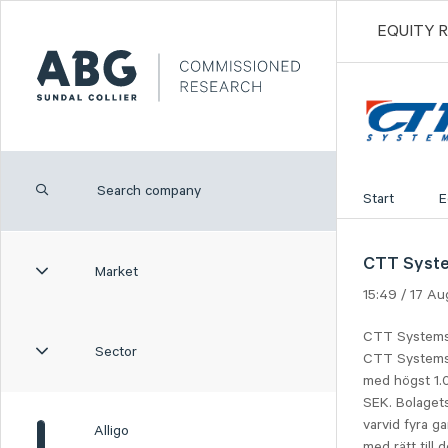
EQUITY 
Start
E
CTT Syste
Market
15:49 / 17 A
CTT Systems-
Sector
CTT Systems 
med högst 1.0
SEK. Bolagets
varvid fyra ga
Alligo
med rätt till