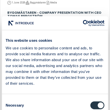
1 June 2026
Byggmästaren
Media
BYGGMÄSTAREN - COMPANY PRESENTATION WITH CEO
TOMAS BERGSTRÖM
11 December 2025
Byggmästaren
Media
BYGGMÄSTAREN - EARNINGS CALL 24 OCTOBER
This website uses cookies
24 October 2025
Byggmästaren
Media
We use cookies to personalise content and ads, to
provide social media features and to analyse our traffic.
BYGGMÄSTAREN - EARNINGS CALL 22 AUGUST
We also share information about your use of our site with
our social media, advertising and analytics partners who
22 August 2025
Byggmästaren
Media
may combine it with other information that you’ve
BYGGMÄSTAREN - COMPANY PRESENTATION WITH CEO
provided to them or that they’ve collected from your use
TOMAS BERGSTRÖM
of their services.
15 May 2025
Byggmästaren
Media
Consent
BYGGMÄSTAREN - COMPANY PRESENTATION WITH CFO
FRIDA ÅKERBLOM
Necessary
Selection