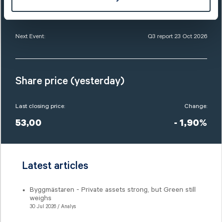
Ticker:
AJA B
Next Event:
Q3 report 23 Oct 2026
Share price (yesterday)
Last closing price:
Change:
53,00
- 1,90%
Latest articles
Byggmästaren - Private assets strong, but Green still
weighs
30 Jul 2026 / Analys