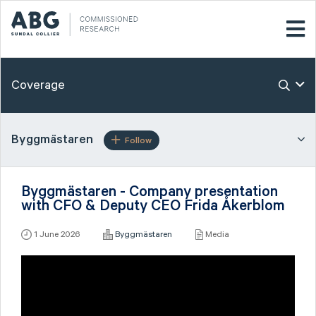
Coverage
Byggmästaren
Follow
Byggmästaren - Company presentation
with CFO & Deputy CEO Frida Åkerblom
1 June 2026
Byggmästaren
Media