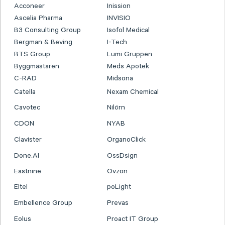
Acconeer
Inission
Ascelia Pharma
INVISIO
B3 Consulting Group
Isofol Medical
Bergman & Beving
I-Tech
BTS Group
Lumi Gruppen
Byggmästaren
Meds Apotek
C-RAD
Midsona
Catella
Nexam Chemical
Cavotec
Nilörn
CDON
NYAB
Clavister
OrganoClick
Done.AI
OssDsign
Eastnine
Ovzon
Eltel
poLight
Embellence Group
Prevas
Eolus
Proact IT Group