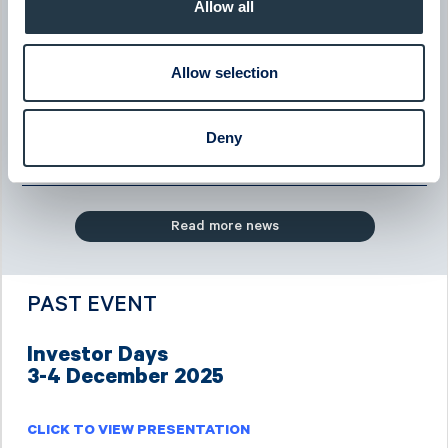
Allow all
Dahlström
08:00
June 2026
Allow selection
BTS Group
BTS Group - Company presentation with President & CEO
Jessica Skon
Deny
08:00
June 2026
Read more news
PAST EVENT
Investor Days
3-4 December 2025
CLICK TO VIEW PRESENTATION