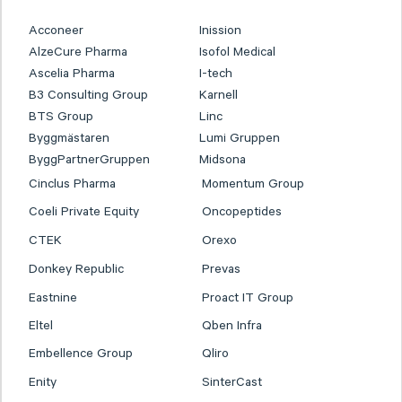
Acconeer
Inission
AlzeCure Pharma
Isofol Medical
Ascelia Pharma
I-tech
B3 Consulting Group
Karnell
BTS Group
Linc
Byggmästaren
Lumi Gruppen
ByggPartnerGruppen
Midsona
Cinclus Pharma
Momentum Group
Coeli Private Equity
Oncopeptides
CTEK
Orexo
Donkey Republic
Prevas
Eastnine
Proact IT Group
Eltel
Qben Infra
Embellence Group
Qliro
Enity
SinterCast