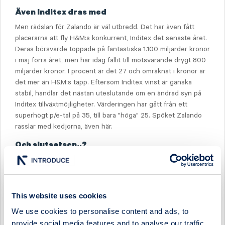
Även Inditex dras med
Men rädslan för Zalando är väl utbredd. Det har även fått
placerarna att fly H&M:s konkurrent, Inditex det senaste året.
Deras börsvärde toppade på fantastiska 1.100 miljarder kronor
i maj förra året, men har idag fallit till motsvarande drygt 800
miljarder kronor. I procent är det 27 och omräknat i kronor är
det mer än H&M:s tapp. Eftersom Inditex vinst är ganska
stabil, handlar det nästan uteslutande om en ändrad syn på
Inditex tillväxtmöjligheter. Värderingen har gått från ett
superhögt p/e-tal på 35, till bara "höga" 25. Spöket Zalando
rasslar med kedjorna, även här.
Och slutsatsen..?
Det vore naturligtvis synnerligen kaxigt att påstå, att alla
världens placerare inte förstår sig på H&M. Emellertid är
H&M:s värdefall så kraftigt, att enkla trendanalyser av
kvartalsrapporter, för att hitta förklaringar, framstår som för
This website uses cookies
enkelt. När bolag tappar hundratals miljarder i värde, måste
We use cookies to personalise content and ads, to
det naturligtvis vara något mer komplicerat, som framväxten
provide social media features and to analyse our traffic.