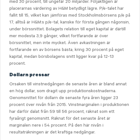
med 30 procent, till ungefär 20 miljarder. Följaktligen är
placerarnas värdering av H&M betydligt lägre. P/e-talet har
fallit till 15, vilket kan jämföras med Stockholmsbörsens p/e på
17, alltså är H&M:s p/e-tal, kanske för första gången någonsin,
under börssnittet. Bolagets relation till eget kapital är därtill
mer modesta 3,9 gånger, vilket fortfarande är över
börssnittet, men inte mycket. Även avkastningen är
fortfarande en av börsens bästa, kring 30 procent på eget
kapital, medan börsbolagens snitt ligger kvar på 12-13
procent.
Dollarn pressar
Orsaken till vinstnedgången de senaste åren är bland annat
en hög dollar, som dragit upp produktionskostnaderna.
Genomsnittet för dollarn de senaste fyra åren ligger 23
procent över nivån från 2015. Vinstmarginalen i produktionen
har därför dalat från 59 till 56 procent, räknat som ett
fyraårigt genomsnitt. Räknat för det senaste året är
marginalen nere i 54 procent. På den här nivån i
resultaträkningen är det kraftiga nedgångar.