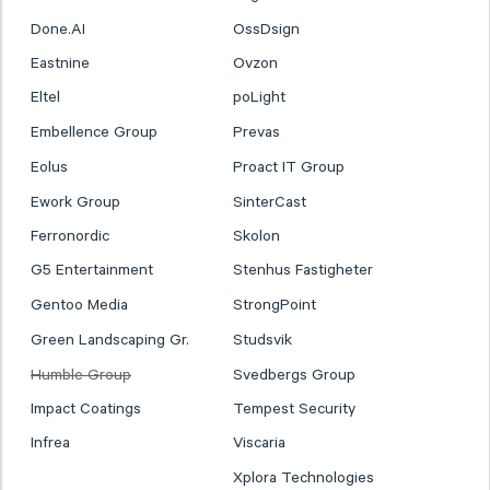
Done.AI
OssDsign
Eastnine
Ovzon
Eltel
poLight
Embellence Group
Prevas
Eolus
Proact IT Group
Ework Group
SinterCast
Ferronordic
Skolon
G5 Entertainment
Stenhus Fastigheter
Gentoo Media
StrongPoint
Green Landscaping Gr.
Studsvik
Humble Group
Svedbergs Group
Impact Coatings
Tempest Security
Infrea
Viscaria
Xplora Technologies