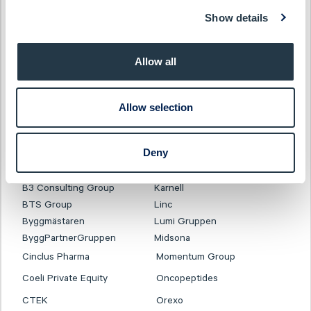
Show details
PREVIOUS EVENT
Investor Days
Allow all
21-22 May 2026
CLICK TO VIEW EACH PRESENTATION
Allow selection
Acconeer
Inission
Deny
AlzeCure Pharma
Isofol Medical
Ascelia Pharma
I-tech
B3 Consulting Group
Karnell
BTS Group
Linc
Byggmästaren
Lumi Gruppen
ByggPartnerGruppen
Midsona
Cinclus Pharma
Momentum Group
Coeli Private Equity
Oncopeptides
CTEK
Orexo