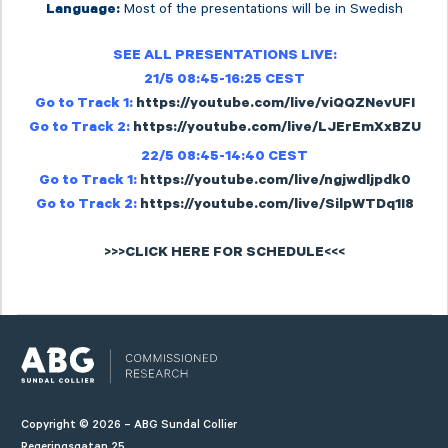
Most of the presentations will be in Swedish
Language:
SEE ALL PRESENTATIONS LIVE:
21/5 08:45-16:25 CEST
Go to Track 1:
https://youtube.com/live/viQQZNevUFI
Go to Track 2:
https://youtube.com/live/LJErEmXxBZU
22/5 08:45-14:40 CEST
Go to Track 1:
https://youtube.com/live/ngjwdljpdk0
Go to Track 2:
https://youtube.com/live/SilpWTDq1I8
>>>CLICK HERE FOR SCHEDULE<<<
Copyright © 2026 – ABG Sundal Collier
Regeringsgatan 25