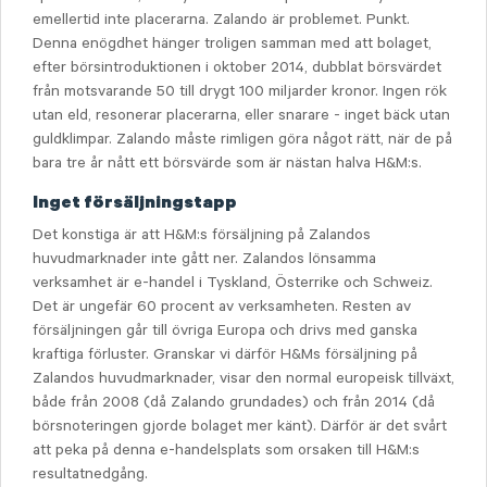
emellertid inte placerarna. Zalando är problemet. Punkt.
Denna enögdhet hänger troligen samman med att bolaget,
efter börsintroduktionen i oktober 2014, dubblat börsvärdet
från motsvarande 50 till drygt 100 miljarder kronor. Ingen rök
utan eld, resonerar placerarna, eller snarare - inget bäck utan
guldklimpar. Zalando måste rimligen göra något rätt, när de på
bara tre år nått ett börsvärde som är nästan halva H&M:s.
Inget försäljningstapp
Det konstiga är att H&M:s försäljning på Zalandos
huvudmarknader inte gått ner. Zalandos lönsamma
verksamhet är e-handel i Tyskland, Österrike och Schweiz.
Det är ungefär 60 procent av verksamheten. Resten av
försäljningen går till övriga Europa och drivs med ganska
kraftiga förluster. Granskar vi därför H&Ms försäljning på
Zalandos huvudmarknader, visar den normal europeisk tillväxt,
både från 2008 (då Zalando grundades) och från 2014 (då
börsnoteringen gjorde bolaget mer känt). Därför är det svårt
att peka på denna e-handelsplats som orsaken till H&M:s
resultatnedgång.