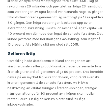
kronor. Analytikernas vinstprognos före skatt (SME) låg på
rekordnivån 29 miljarder och p/e-talet var höga 28, samtidigt
som värderingen av eget kapital var hisnande höga 16 gånger.
Stockholmsbörsens genomsnitt låg samtidigt på 17 respektive
3,0 gånger. Den höga värderingen backades upp av en
extremt hög avkastning. H&M:s lönsamhet på eget kapital var
40 procent och där hade den legat de senaste fyra åren. Det
kunde jämföras med börsbolagens avkastning, som legat på
13 procent. Alla H&M:s stjärnor stod rätt 2015.
Dollarn viktig
Utveckling hade åstadkommits bland annat genom att
vinstmarginalen efter produktionskostnader de senaste fyra
åren slagit rekord på genomsnittliga 59 procent. Det berodde
delvis på en mycket låg kurs för dollarn, kring 6:60 svenska
kronor i genomsnitt de senaste fyra åren. Av H&M:s
beskrivning av valutasäkringar i årsredovisningen, framgår
nämligen att ungefär 90 procent av inköpen sker i dollar,
resten i euro. En låg dollarkurs bidrar alltså till låga
inköpskostnader.