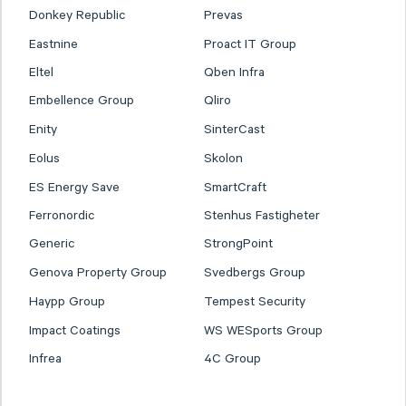
Donkey Republic
Prevas
Eastnine
Proact IT Group
Eltel
Qben Infra
Embellence Group
Qliro
Enity
SinterCast
Eolus
Skolon
ES Energy Save
SmartCraft
Ferronordic
Stenhus Fastigheter
Generic
StrongPoint
Genova Property Group
Svedbergs Group
Haypp Group
Tempest Security
Impact Coatings
WS WESports Group
Infrea
4C Group