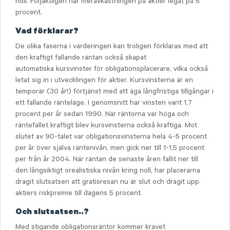
noll. Följaktligen har meravkastningen på aktier legat på 5
procent.
Vad förklarar?
De olika faserna i värderingen kan troligen förklaras med att
den kraftigt fallande räntan också skapat
automatiska kursvinster för obligationsplacerare, vilka också
letat sig in i utvecklingen för aktier. Kursvinsterna är en
temporär (30 år!) förtjänst med att äga långfristiga tillgångar i
ett fallande ränteläge. I genomsnitt har vinsten varit 1,7
procent per år sedan 1990. När räntorna var höga och
räntefallet kraftigt blev kursvinsterna också kraftiga. Mot
slutet av 90-talet var obligationsvinsterna hela 4-5 procent
per år över själva räntenivån, men gick ner till 1-1,5 procent
per från år 2004. När räntan de senaste åren fallit ner till
den långsiktigt orealistiska nivån kring noll, har placerarna
dragit slutsatsen att gratisresan nu är slut och dragit upp
aktiers riskpremie till dagens 5 procent.
Och slutsatsen..?
Med stigande obligationsräntor kommer kravet