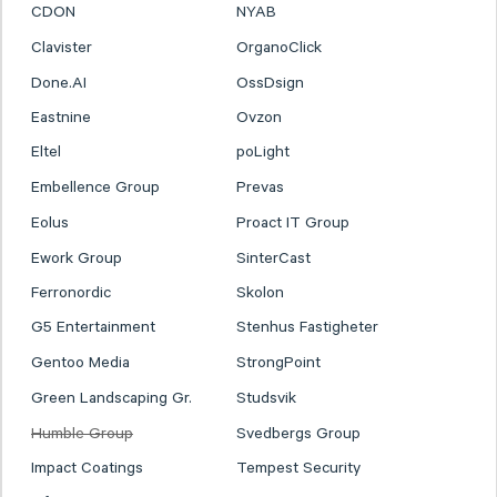
CDON
NYAB
Clavister
OrganoClick
Done.AI
OssDsign
Eastnine
Ovzon
Eltel
poLight
Embellence Group
Prevas
Eolus
Proact IT Group
Ework Group
SinterCast
Ferronordic
Skolon
G5 Entertainment
Stenhus Fastigheter
Gentoo Media
StrongPoint
Green Landscaping Gr.
Studsvik
Humble Group
Svedbergs Group
Impact Coatings
Tempest Security