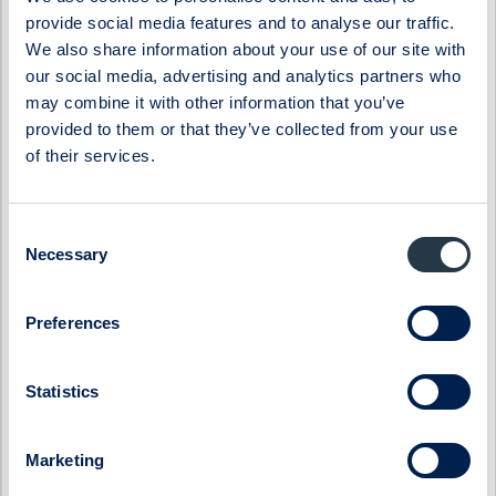
Coeli Private Equity
Oncopeptides
provide social media features and to analyse our traffic.
CTEK
Orexo
We also share information about your use of our site with
Donkey Republic
Prevas
our social media, advertising and analytics partners who
may combine it with other information that you’ve
Eastnine
Proact IT Group
provided to them or that they’ve collected from your use
Eltel
Qben Infra
of their services.
Embellence Group
Qliro
Enity
SinterCast
Consent
Eolus
Skolon
Necessary
Selection
ES Energy Save
SmartCraft
Ferronordic
Stenhus Fastigheter
Preferences
Generic
StrongPoint
Genova Property Group
Svedbergs Group
Statistics
Haypp Group
Tempest Security
Impact Coatings
WS WESports Group
Marketing
Infrea
4C Group