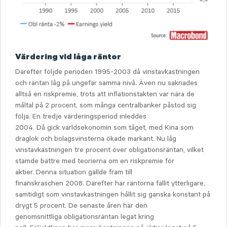
Värdering vid låga räntor
Därefter följde perioden 1995-2003 då vinstavkastningen
och räntan låg på ungefär samma nivå. Även nu saknades
alltså en riskpremie, trots att inflationstakten var nära de
måltal på 2 procent, som många centralbanker påstod sig
följa. En tredje värderingsperiod inleddes
2004. Då gick världsekonomin som tåget, med Kina som
draglok och bolagsvinsterna ökade markant. Nu låg
vinstavkastningen tre procent över obligationsräntan, vilket
stämde bättre med teorierna om en riskpremie för
aktier. Denna situation gällde fram till
finanskraschen 2008. Därefter har räntorna fallit ytterligare,
samtidigt som vinstavkastningen hållit sig ganska konstant på
drygt 5 procent. De senaste åren har den
genomsnittliga obligationsräntan legat kring