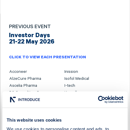
PREVIOUS EVENT
Investor Days
21-22 May 2026
CLICK TO VIEW EACH PRESENTATION
Acconeer
Inission
AlzeCure Pharma
Isofol Medical
Ascelia Pharma
I-tech
B3 Consulting Group
Karnell
BTS Group
Linc
Byggmästaren
Lumi Gruppen
ByggPartnerGruppen
Midsona
This website uses cookies
Cinclus Pharma
Momentum Group
We use cookies to personalise content and ads, to