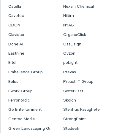
Catella
Nexam Chemical
Cavotec
Nilörn
CDON
NYAB
Clavister
OrganoClick
Done.AI
OssDsign
Eastnine
Ovzon
Eltel
poLight
Embellence Group
Prevas
Eolus
Proact IT Group
Ework Group
SinterCast
Ferronordic
Skolon
G5 Entertainment
Stenhus Fastigheter
Gentoo Media
StrongPoint
Green Landscaping Gr.
Studsvik