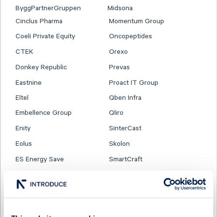
ByggPartnerGruppen
Midsona
Cinclus Pharma
Momentum Group
Coeli Private Equity
Oncopeptides
CTEK
Orexo
Donkey Republic
Prevas
Eastnine
Proact IT Group
Eltel
Qben Infra
Embellence Group
Qliro
Enity
SinterCast
Eolus
Skolon
ES Energy Save
SmartCraft
Ferronordic
Stenhus Fastigheter
Generic
StrongPoint
Genova Property Group
Svedbergs Group