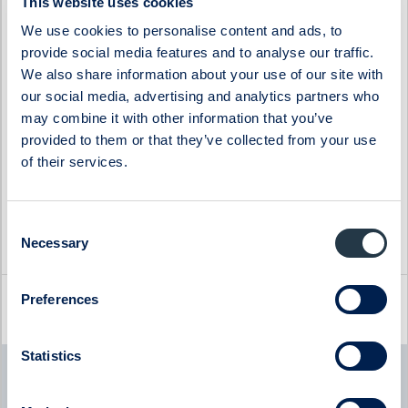
This website uses cookies
Haypp Group
Tempest Security
We use cookies to personalise content and ads, to
Impact Coatings
WS WESports Group
provide social media features and to analyse our traffic.
Infrea
4C Group
We also share information about your use of our site with
our social media, advertising and analytics partners who
may combine it with other information that you’ve
provided to them or that they’ve collected from your use
of their services.
Consent
Necessary
Selection
Preferences
Latest company news
Statistics
Byggmästaren
Byggmästaren - Q2 Earnings Call with CEO Tomas
Bergström