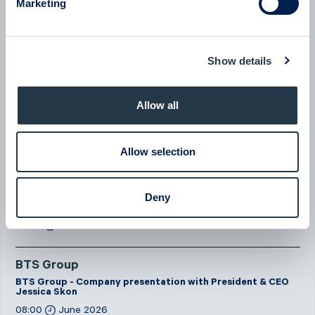
Marketing
08:00
July 2026
New milestone for AlzeCure Pharma — Two major licensing
Show details
deals in a month
07:24
July 2026
Allow all
New company at ABGSC - Qliro
07:00
June 2026
Allow selection
Eltel
Deny
Eltel - Company presentation with President & CEO Håkan
Dahlström
08:00
June 2026
BTS Group
BTS Group - Company presentation with President & CEO
Jessica Skon
08:00
June 2026