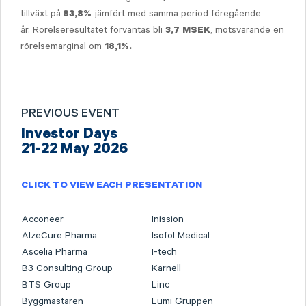
tillväxt på
jämfört med samma period föregående
83,8%
år. Rörelseresultatet förväntas bli
, motsvarande en
3,7
MSEK
rörelsemarginal om
18,1%.
PREVIOUS EVENT
Investor Days
21-22 May 2026
CLICK TO VIEW EACH PRESENTATION
Acconeer
Inission
AlzeCure Pharma
Isofol Medical
Ascelia Pharma
I-tech
B3 Consulting Group
Karnell
BTS Group
Linc
Byggmästaren
Lumi Gruppen