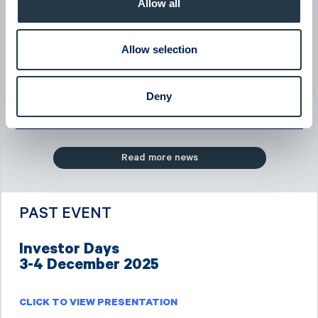
Allow all
Dahlström
08:00
June 2026
Allow selection
BTS Group
BTS Group - Company presentation with President & CEO
Jessica Skon
Deny
08:00
June 2026
Read more news
PAST EVENT
Investor Days
3-4 December 2025
CLICK TO VIEW PRESENTATION