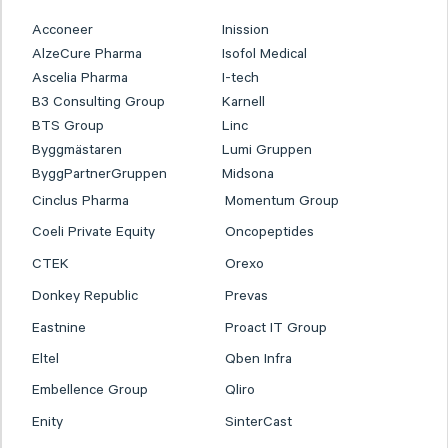
Acconeer
Inission
AlzeCure Pharma
Isofol Medical
Ascelia Pharma
I-tech
B3 Consulting Group
Karnell
BTS Group
Linc
Byggmästaren
Lumi Gruppen
ByggPartnerGruppen
Midsona
Cinclus Pharma
Momentum Group
Coeli Private Equity
Oncopeptides
CTEK
Orexo
Donkey Republic
Prevas
Eastnine
Proact IT Group
Eltel
Qben Infra
Embellence Group
Qliro
Enity
SinterCast