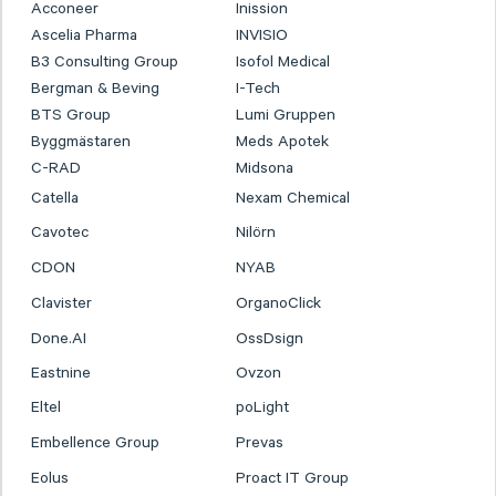
Acconeer
Inission
Ascelia Pharma
INVISIO
B3 Consulting Group
Isofol Medical
Bergman & Beving
I-Tech
BTS Group
Lumi Gruppen
Byggmästaren
Meds Apotek
C-RAD
Midsona
Catella
Nexam Chemical
Cavotec
Nilörn
CDON
NYAB
Clavister
OrganoClick
Done.AI
OssDsign
Eastnine
Ovzon
Eltel
poLight
Embellence Group
Prevas
Eolus
Proact IT Group