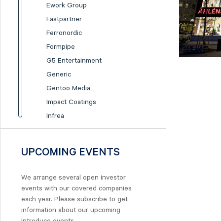
Ework Group
Fastpartner
Ferronordic
Formpipe
G5 Entertainment
Generic
Gentoo Media
Impact Coatings
Infrea
Inission
Isofol Medical
UPCOMING EVENTS
I-tech
Lumi Gruppen
We arrange several open investor
Medicover
events with our covered companies
Midsona
each year. Please subscribe to get
information about our upcoming
Nexam Chemical