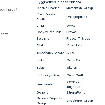
ByggPartnerGruppen
Midsona
Cinclus Pharma
Momentum Group
eckning av 1
Coeli Private
Oncopeptides
Equity
CTEK
Orexo
Donkey Republic
Prevas
 PREF.
Eastnine
Proact IT Group
Eltel
Qben Infra
Embellence Group
Qliro
Enity
SinterCast
Eolus
Skolon
ES Energy Save
SmartCraft
Stenhus
Ferronordic
Fastigheter
Generic
StrongPoint
Genova Property
Svedbergs Group
Group