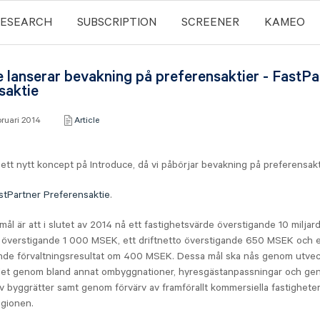
RESEARCH
SUBSCRIPTION
SCREENER
KAMEO
e lanserar bevakning på preferensaktier - FastPa
saktie
ebruari 2014
Article
 ett nytt koncept på Introduce, då vi påbörjar bevakning på preferensa
stPartner Preferensaktie
.
mål är att i slutet av 2014 nå ett fastighetsvärde överstigande 10 miljard
r överstigande 1 000 MSEK, ett driftnetto överstigande 650 MSEK och e
ande förvaltningsresultat om 400 MSEK. Dessa mål ska nås genom utvec
et genom bland annat ombyggnationer, hyresgästanpassningar och g
v byggrätter samt genom förvärv av framförallt kommersiella fastigheter
gionen.