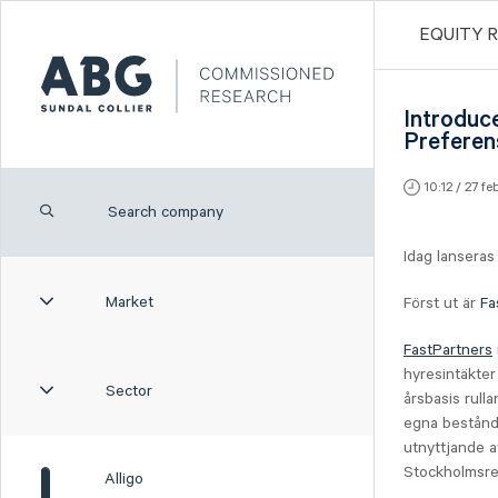
EQUITY 
Introduc
Preferen
10:12 / 27 f
Idag lanseras
Market
Först ut är
Fa
FastPartners
hyresintäkte
Sector
årsbasis rull
egna bestånd
utnyttjande a
Stockholmsre
Alligo