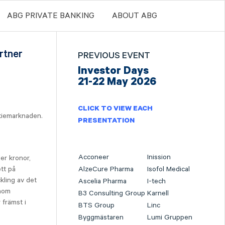
ABG PRIVATE BANKING
ABOUT ABG
rtner
PREVIOUS EVENT
Investor Days
21-22 May 2026
CLICK TO VIEW EACH
ktiemarknaden.
PRESENTATION
Acconeer
Inission
er kronor,
tt på
AlzeCure Pharma
Isofol Medical
kling av det
Ascelia Pharma
I-tech
enom
B3 Consulting Group
Karnell
 främst i
BTS Group
Linc
Byggmästaren
Lumi Gruppen