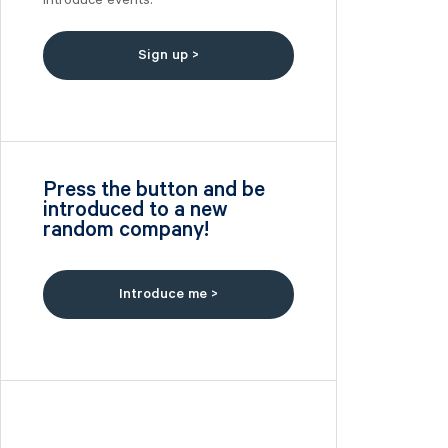
Introduce events.
Nilörn
Nolato
Sign up >
NYAB
Ogunsen
OssDsign
Ovzon
Petrolia Noco
Press the button and be
introduced to a new
Prevas
random company!
Proact
Qben Infra
Qliro
Introduce me >
SinterCast
Skolon
Stenhus Fastigheter
StrongPoint
Studsvik