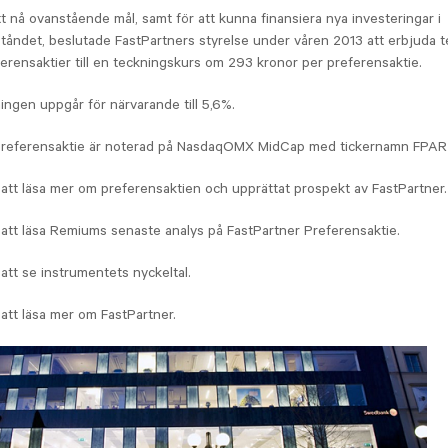
att nå ovanstående mål, samt för att kunna finansiera nya investeringar i
tåndet, beslutade FastPartners styrelse under våren 2013 att erbjuda t
rensaktier till en teckningskurs om 293 kronor per preferensaktie.
ingen uppgår för närvarande till 5,6%.
Preferensaktie är noterad på NasdaqOMX MidCap med tickernamn FPAR
 att läsa mer om preferensaktien och upprättat prospekt av FastPartner.
 att läsa Remiums senaste analys på FastPartner Preferensaktie.
att se instrumentets nyckeltal.
 att läsa mer om FastPartner.