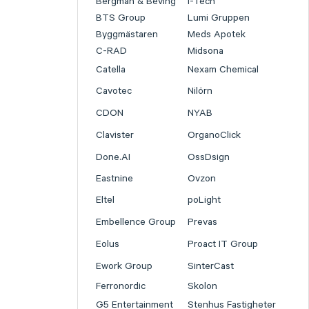
Bergman & Beving
I-Tech
BTS Group
Lumi Gruppen
Byggmästaren
Meds Apotek
C-RAD
Midsona
Catella
Nexam Chemical
Cavotec
Nilörn
CDON
NYAB
Clavister
OrganoClick
Done.AI
OssDsign
Eastnine
Ovzon
Eltel
poLight
Embellence Group
Prevas
Eolus
Proact IT Group
Ework Group
SinterCast
Ferronordic
Skolon
G5 Entertainment
Stenhus Fastigheter