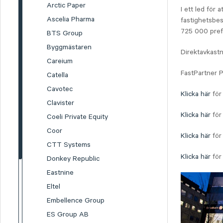
Arctic Paper
I ett led för 
Ascelia Pharma
fastighetsbes
725 000 prefe
BTS Group
Byggmästaren
Direktavkastn
Careium
FastPartner 
Catella
Cavotec
Klicka här
för
Clavister
Klicka här
för
Coeli Private Equity
Coor
Klicka här
för 
CTT Systems
Klicka här
för
Donkey Republic
Eastnine
Eltel
Embellence Group
ES Group AB