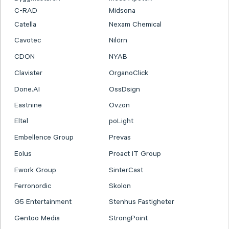
C-RAD
Midsona
Catella
Nexam Chemical
Cavotec
Nilörn
CDON
NYAB
Clavister
OrganoClick
Done.AI
OssDsign
Eastnine
Ovzon
Eltel
poLight
Embellence Group
Prevas
Eolus
Proact IT Group
Ework Group
SinterCast
Ferronordic
Skolon
G5 Entertainment
Stenhus Fastigheter
Gentoo Media
StrongPoint