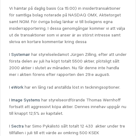
Vi hämtar på daglig basis (ca 15:00) in insidertransaktioner
för samtliga bolag noterade på NASDAQ OMX, Aktietorget
samt NGM. För övriga bolag länkar vi till bolagens egna
insiderrapportering. I dessa genomgångar kommer vi att välja
ut de transaktioner som vi anser är av störst intresse samt
skriva en kortare kommentar kring dessa
I
Systemair
har styrelseledamot Jürgen Zilling, efter att under
första delen av juli ha köpt totalt 5500 aktier, plötsligt sålt
2000 aktier i slutet av månaden. Nu får denne inte handla
mer i aktien förens efter rapporten den 29:e augusti.
I
eWork
har en lång rad anställda löst in teckningsoptioner.
I
Image Systems
har styrelseordförande Thomas Wernhoff
fortsatt att aggressivt köpa aktier. Dennes innehav uppgår nu
till knappt 12,5% av kapitalet.
I
Sectra
har Simo Pykälistö sålt totalt 12 433 aktier under tre
tillfällen i juli till ett värde av omkring 500 KSEK