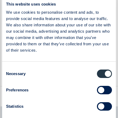
Genova Property Group
Svedbergs Group
This website uses cookies
Haypp Group
Tempest Security
We use cookies to personalise content and ads, to
Impact Coatings
WS WESports Group
provide social media features and to analyse our traffic.
We also share information about your use of our site with
Infrea
4C Group
our social media, advertising and analytics partners who
may combine it with other information that you’ve
provided to them or that they’ve collected from your use
of their services.
Consent
Necessary
Selection
Preferences
Latest company news
Statistics
Byggmästaren