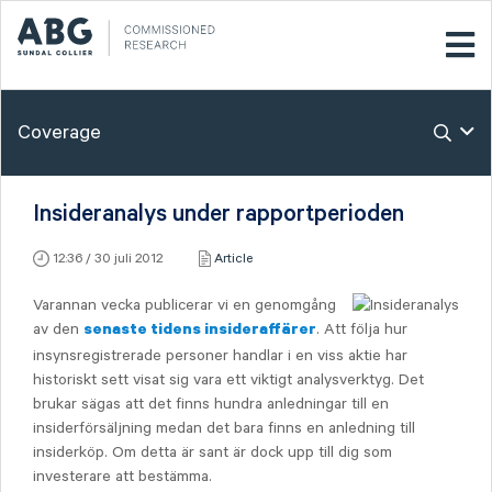
Coverage
Insideranalys under rapportperioden
12:36 / 30 juli 2012
Article
Varannan vecka publicerar vi en genomgång
av den
. Att följa hur
senaste tidens insideraffärer
insynsregistrerade personer handlar i en viss aktie har
historiskt sett visat sig vara ett viktigt analysverktyg. Det
brukar sägas att det finns hundra anledningar till en
insiderförsäljning medan det bara finns en anledning till
insiderköp. Om detta är sant är dock upp till dig som
investerare att bestämma.