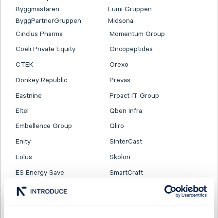
Byggmästaren
Lumi Gruppen
ByggPartnerGruppen
Midsona
Cinclus Pharma
Momentum Group
Coeli Private Equity
Oncopeptides
CTEK
Orexo
Donkey Republic
Prevas
Eastnine
Proact IT Group
Eltel
Qben Infra
Embellence Group
Qliro
Enity
SinterCast
Eolus
Skolon
ES Energy Save
SmartCraft
Ferronordic
Stenhus Fastigheter
Generic
StrongPoint