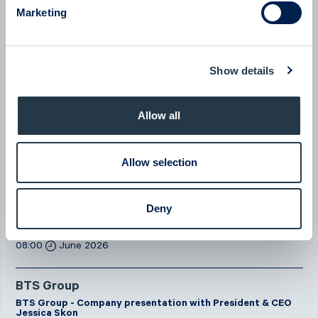
Byggmästaren - Q2 Earnings Call with CEO Tomas
Marketing
Bergström
08:00
July 2026
Show details
New milestone for AlzeCure Pharma — Two major licensing
deals in a month
07:24
July 2026
Allow all
New company at ABGSC - Qliro
07:00
June 2026
Allow selection
Eltel
Deny
Eltel - Company presentation with President & CEO Håkan
Dahlström
08:00
June 2026
BTS Group
BTS Group - Company presentation with President & CEO
Jessica Skon